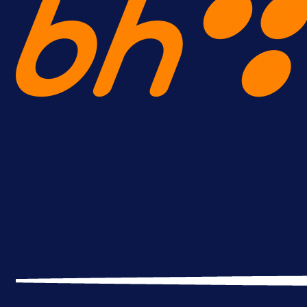
A Selekcija
Brat Kerima Alajbegovića pozvan 
reprezentaciju Njemačke!
16 h 27 min