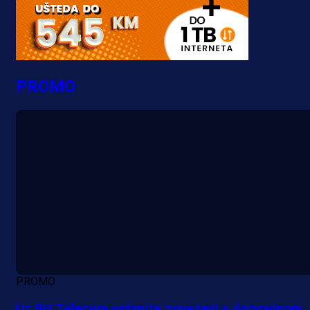
PROMO
PROMO
Uz BH Telecom ostanite povezani s domovinom