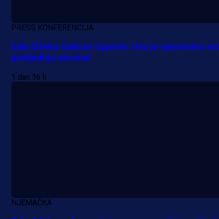
PRESS KONFERENCIJA
Edin Džeko šokirao izjavom: Ovo je vjerovatno m
posljednja sezona!
1 dan 16 h
NJEMAČKA