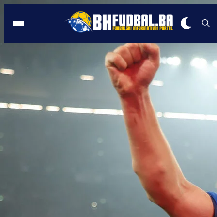
ZMAJEVI
14:13, 01.11.2023
ŠOK IZ TURSKE: Edin Džeko ne igra za
reprezentaciju BiH?
Autor:
Redakcija