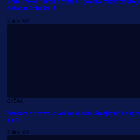
Edin Džeko nakon potpisa ugovora otkrio zašto j
ostao u Schalkeu!
2 dan 16 h
A Selekcija
Da li je selektor zadovoljan: Evo š
je Barbarez rekao o transferu
Alajbegovića u Juventus!
16 h 22 min
GRČKA
Barbarez potvrdio velike vijesti, Smajlović će igra
za BiH!
2 dan 16 h