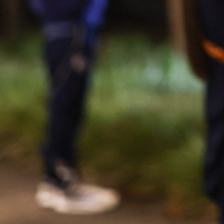
KAPITEN BIH
Prije nekoliko dana u Istanbulu Edin Džeko bio je
ručku sa bivšim reprezentativcem BiH i nekadašn
fudbalerom Fenerbahcea, Elvirom Baljićem, koji je
turske medije otkrio o čemu je razgovarao
kapitenom BiH.
- Edin Džeko osjeća da se bliži kr
njegove reprezentativne karijere, rekao je Baljić
turske medije i otkrio riječi Edina Džeke:
"Reprezentacija me umara. Udaljili smo se od cilj
našom trenutnom situacijom u grupi. Trenutno gled