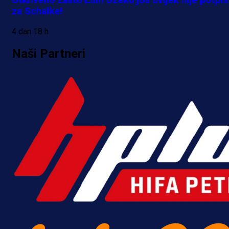
Otkriveno zašto Edin Džeko još uvijek nije potpi
za Schalke!
4 dan 18 h
Naši Partneri