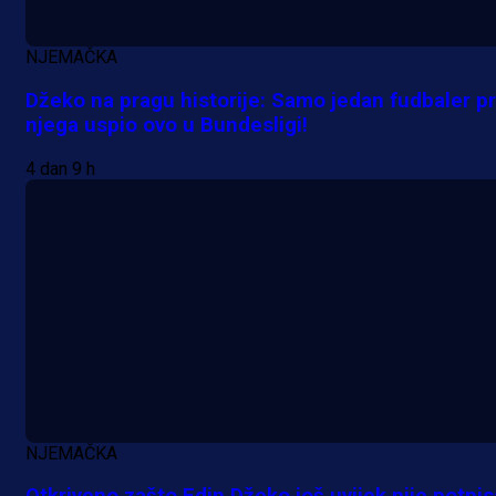
NJEMAČKA
Džeko na pragu historije: Samo jedan fudbaler pr
njega uspio ovo u Bundesligi!
4 dan 9 h
A Selekcija
Reprezentativac BiH bi mogao
postati novo pojačanje Hajduka!
NJEMAČKA
16 h 24 min