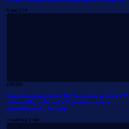
5 dan 21 h
PROMO
Rekordno polugodište BH Telecoma: prihodi 275
miliona KM, dobit veća 12 posto i najveća
produktivnost u historiji
1 sedmica 2 dan