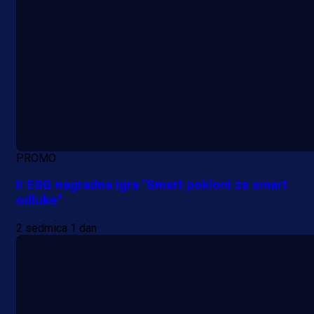
PROMO
II ESG nagradna igra "Smart pokloni za smart
odluke"
2 sedmica 1 dan