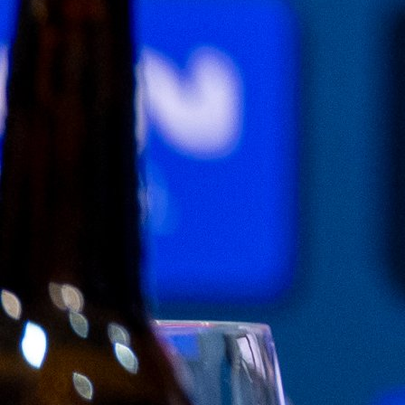
Najčitanije
Najnovije
A Selekcija
UEFA kaznila BiH: Navijači neće
moći pratiti Zmajeve u Poljskoj i
Rumuniji!