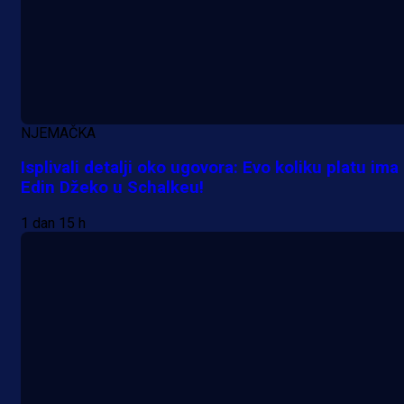
NJEMAČKA
Isplivali detalji oko ugovora: Evo koliku platu ima
Edin Džeko u Schalkeu!
A Selekcija
Lukić seli u Bundesligu? Dva
1 dan 15 h
njemačka kluba krenula po bh.
reprezentativca!
16 h 20 min