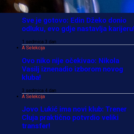
4 sedmica 16 h
A Selekcija
Sve je gotovo: Edin Džeko donio
odluku, evo gdje nastavlja karijeru
1 sedmica 3 dan
A Selekcija
Ovo niko nije očekivao: Nikola
Vasilj iznenadio izborom novog
kluba!
3 sedmica 4 dan
A Selekcija
Jovo Lukić ima novi klub: Trener
Cluja praktično potvrdio veliki
transfer!