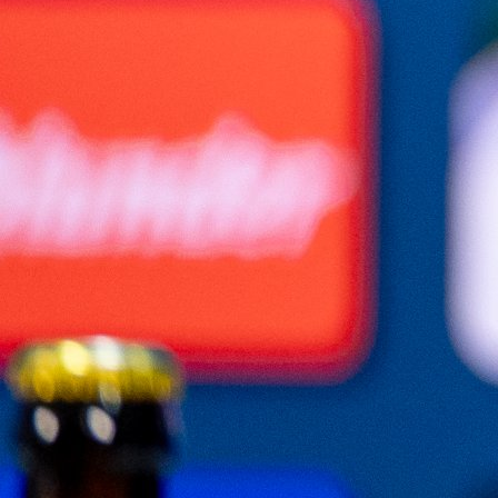
#Edin Džeko
#BiH
#Elvir Baljić