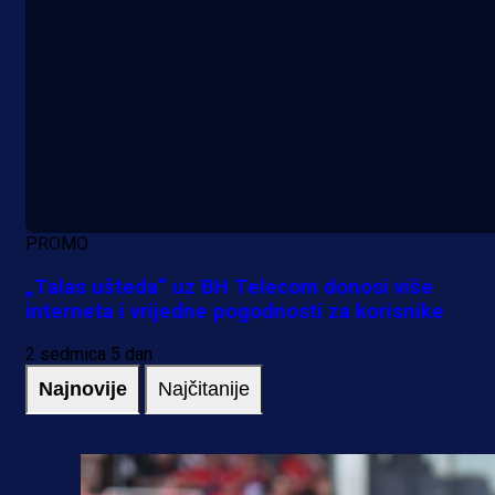
PROMO
„Talas ušteda“ uz BH Telecom donosi više
interneta i vrijedne pogodnosti za korisnike
2 sedmica 5 dan
Najnovije
Najčitanije