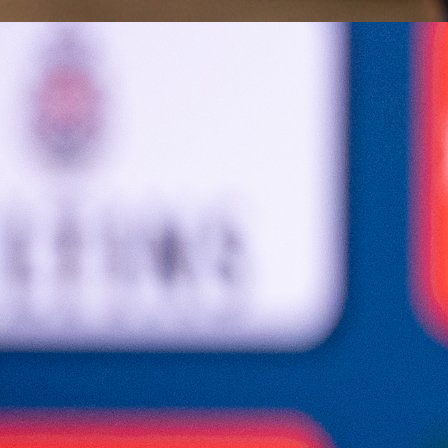
samo ka baražu. Razgovarao sam sa selektorom, mo
neću igrati utakmice kvalifikacija za Evrop
prvenstvo u novembru. To me ozbiljno umara." - ispri
je Džeko Baljiću.
Službenu potvrdu ove informacije ćemo znati uskoro.