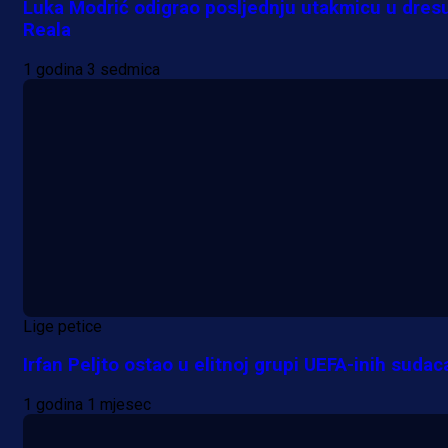
Luka Modrić odigrao posljednju utakmicu u dres
Reala
1 godina 3 sedmica
Lige petice
Irfan Peljto ostao u elitnoj grupi UEFA-inih sudac
1 godina 1 mjesec