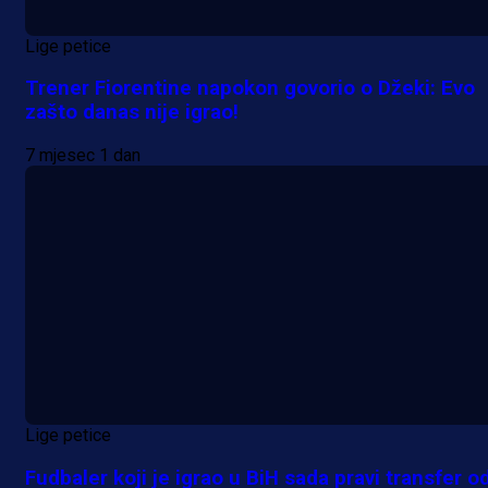
Lige petice
Trener Fiorentine napokon govorio o Džeki: Evo
zašto danas nije igrao!
7 mjesec 1 dan
Lige petice
Fudbaler koji je igrao u BiH sada pravi transfer o