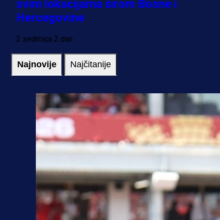
svim lokacijama širom Bosne i
Hercegovine
2 sedmica 2 dan
Najnovije
Najčitanije