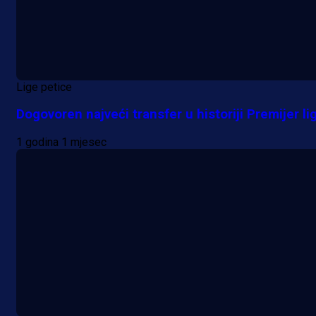
Lige petice
Dogovoren najveći transfer u historiji Premijer li
1 godina 1 mjesec