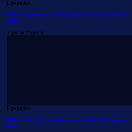
Lige petice
PSG nasamaren: Real dogovorio najveći transfer
ljeta
1 godina 2 mjesec
Lige petice
OVAJ transfer bi tebao iznositi čak 150 miliona
eura