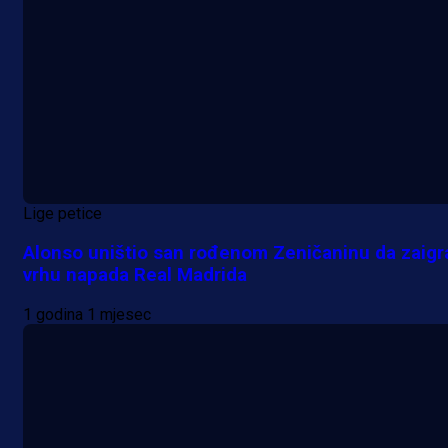
Lige petice
Alonso uništio san rođenom Zeničaninu da zaigr
vrhu napada Real Madrida
1 godina 1 mjesec