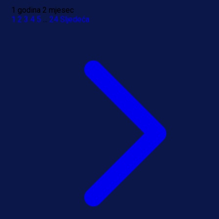
1 godina 2 mjesec
1
2
3
4
5
...
24
Sljedeća