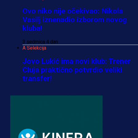
Ovo niko nije očekivao: Nikola
Vasilj iznenadio izborom novog
kluba!
3 sedmica 4 dan
A Selekcija
Jovo Lukić ima novi klub: Trener
Cluja praktično potvrdio veliki
transfer!
2 dan 7 h
A Selekcija
Stigla potvrda od predsjednika
kluba: Jovo Lukić uskoro pravi
transfer!?