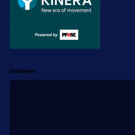
3 sedmica 3 dan
A Selekcija
Zmajevi dobili veliko pojačanje:
Fudbaler Olympiacosa želi obući
dres BiH!
3 sedmica 2 dan
Više vijesti
Izdvojeno