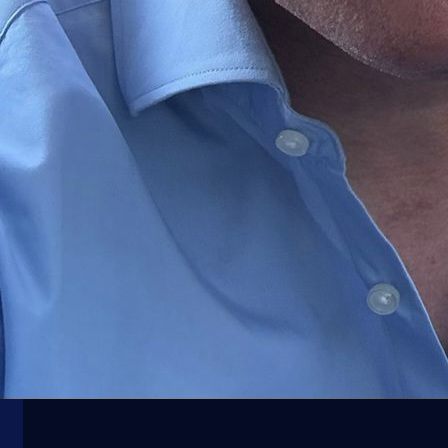
Lige petice
Halilhodžić sam krenuo na maskirane huligane: B
sam u ratu, ovo je ništa!
2 mjesec 2 sedmica