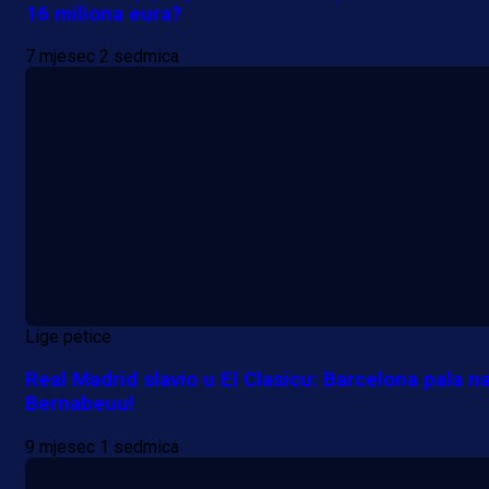
16 miliona eura?
7 mjesec 2 sedmica
Lige petice
Real Madrid slavio u El Clasicu: Barcelona pala n
Bernabeuu!
9 mjesec 1 sedmica