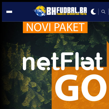
Lige petice
Lige petice
Jakirovićev Hull City ulaskom u Premier ligu