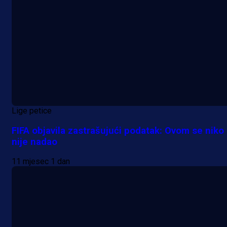
Lige petice
FIFA objavila zastrašujući podatak: Ovom se niko
nije nadao
11 mjesec 1 dan