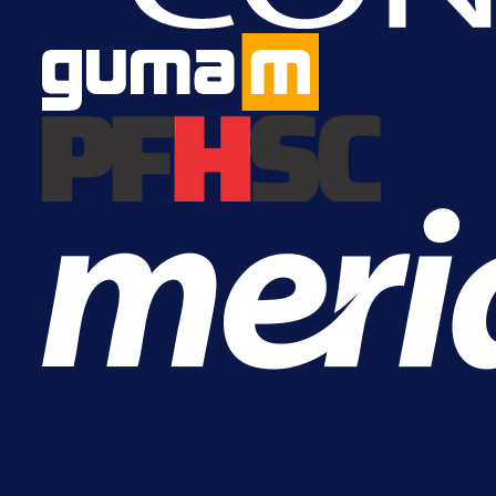
je Barbarez rekao o transferu
Alajbegovića u Juventus!
13 h 49 min