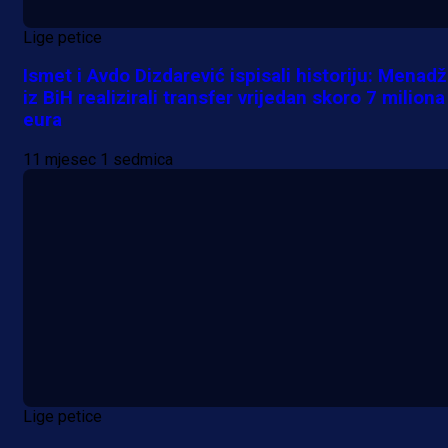
Lige petice
Ismet i Avdo Dizdarević ispisali historiju: Menadž
iz BiH realizirali transfer vrijedan skoro 7 miliona
eura
11 mjesec 1 sedmica
Lige petice