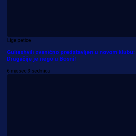
Lige petice
Guliashvili zvanično predstavljen u novom klubu:
Drugačije je nego u Bosni!
6 mjesec 3 sedmica