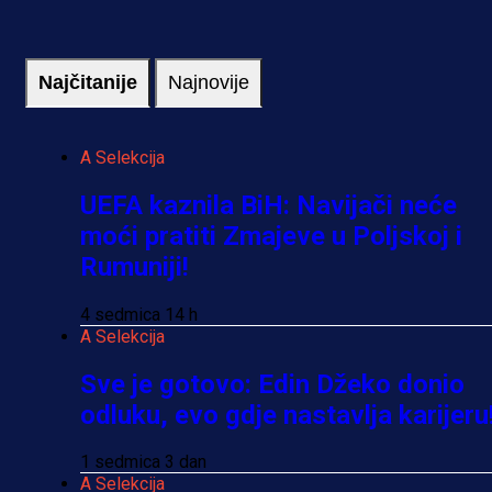
Najčitanije
Najnovije
A Selekcija
UEFA kaznila BiH: Navijači neće
moći pratiti Zmajeve u Poljskoj i
Rumuniji!
4 sedmica 14 h
A Selekcija
Sve je gotovo: Edin Džeko donio
odluku, evo gdje nastavlja karijeru
1 sedmica 3 dan
A Selekcija