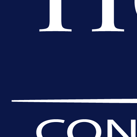
A Selekcija
Da li je selektor zadovoljan: Evo š