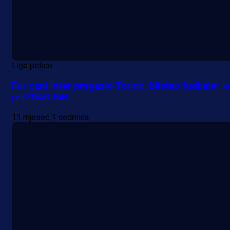
Lige petice
Furiozni Inter pregazio Torino, blistao fudbaler ko
je IZDAO BiH
11 mjesec 1 sedmica