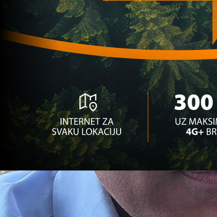
zaradio pravo bogatstvo!
2 mjesec 1 sedmica
Lige petice
Jakirović i Hadžiahmetović odveli Hull City u
Premier ligu!
2 mjesec 1 sedmica