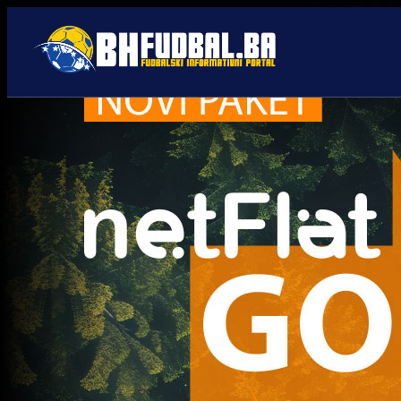
Trenutno nema novosti za navedenu kategoriju.
Najčitanije
Najnovije
A Selekcija
UEFA kaznila BiH: Navijači
neće moći pratiti Zmajeve u
Poljskoj i Rumuniji!
4 sedmica 1 dan
A Selekcija