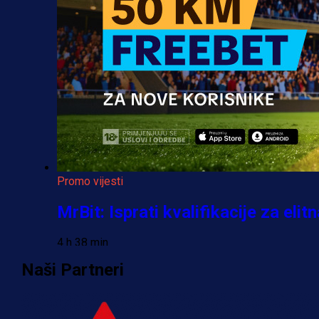
Promo vijesti
MrBit: Isprati kvalifikacije za el
4 h 38 min
Naši Partneri