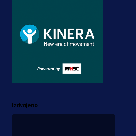
A Selekcija
Stigla potvrda od
predsjednika kluba: Jovo
Lukić uskoro pravi
transfer!?
3 sedmica 4 dan
A Selekcija
Zmajevi dobili veliko
pojačanje: Fudbaler
Olympiacosa želi obući
dres BiH!
Izdvojeno
3 sedmica 3 dan
Više vijesti