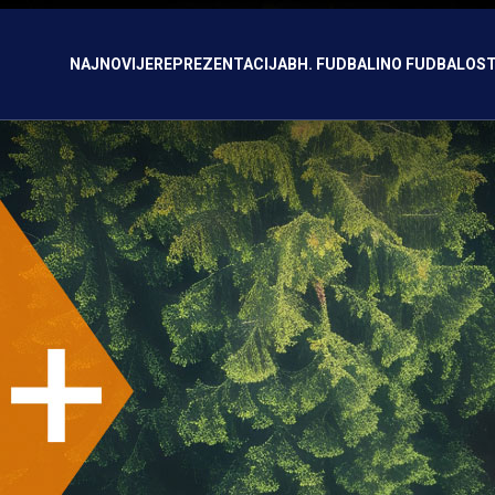
NAJNOVIJE
REPREZENTACIJA
BH. FUDBAL
INO FUDBAL
OST