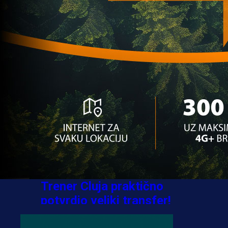
Sve je gotovo: Edin Džeko
donio odluku, evo gdje
nastavlja karijeru!
1 sedmica 4 dan
A Selekcija
Ovo niko nije očekivao:
Nikola Vasilj iznenadio
izborom novog kluba!
3 sedmica 4 dan
A Selekcija
Jovo Lukić ima novi klub:
Trener Cluja praktično
potvrdio veliki transfer!
2 dan 21 h