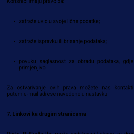
Korisnici imaju pravo da:
zatraže uvid u svoje lične podatke;
zatraže ispravku ili brisanje podataka;
povuku saglasnost za obradu podataka, gdje
primjenjivo.
Za ostvarivanje ovih prava možete nas kontaktir
putem e-mail adrese navedene u nastavku.
7. Linkovi ka drugim stranicama
Portal BHFudbal.ba može sadržavati linkove ka dru