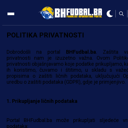
POLITIKA PRIVATNOSTI
Dobrodošli na portal
BHFudbal.ba
. Zaštita v
privatnosti nam je izuzetno važna. Ovom Politi
privatnosti objašnjavamo koje podatke prikupljamo, k
ih koristimo, čuvamo i štitimo, u skladu s važe
propisima o zaštiti ličnih podataka, uključujući O
uredbu o zaštiti podataka (GDPR), gdje je primjenjivo.
1. Prikupljanje ličnih podataka
Portal BHFudbal.ba može prikupljati sljedeće vr
podataka: