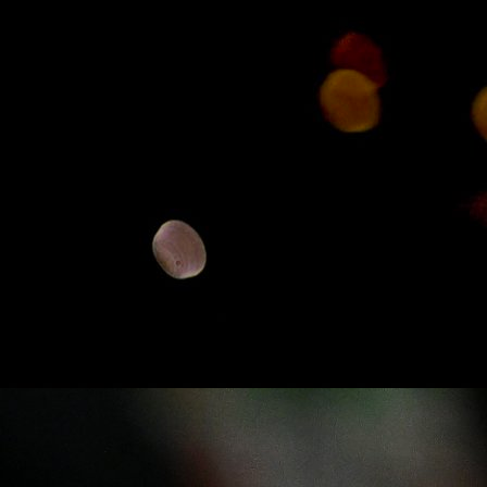
1 mjesec 18 h
Reprezentacije
Donald Trump priznao: Tražio sam da ukinu crven
1 mjesec 20 h