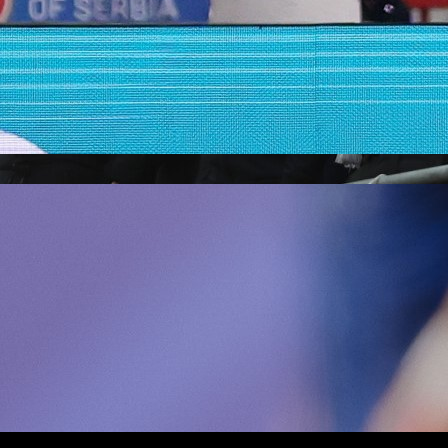
Reprezentacije
Bio je uhapšen s Tijanom Ajfon u BiH, a sada sud
finale Svjetskog prvenstva!
3 sedmica 3 h