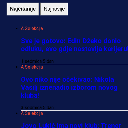
Najčitanije
Najnovije
A Selekcija
Sve je gotovo: Edin Džeko donio
odluku, evo gdje nastavlja karijeru
1 sedmica 5 dan
A Selekcija
Ovo niko nije očekivao: Nikola
Vasilj iznenadio izborom novog
kluba!
3 sedmica 5 dan
A Selekcija
Jovo Lukić ima novi klub: Trener