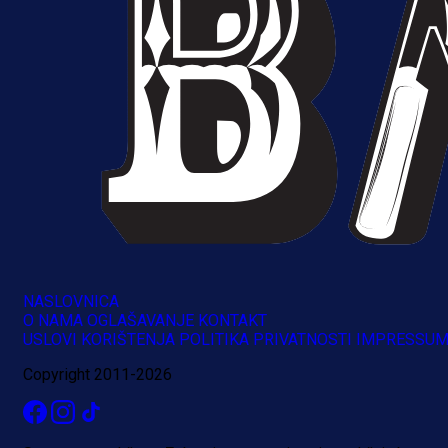
A Selekcija
Reprezentativac BiH bi mogao
NASLOVNICA
postati novo pojačanje Hajduka!
O NAMA
OGLAŠAVANJE
KONTAKT
USLOVI KORIŠTENJA
POLITIKA PRIVATNOSTI
IMPRESSU
1 dan 22 h
Copyright 2011-2026
Više vijesti