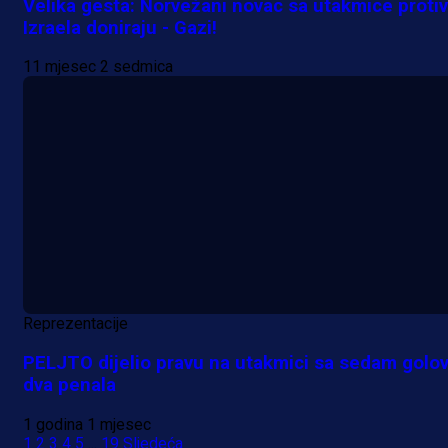
Velika gesta: Norvežani novac sa utakmice protiv
Izraela doniraju - Gazi!
11 mjesec 2 sedmica
Reprezentacije
PELJTO dijelio pravu na utakmici sa sedam golov
dva penala
1 godina 1 mjesec
1
2
3
4
5
...
19
Sljedeća