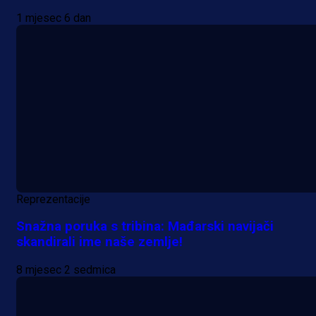
1 mjesec 6 dan
Reprezentacije
Snažna poruka s tribina: Mađarski navijači
skandirali ime naše zemlje!
8 mjesec 2 sedmica