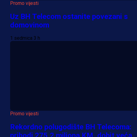
Promo vijesti
Uz BH Telecom ostanite povezani s
domovinom
1 sedmica 3 h
Promo vijesti
Rekordno polugodište BH Telecoma:
prihodi 275,2 miliona KM, dobit veća