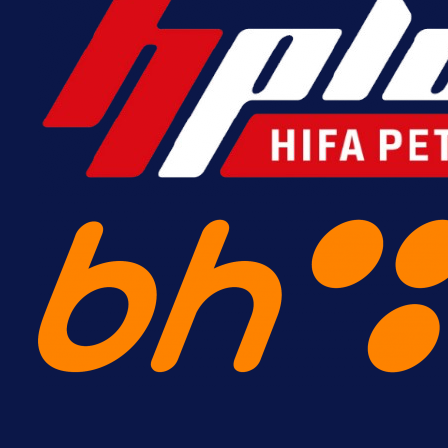
Šta je Barbarez htio poručiti?
Njegova objava dolazi u veoma
zanimljivom trenutku!
16 h 6 min