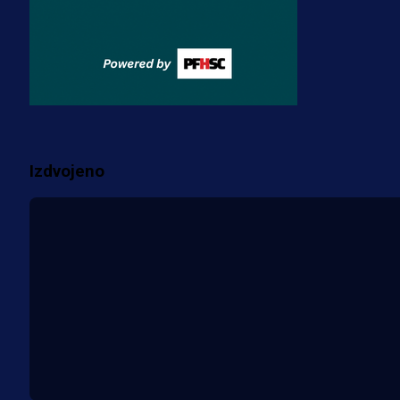
Misimović priveden: SIPA ga tereti
za pranje novca, pretresaju
prostorije FK Borac!
2 sedmica 1 h
Više vijesti
Izdvojeno