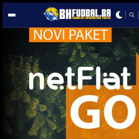
Reprezentacije
Reprezentacije
Vahid Halilhodžić: Srećom, pobijedila je Španija,