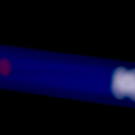
Reprezentacije
ZVANIČNO: Zlatko Dalić napustio klupu Hrvatske!
4 sedmica 2 dan