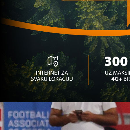
fudbal je ipak pobijedio!
2 sedmica 3 dan
Reprezentacije
Gledajte finale Mundijala u zvaničnoj fan zoni 'I 
from Bosnia' u Sarajevu!
2 sedmica 4 dan