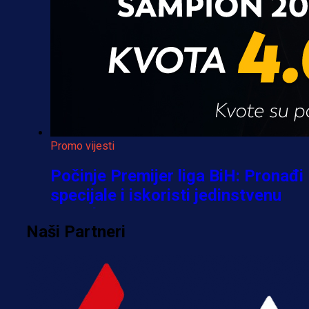
Promo vijesti
Počinje Premijer liga BiH: Pronađi
specijale i iskoristi jedinstvenu
ponudu
Naši Partneri
1 h 38 min
A Selekcija