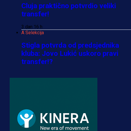
Cluja praktično potvrdio veliki
transfer!
3 dan 16 h
A Selekcija
Stigla potvrda od predsjednika
kluba: Jovo Lukić uskoro pravi
transfer!?
3 sedmica 4 dan
A Selekcija
Zmajevi dobili veliko pojačanje:
Fudbaler Olympiacosa želi obući
dres BiH!
3 sedmica 3 dan
Premijer liga BiH