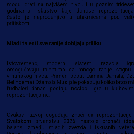
mogu igrati na najvišem nivou i u poznim tridese
godinama. Iskustvo koje donose reprezentacij
često je neprocenjivo u utakmicama pod veli
pritiskom.
Mladi talenti sve ranije dobijaju priliku
Istovremeno, moderni sistemi razvoja igr
omogućavaju talentima da mnogo ranije stignu
vrhunskog nivoa. Primeri poput Lamina Jamala, Dž
Belingema i Džamala Musijale pokazuju koliko brzo ml
fudbaleri danas postaju nosioci igre u klubovim
reprezentacijama.
Ovakav razvoj događaja znači da reprezentacije
Svetskom prvenstvu 2026. nastoje pronaći idea
balans između mladih zvezda i iskusnih vetera
Upravo kombinacija energije, talenta i iskus