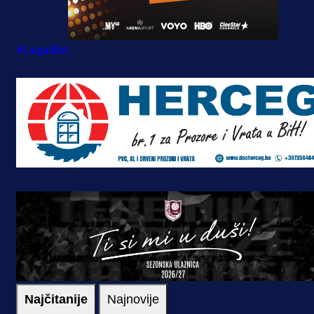
#LegalBet
Najčitanije
Najnovije