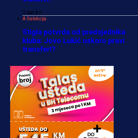
3 dan 8 h
A Selekcija
Stigla potvrda od predsjednika
kluba: Jovo Lukić uskoro pravi
transfer!?
3 sedmica 4 dan
A Selekcija
Zmajevi dobili veliko pojačanje:
Fudbaler Olympiacosa želi obući
dres BiH!
3 sedmica 3 dan
Premijer liga BiH
Misimović priveden: SIPA ga tereti