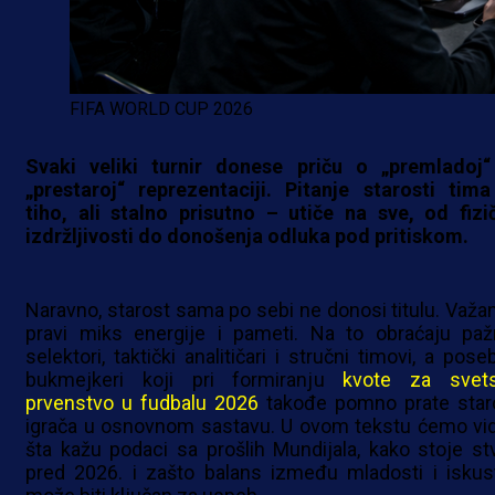
FIFA WORLD CUP 2026
Svaki veliki turnir donese priču o „premladoj“ 
„prestaroj“ reprezentaciji. Pitanje starosti tima
tiho, ali stalno prisutno – utiče na sve, od fizi
izdržljivosti do donošenja odluka pod pritiskom.
Naravno, starost sama po sebi ne donosi titulu. Važan
pravi miks energije i pameti. Na to obraćaju paž
selektori, taktički analitičari i stručni timovi, a pos
bukmejkeri koji pri formiranju
kvote za svet
prvenstvo u fudbalu 2026
takođe pomno prate star
igrača u osnovnom sastavu. U ovom tekstu ćemo vid
šta kažu podaci sa prošlih Mundijala, kako stoje stv
pred 2026. i zašto balans između mladosti i iskus