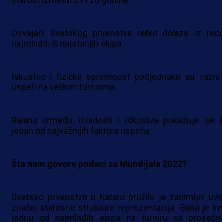
Osvajači Svetskog prvenstva retko dolaze iz red
najmlađih ili najstarijih ekipa.
Iskustvo i fizička spremnost podjednako su važni
uspeh na velikim turnirima.
Balans između mladosti i iskustva pokazuje se 
jedan od najvažnijih faktora uspeha.
Šta nam govore podaci sa Mundijala 2022?
Svetsko prvenstvo u Kataru pružilo je zanimljiv uvi
značaj starosne strukture reprezentacija. Gana je im
jednu od najmlađih ekipa na turniru sa proseč