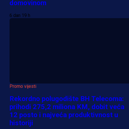
domovinom
6 dan 19 h
Promo vijesti
Rekordno polugodište BH Telecoma:
prihodi 275,2 miliona KM, dobit veća
12 posto i najveća produktivnost u
historiji