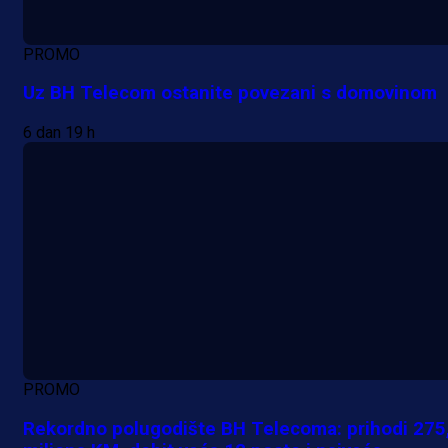
PROMO
Uz BH Telecom ostanite povezani s domovinom
6 dan 19 h
PROMO
Rekordno polugodište BH Telecoma: prihodi 275