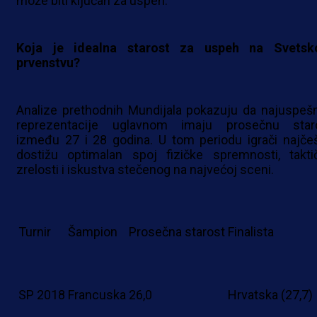
može biti ključan za uspeh.
Koja je idealna starost za uspeh na Svets
prvenstvu?
Analize prethodnih Mundijala pokazuju da najuspešn
reprezentacije uglavnom imaju prosečnu star
između 27 i 28 godina. U tom periodu igrači najče
dostižu optimalan spoj fizičke spremnosti, takti
zrelosti i iskustva stečenog na najvećoj sceni.
Turnir
Šampion
Prosečna starost
Finalista
SP 2018
Francuska
26,0
Hrvatska (27,7)