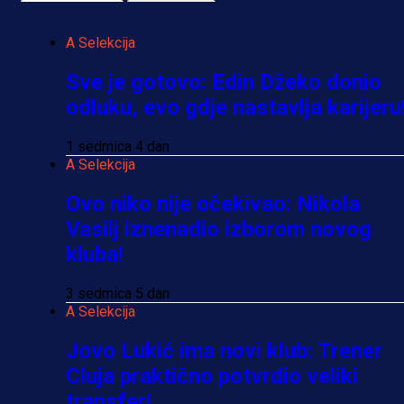
A Selekcija
Sve je gotovo: Edin Džeko donio
odluku, evo gdje nastavlja karijeru
1 sedmica 4 dan
A Selekcija
Ovo niko nije očekivao: Nikola
Vasilj iznenadio izborom novog
kluba!
3 sedmica 5 dan
A Selekcija
Jovo Lukić ima novi klub: Trener
Cluja praktično potvrdio veliki
transfer!