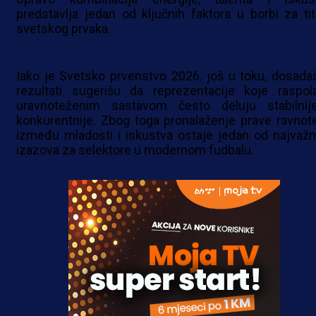
predstavlja jedan od ključnih faktora u borbi za tit
svetskog prvaka.
Iako je Svetsko prvenstvo 2026. još u toku, dosadaš
rezultati sugerišu da reprezentacije koje raspol
uravnoteženim sastavom često deluju stabilnij
konkurentnije. Zbog toga pronalaženje prave ravnot
između mladosti i iskustva ostaje jedan od najvažni
izazova za selektore u modernom fudbalu.