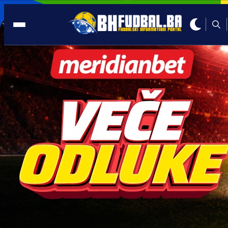
FIFA
11:46, 01.07.2026
Starosni profil reprezentacija na
Svjetskom prvenstvu 2026: Šta nam
govori o modernom fudbalu?