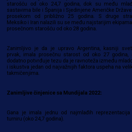
starošću od oko 24,7 godina, dok su među mla
sastavima bile i Španija i Sjedinjene Američke Države
prosekom od približno 25 godina. S druge stra
Meksiko i Iran nalazili su se među najstarijim ekipama
prosečnom starošću od oko 28 godina.
Zanimljivo je da je upravo Argentina, kasniji svet
prvak, imala prosečnu starost od oko 27 godina, 
dodatno potvrđuje tezu da je ravnoteža između mlado
i iskustva jedan od najvažnijih faktora uspeha na veli
takmičenjima.
Zanimljive činjenice sa Mundijala 2022:
Gana je imala jednu od najmlađih reprezentacija
turniru (oko 24,7 godina).