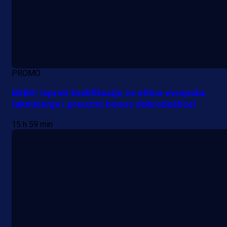
PROMO
MrBit: Isprati kvalifikacije za elitna evropska
takmičenja i preuzmi bonus dobrodošlice!
15 h 59 min