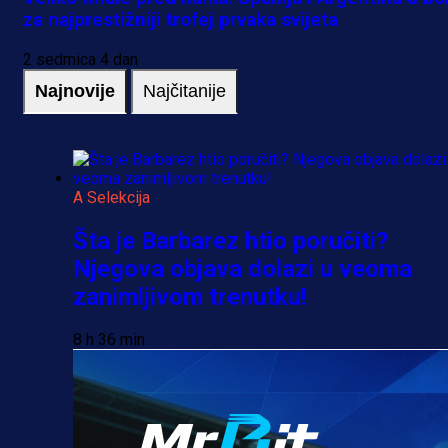
za najprestižniji trofej prvaka svijeta
2 sedmica 4 dan
Najnovije
Najčitanije
A Selekcija
Šta je Barbarez htio poručiti?
Njegova objava dolazi u veoma
zanimljivom trenutku!
8 h 36 min