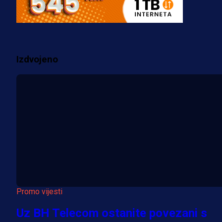
za pranje novca, pretresaju
prostorije FK Borac!
1 sedmica 6 dan
Izdvojeno
Više vijesti
Promo vijesti
Uz BH Telecom ostanite povezani s