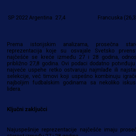
SP 2022
Argentina
27,4
Francuska (26,3
Prema istorijskim analizama, prosečna star
reprezentacija koje su osvajale Svetsko prvens
najčešće se kreće između 27 i 28 godina, odno
približno 27,8 godina. Ovi podaci dodatno potvrđuju
najveće uspehe retko ostvaruju najmlađe ili najstar
selekcije, već timovi koji uspešno kombinuju igrač
najboljim fudbalskim godinama sa nekoliko iskus
lidera.
Ključni zaključci
Najuspešnije reprezentacije najčešće imaju prose
starost između 27 i 28 godina.