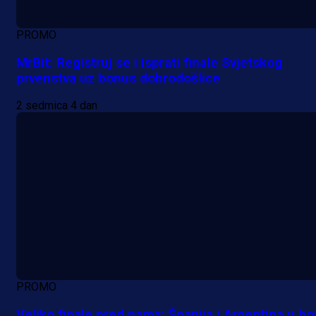
PROMO
MrBit: Registruj se i isprati finale Svjetskog
prvenstva uz bonus dobrodošlice
2 sedmica 4 dan
PROMO
Veliko finale pred nama: Španija i Argentina u bo