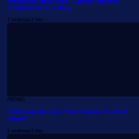
miliona KM, dobit veća 12 posto i najveća
produktivnost u historiji
1 sedmica 3 dan
PROMO
II ESG nagradna igra "Smart pokloni za smart
odluke"
2 sedmica 2 dan