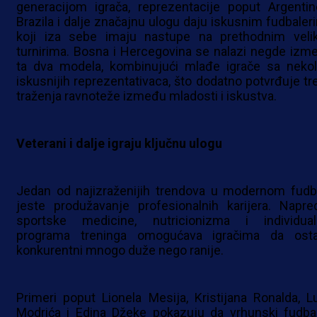
generacijom igrača, reprezentacije poput Argentin
Brazila i dalje značajnu ulogu daju iskusnim fudbaler
koji iza sebe imaju nastupe na prethodnim veli
turnirima. Bosna i Hercegovina se nalazi negde izm
ta dva modela, kombinujući mlađe igrače sa nekol
iskusnijih reprezentativaca, što dodatno potvrđuje tr
traženja ravnoteže između mladosti i iskustva.
Veterani i dalje igraju ključnu ulogu
Jedan od najizraženijih trendova u modernom fudb
jeste produžavanje profesionalnih karijera. Napre
sportske medicine, nutricionizma i individual
programa treninga omogućava igračima da ost
konkurentni mnogo duže nego ranije.
Primeri poput Lionela Mesija, Kristijana Ronalda, L
Modrića i Edina Džeke pokazuju da vrhunski fudbal