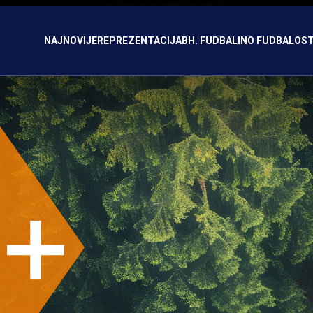
NAJNOVIJE
REPREZENTACIJA
BH. FUDBAL
INO FUDBAL
OST