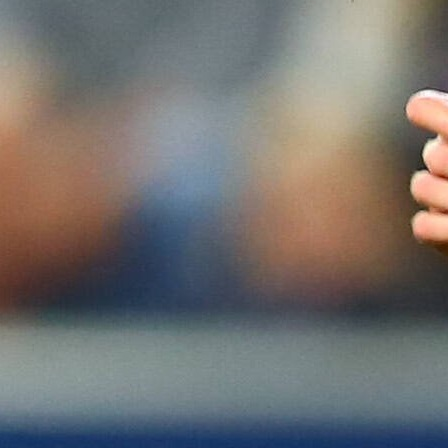
Zanimljivosti
ŠAMPIONKA JE STIGLA: Pogledajte doček Lane 
3 godina 11 mjesec