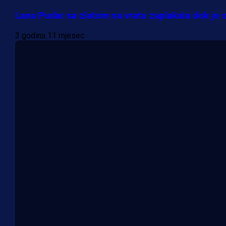
Lana Pudar sa zlatom na vratu zaplakala dok je s
3 godina 11 mjesec