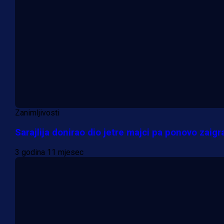
Zanimljivosti
Sarajlija donirao dio jetre majci pa ponovo zaigra
3 godina 11 mjesec