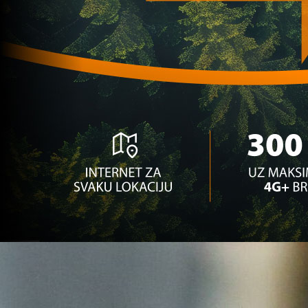
Zanimljivosti
Pogledajte kako je dočekana himna BiH u Podgor
3 godina 11 mjesec