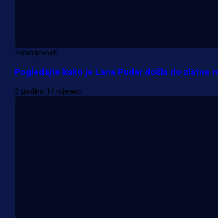
Zanimljivosti
Pogledajte kako je Lana Pudar došla do zlatne 
3 godina 11 mjesec