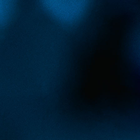
#FK Tuzla City
#Zenica