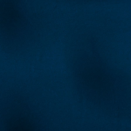
Najčitanije
Najnovije
A Selekcija
Sve je gotovo: Edin Džeko donio
odluku, evo gdje nastavlja karijeru
1 sedmica 5 dan
A Selekcija
Ovo niko nije očekivao: Nikola
Vasilj iznenadio izborom novog
kluba!