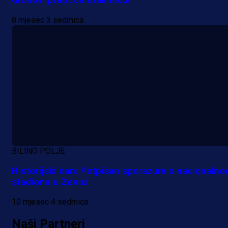
dronovi pratit će utakmicu!
8 mjesec 3 sedmica
BILINO POLJE
Historijski dan: Potpisan sporazum o nacionaln
stadionu u Zenici
10 mjesec 4 sedmica
Naši Partneri