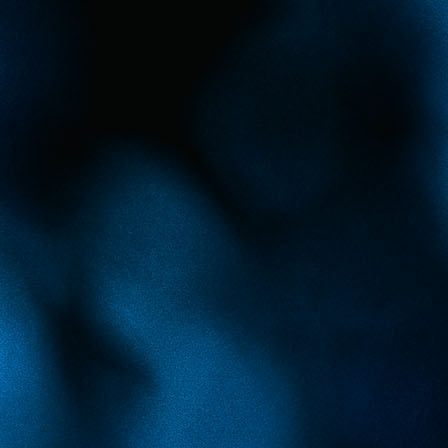
HVALE VRIJEDAN POTEZ
Na putu za Zenicu ekspedicija
Tuzla
Cityja
je naišla
saobraćajku na putu Doboj-Zenica.
Čim se autobus zaustavio nekolicina igrača Tuzla Cit
te ljekarski tim priskočili su u pomoć, a prednjačili
Mirza Husić i Taib Selimović, članovi ljekarskog tima.
– Bila je to sama naša ljudska i moralna obaveza, ka
je Taib.
Povrijeđenima u nesreći koji su prebačeni u boln
F.K.Tuzla City želi brz oporavak, prenosi pomenuti klub