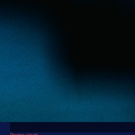
Promo vijesti
Uz BH Telecom ostanite povezani s
domovinom
1 sedmica 16 h