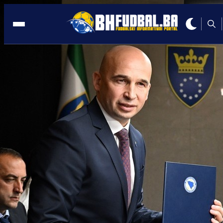
ZENICA
16:57, 10.08.2022
HUMANOST: Tuzlanska ekspedicija
spašavala povrijeđene!
Autor:
Redakcija