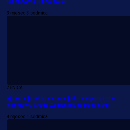
legendarno Bilino polje!
Premijer liga BiH
3 mjesec 3 sedmica
Grbavica se prisjetila Izeta Nanića
Manijaci razvili posebnu parolu!
5 h 55 min
ZENICA
Sjajne vijesti za sve navijače: Svi parkinzi u
vlasništvu Grada Zenica bit će besplatni!
4 mjesec 1 sedmica