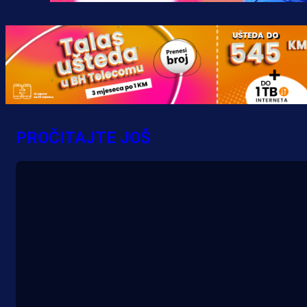
Premijer liga BiH
Željo uprkos svim problemima
krenuo pobjedom: Plavi slavili na
Grbavici!
5 h 7 min
PROČITAJTE JOŠ