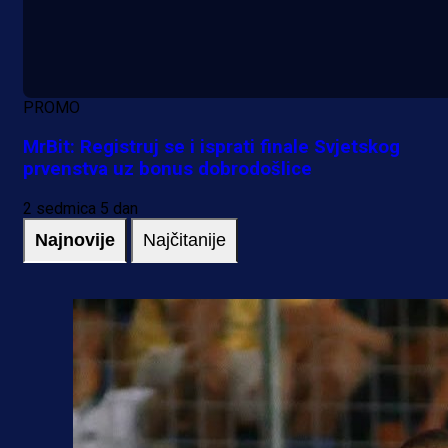
PROMO
MrBit: Registruj se i isprati finale Svjetskog
prvenstva uz bonus dobrodošlice
2 sedmica 5 dan
Najnovije
Najčitanije