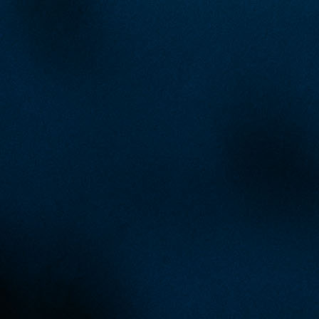
3 sedmica 6 dan
A Selekcija
Jovo Lukić ima novi klub: Trener
Cluja praktično potvrdio veliki
transfer!
4 dan 5 h
A Selekcija
Stigla potvrda od predsjednika
kluba: Jovo Lukić uskoro pravi
transfer!?
3 sedmica 5 dan
A Selekcija
Zmajevi dobili veliko pojačanje:
Fudbaler Olympiacosa želi obući