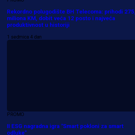
Rekordno polugodište BH Telecoma: prihodi 275
miliona KM, dobit veća 12 posto i najveća
produktivnost u historiji
1 sedmica 4 dan
PROMO
II ESG nagradna igra "Smart pokloni za smart
odluke"