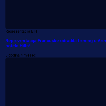
Reprezentacija BiH
Reprezentacija Francuske odradila trening u Are
hotela Hills!
5 godina 4 mjesec