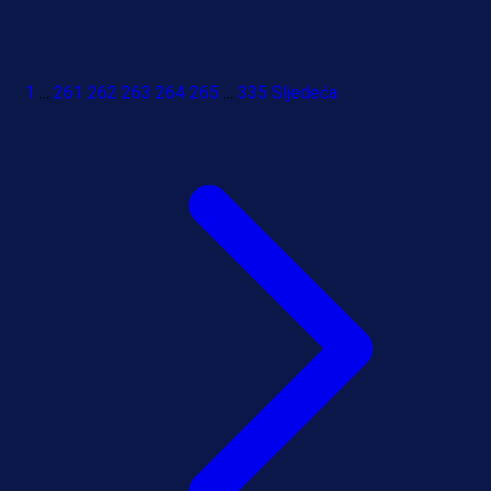
1
...
261
262
263
264
265
...
335
Sljedeća