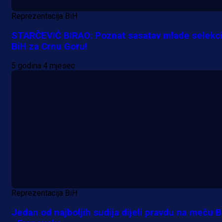
Reprezentacija BiH
STARČEVIĆ BIRAO: Poznat sasatav mlade selekci
BiH za Crnu Goru!
5 godina 4 mjesec
Reprezentacija BiH
Jedan od najboljih sudija dijeli pravdu na meču B