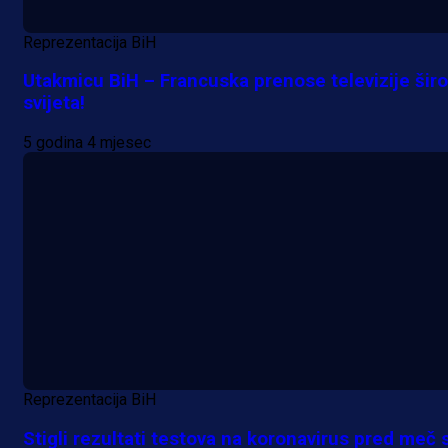
Reprezentacija BiH
Utakmicu BiH – Francuska prenose televizije šir
svijeta!
5 godina 4 mjesec
Reprezentacija BiH
Stigli rezultati testova na koronavirus pred meč 