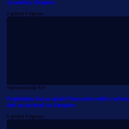
za analizu Zmajeva
5 godina 4 mjesec
Reprezentacija BiH
Pogledajte šta su igrači Francuske radili u avion
dok su putovali za Sarajevo
5 godina 4 mjesec