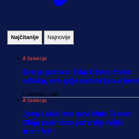
Najčitanije
Najnovije
A Selekcija
Sve je gotovo: Edin Džeko donio
odluku, evo gdje nastavlja karijeru
2 sedmica 1 dan
A Selekcija
Jovo Lukić ima novi klub: Trener
Cluja praktično potvrdio veliki
transfer!