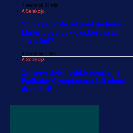
1 sedmica 33 min
A Selekcija
Stigla potvrda od predsjednika
kluba: Jovo Lukić uskoro pravi
transfer!?
4 sedmica 1 dan
A Selekcija
Zmajevi dobili veliko pojačanje:
Fudbaler Olympiacosa želi obući
dres BiH!
4 sedmica 4 h
Premijer liga BiH
Misimović priveden: SIPA ga tereti
za pranje novca, pretresaju