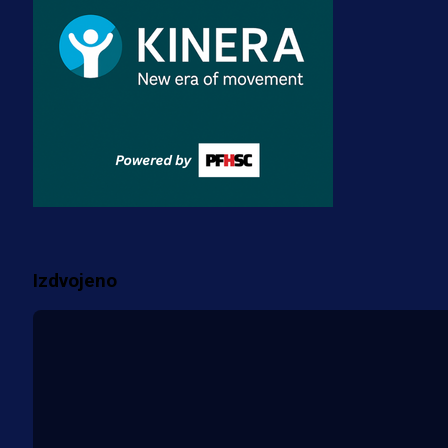
prostorije FK Borac!
2 sedmica 3 dan
Reprezentacije
Bio je uhapšen s Tijanom Ajfon u
BiH, a sada sudi finale Svjetskog
prvenstva!
3 sedmica 3 dan
Više vijesti
Izdvojeno