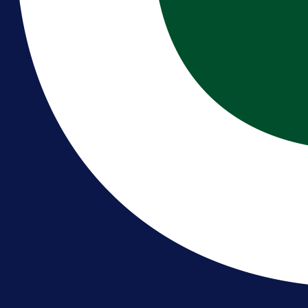
Borac do pobjede, ali scene iz
Banje Luke zgrozile javnost: Preki
zbog skandiranja Ratku Mladiću!
1 dan 52 min