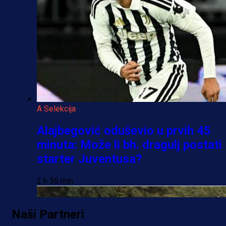
A Selekcija
Alajbegović oduševio u prvih 45
minuta: Može li bh. dragulj postati
starter Juventusa?
2 h 36 min
Naši Partneri