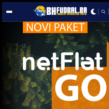
Reprezentacija BiH
Reprezentacija BiH
UŽASNE VIJESTI: Ajdin Hasić teško povrijeđen,