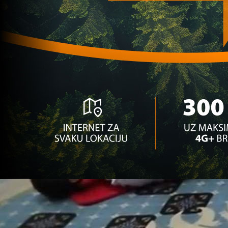
čeka ga duga pauza
5 godina 4 mjesec
Reprezentacija BiH
Hugo Lloris ima plan kako pobijediti Zmajeve:
Nadamo se da ćemo moći...
5 godina 4 mjesec