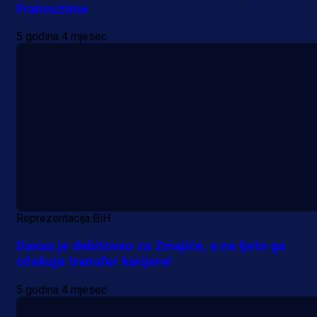
Francuzima
5 godina 4 mjesec
Reprezentacija BiH
Danas je debitovao za Zmajiće, a na ljeto ga
očekuje transfer karijere!
5 godina 4 mjesec