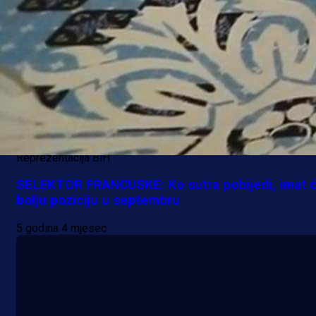
Reprezentacija BiH
SELEKTOR FRANCUSKE: Ko sutra pobijedi, imat 
bolju poziciju u septembru
5 godina 4 mjesec