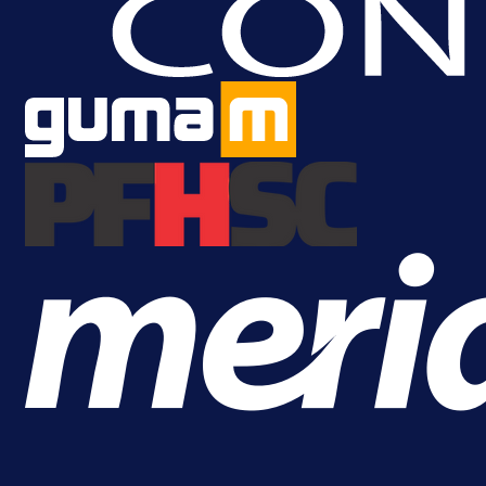
herojima: Održan 24. turnir
veterana 505. viteške brigade!
4 h 27 min