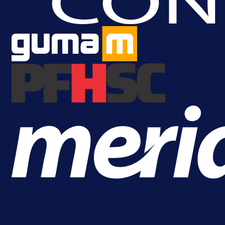
Samed Baždar predstavljen u
novom klubu, nosit će kultni broj
devet!
9 h 43 sekunda
A Selekcija
Pogledajte gol: Tabaković zabio z
trijumf Salzburga u Evropskoj ligi!
12 h 47 min