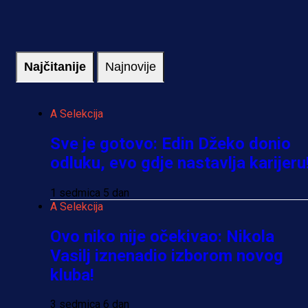
Najčitanije
Najnovije
A Selekcija
Sve je gotovo: Edin Džeko donio
odluku, evo gdje nastavlja karijeru
1 sedmica 5 dan
A Selekcija
Ovo niko nije očekivao: Nikola
Vasilj iznenadio izborom novog
kluba!
3 sedmica 6 dan