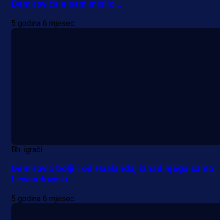
Demirovića nisam mislio...
5 godina 6 mjesec
Bh. igrači
Demirović bolji i od Haalanda, iznad njega samo
Lewandowski
5 godina 6 mjesec