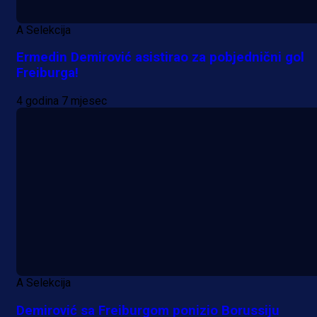
A Selekcija
Ermedin Demirović asistirao za pobjednični gol
Freiburga!
4 godina 7 mjesec
A Selekcija
Demirović sa Freiburgom ponizio Borussiju