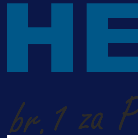
ponudu
14 h 54 min
A Selekcija
Šta je Barbarez htio poručiti?
Njegova objava dolazi u veoma
zanimljivom trenutku!
1 dan 5 h
Više vijesti