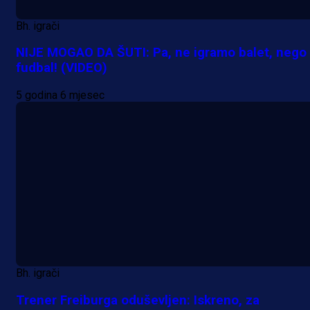
Bh. igrači
NIJE MOGAO DA ŠUTI: Pa, ne igramo balet, nego
fudbal! (VIDEO)
5 godina 6 mjesec
Bh. igrači
Trener Freiburga oduševljen: Iskreno, za