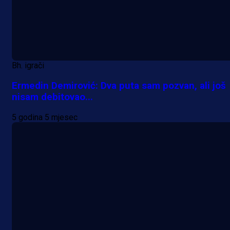
Bh. igrači
Ermedin Demirović: Dva puta sam pozvan, ali još
nisam debitovao...
5 godina 5 mjesec