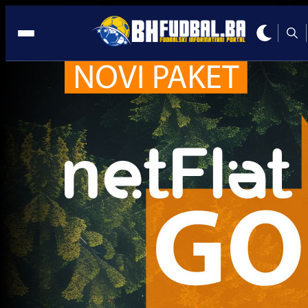
Freiburg
Premijer liga BiH
Freiburg odgovorio Zrinjskom: Dat ćemo sve od