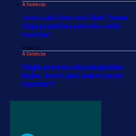
A Selekcija
Jovo Lukić ima novi klub: Trener
Cluja praktično potvrdio veliki
transfer!
4 dan 5 h
A Selekcija
Stigla potvrda od predsjednika
kluba: Jovo Lukić uskoro pravi
transfer!?
3 sedmica 5 dan
A Selekcija
Zmajevi dobili veliko pojačanje:
Fudbaler Olympiacosa želi obući
dres BiH!