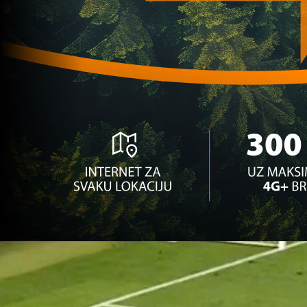
sebe!
2 mjesec 3 sedmica
A Selekcija
Reprezentativac BiH tragičar u finalu Kupa
Njemačke!
4 godina 2 mjesec