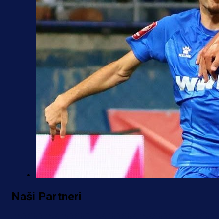
Premijer liga BiH
Naši Partneri
Željo uprkos svim problemima