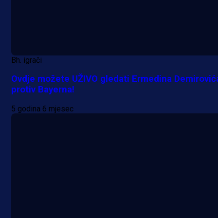
Bh. igrači
Ovdje možete UŽIVO gledati Ermedina Demirović
protiv Bayerna!
5 godina 6 mjesec