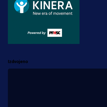
3 sedmica 4 dan
Premijer liga BiH
Misimović priveden: SIPA ga tereti
za pranje novca, pretresaju
prostorije FK Borac!
2 sedmica 15 h
Više vijesti
Izdvojeno