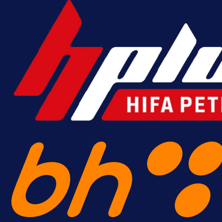
krenuo pobjedom: Plavi slavili na
Grbavici!
5 h 2 min