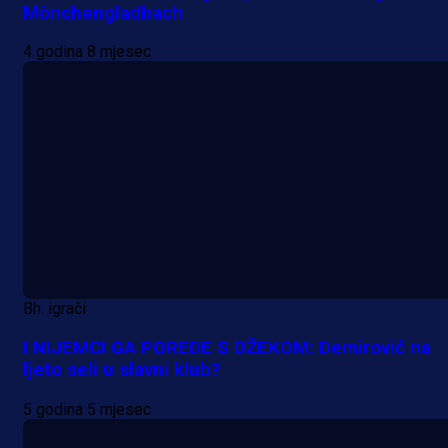
Mönchengladbach
4 godina 8 mjesec
Bh. igrači
I NIJEMCI GA POREDE S DŽEKOM: Demirović na
ljeto seli u slavni klub?
5 godina 5 mjesec