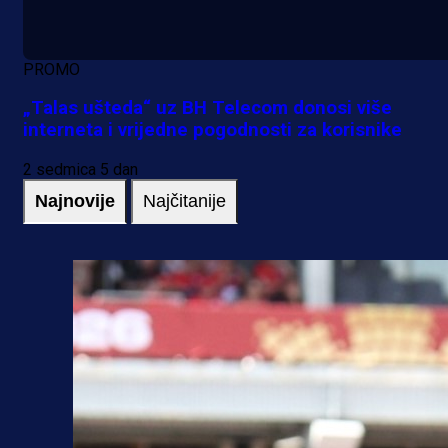
PROMO
„Talas ušteda“ uz BH Telecom donosi više
interneta i vrijedne pogodnosti za korisnike
2 sedmica 5 dan
Najnovije
Najčitanije