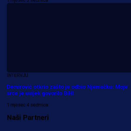
1 mjesec 3 sedmica
A Selekcija
Reprezentativac BiH bi mogao
postati novo pojačanje Hajduka!
INTERVJU
13 h 42 min
Demirović otkrio zašto je odbio Njemačku: Moje
srce je uvijek govorilo BiH!
1 mjesec 4 sedmica
Naši Partneri