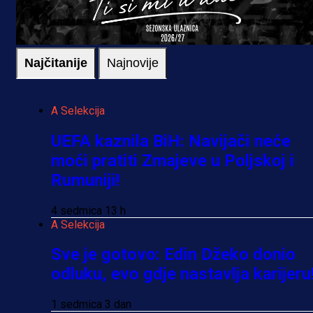
Najčitanije
Najnovije
A Selekcija
UEFA kaznila BiH: Navijači neće
moći pratiti Zmajeve u Poljskoj i
Rumuniji!
4 sedmica 13 h
A Selekcija
Sve je gotovo: Edin Džeko donio
odluku, evo gdje nastavlja karijeru
1 sedmica 3 dan