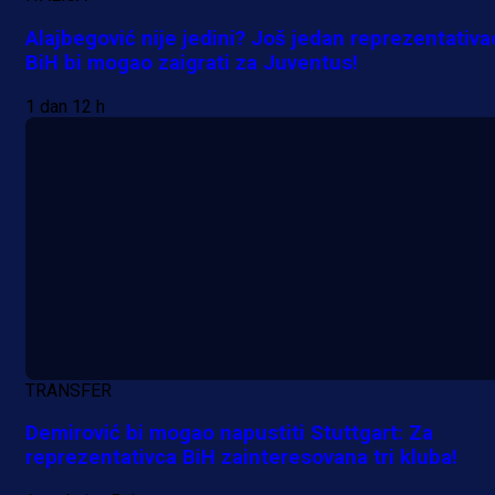
Alajbegović nije jedini? Još jedan reprezentativa
BiH bi mogao zaigrati za Juventus!
A Selekcija
Lukić seli u Bundesligu? Dva
1 dan 12 h
njemačka kluba krenula po bh.
reprezentativca!
13 h 38 min
TRANSFER
Demirović bi mogao napustiti Stuttgart: Za
reprezentativca BiH zainteresovana tri kluba!