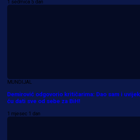
1 sedmica 5 dan
MUNDIJAL
Demirović odgovorio kritičarima: Dao sam i uvijek
ću dati sve od sebe za BiH!
1 mjesec 1 dan