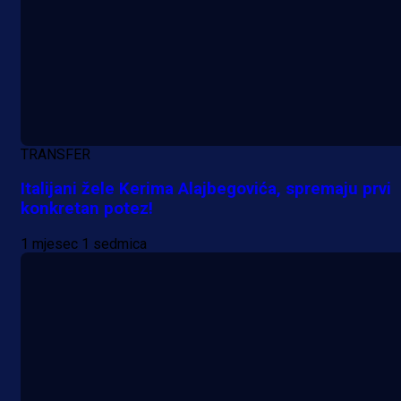
A Selekcija
Da li je selektor zadovoljan: Evo š
je Barbarez rekao o transferu
Alajbegovića u Juventus!
13 h 40 min
TRANSFER
Italijani žele Kerima Alajbegovića, spremaju prvi
konkretan potez!
1 mjesec 1 sedmica