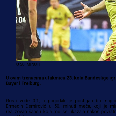
U 50. MINUTI
U ovim trenucima utakmicu 23. kola Bundeslige igr
Bayer i Freiburg.
Gosti vode 0:1, a pogodak je postigao bh. napa
Ermedin Demirović u 50. minuti meča, koji je mi
realizovao šansu koja mu se ukazala nakon povrat