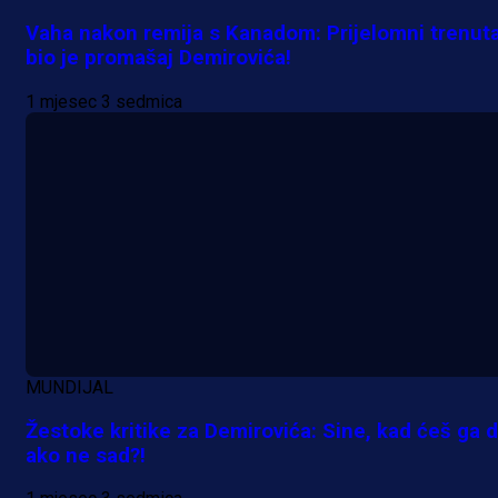
Vaha nakon remija s Kanadom: Prijelomni trenut
bio je promašaj Demirovića!
1 mjesec 3 sedmica
MUNDIJAL
Žestoke kritike za Demirovića: Sine, kad ćeš ga d
ako ne sad?!