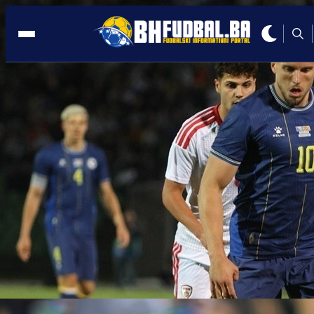
BUNDESLIGA
00:14, 01.03.2021
Fantastični Demirović donio vodstvo
Freiburgu u Leverkusenu! (VIDEO)
Autor:
E. Ganibegović