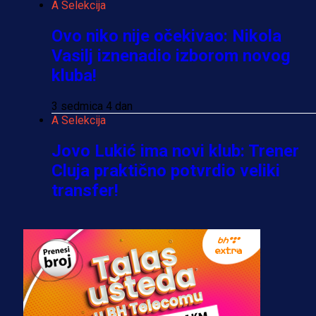
A Selekcija
Ovo niko nije očekivao: Nikola
Vasilj iznenadio izborom novog
kluba!
3 sedmica 4 dan
A Selekcija
Jovo Lukić ima novi klub: Trener
Cluja praktično potvrdio veliki
transfer!
2 dan 7 h
A Selekcija
Stigla potvrda od predsjednika
kluba: Jovo Lukić uskoro pravi
transfer!?