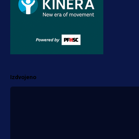
3 sedmica 5 dan
Premijer liga BiH
Misimović priveden: SIPA ga tereti
za pranje novca, pretresaju
prostorije FK Borac!
2 sedmica 1 dan
Više vijesti
Izdvojeno