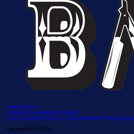
A Selekcija
Muharemović se ozbiljno nameće 
Leedsu: Nova dobra partija bh.
reprezentativca!
8 h 41 min
NASLOVNICA
O NAMA
OGLAŠAVANJE
KONTAKT
USLOVI KORIŠTENJA
POLITIKA PRIVATNOSTI
IMPRESSU
Copyright 2011-2026