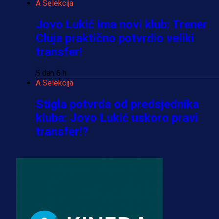
A Selekcija
Jovo Lukić ima novi klub: Trener
Cluja praktično potvrdio veliki
transfer!
5 dan 6 h
A Selekcija
Stigla potvrda od predsjednika
kluba: Jovo Lukić uskoro pravi
transfer!?
3 sedmica 6 dan
A Selekcija
Zmajevi dobili veliko pojačanje:
Fudbaler Olympiacosa želi obući
dres BiH!