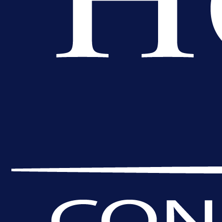
Premijer liga BiH
Bez pobjednika u Mostaru:
Sarajevo kiksalo na startu
prvenstva!
5 h 15 min