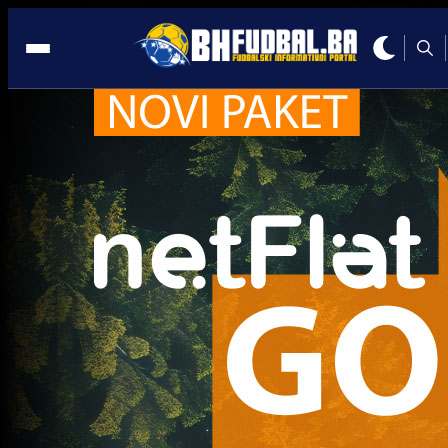
Bayer Leverkusen
U21 Selekcija
Na krilima čuda iz BiH! Kerim Alajbegović