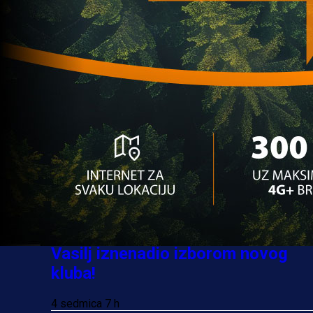
asistencijama srušio Bayern i odveo Bayer u final
1 godina 2 mjesec
Najčitanije
Najnovije
A Selekcija
Sve je gotovo: Edin Džeko donio
odluku, evo gdje nastavlja karijeru
1 sedmica 6 dan
A Selekcija
Ovo niko nije očekivao: Nikola
Vasilj iznenadio izborom novog
kluba!
4 sedmica 7 h