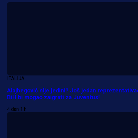
ITALIJA
Alajbegović nije jedini? Još jedan reprezentativa
BiH bi mogao zaigrati za Juventus!
4 dan 1 h
Premijer liga BiH
Željo uprkos svim problemima