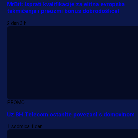
MrBit: Isprati kvalifikacije za elitna evropska
takmičenja i preuzmi bonus dobrodošlice!
2 dan 3 h
PROMO
Uz BH Telecom ostanite povezani s domovinom
1 sedmica 1 dan