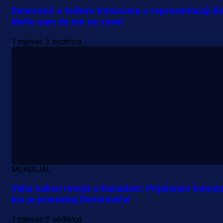
Manijaci razvili posebnu parolu!
Demirović o teškim trenucima u reprezentaciji Bi
Molio sam da me ne zovu!
20 h 36 min
1 mjesec 3 sedmica
MUNDIJAL
Vaha nakon remija s Kanadom: Prijelomni trenut
bio je promašaj Demirovića!
A Selekcija
1 mjesec 3 sedmica