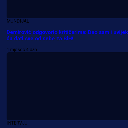
MUNDIJAL
Demirović odgovorio kritičarima: Dao sam i uvijek
ću dati sve od sebe za BiH!
1 mjesec 4 dan
Premijer liga BiH
Grbavica se prisjetila Izeta Nanića
INTERVJU