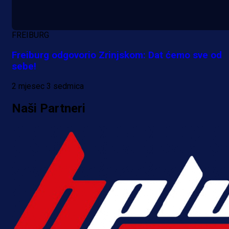
ponudu
1 dan 5 h
FREIBURG
Više vijesti
Freiburg odgovorio Zrinjskom: Dat ćemo sve od
sebe!
2 mjesec 3 sedmica
Naši Partneri