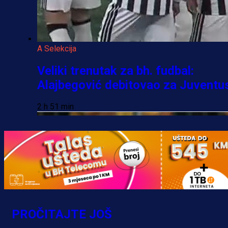
A Selekcija
Veliki trenutak za bh. fudbal:
Alajbegović debitovao za Juventu
2 h 51 min
PROČITAJTE JOŠ