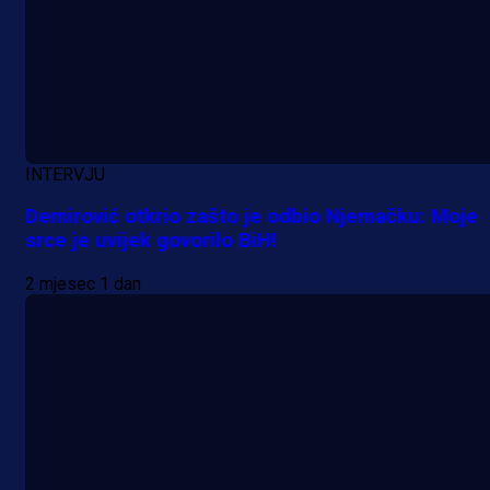
INTERVJU
Demirović otkrio zašto je odbio Njemačku: Moje
srce je uvijek govorilo BiH!
2 mjesec 1 dan
Promo vijesti
Počinje Premijer liga BiH: Pronađi
specijale i iskoristi jedinstvenu