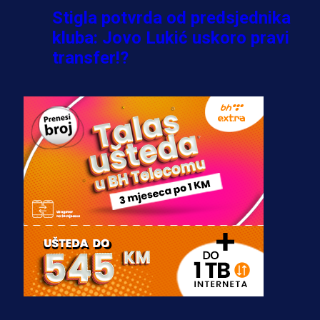
Stigla potvrda od predsjednika
kluba: Jovo Lukić uskoro pravi
transfer!?
3 sedmica 6 dan
A Selekcija
Zmajevi dobili veliko pojačanje:
Fudbaler Olympiacosa želi obući
dres BiH!
3 sedmica 4 dan
Premijer liga BiH
Misimović priveden: SIPA ga tereti
za pranje novca, pretresaju
prostorije FK Borac!