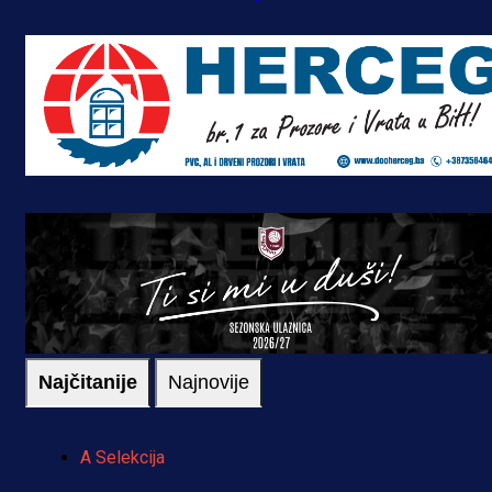
Najčitanije
Najnovije
A Selekcija