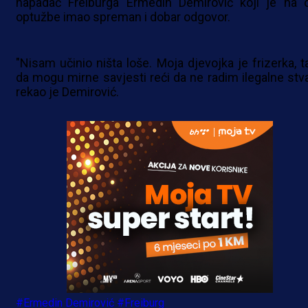
napadač Freiburga Ermedin Demirović koji je na 
optužbe imao spreman i dobar odgovor.
"Nisam učinio ništa loše. Moja djevojka je frizerka, t
da mogu mirne savjesti reći da ne radim ilegalne stvar
rekao je Demirović.
#Ermedin Demirović
#Freiburg