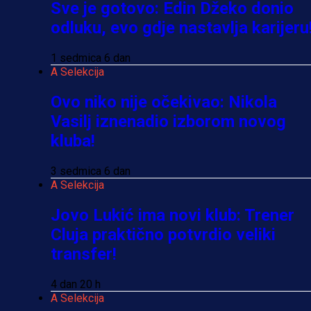
Sve je gotovo: Edin Džeko donio
odluku, evo gdje nastavlja karijeru
1 sedmica 6 dan
A Selekcija
Ovo niko nije očekivao: Nikola
Vasilj iznenadio izborom novog
kluba!
3 sedmica 6 dan
A Selekcija
Jovo Lukić ima novi klub: Trener
Cluja praktično potvrdio veliki
transfer!
4 dan 20 h
A Selekcija