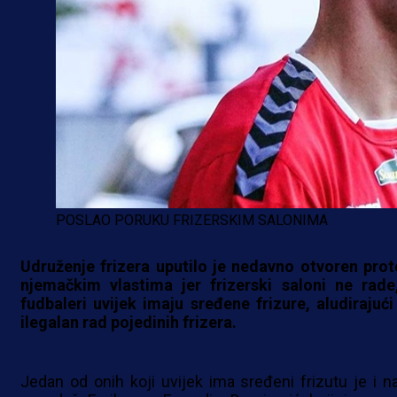
POSLAO PORUKU FRIZERSKIM SALONIMA
Udruženje frizera uputilo je nedavno otvoren prot
njemačkim vlastima jer frizerski saloni ne rade
fudbaleri uvijek imaju sređene frizure, aludirajući
ilegalan rad pojedinih frizera.
Jedan od onih koji uvijek ima sređeni frizutu je i na