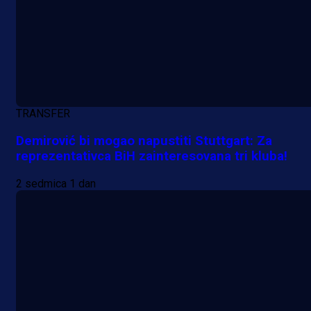
krenuo pobjedom: Plavi slavili na
Grbavici!
19 h 48 min
TRANSFER
Demirović bi mogao napustiti Stuttgart: Za
reprezentativca BiH zainteresovana tri kluba!
2 sedmica 1 dan