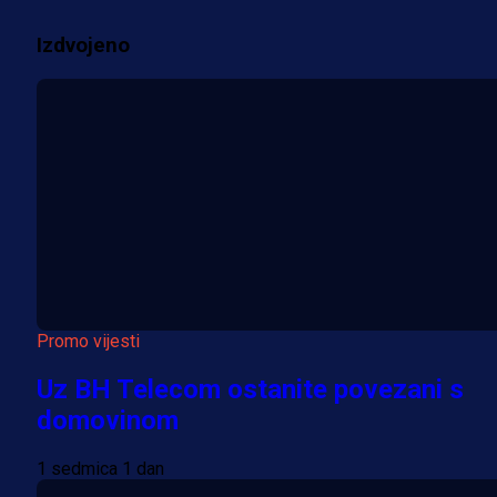
2 sedmica 1 dan
Izdvojeno
Više vijesti
Promo vijesti
Uz BH Telecom ostanite povezani s
domovinom
1 sedmica 1 dan