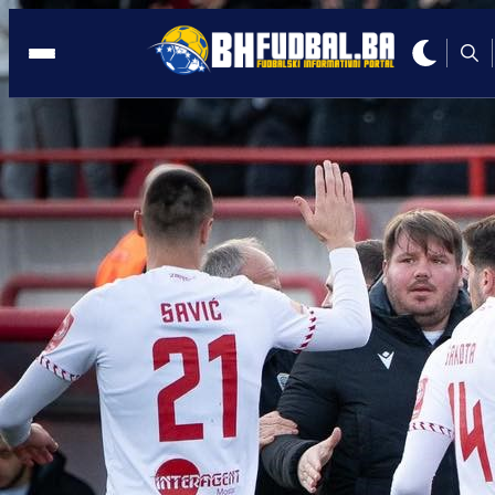
BH. NAPADAČ
13:32, 17.01.2021
OGLASIO SE DEMIROVIĆ: Ne radim niš
ilegalno, mirna mi je savjest
Autor:
E. Ganibegović