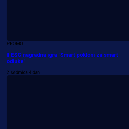
PROMO
II ESG nagradna igra "Smart pokloni za smart
odluke"
2 sedmica 4 dan