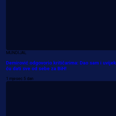
MUNDIJAL
Demirović odgovorio kritičarima: Dao sam i uvijek
ću dati sve od sebe za BiH!
1 mjesec 5 dan