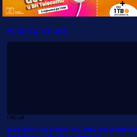
PROČITAJTE JOŠ
A Selekcija
Nova sezona, stari problemi: Esmi
Bajraktarević ponovo bez minuta 
PSV-u!
19 min 34 sekunda
ITALIJA
Alajbegović nije jedini? Još jedan reprezentativa
BiH bi mogao zaigrati za Juventus!