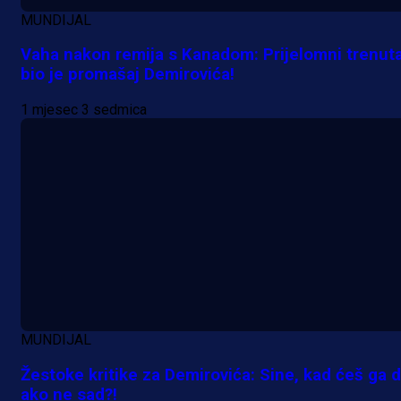
MUNDIJAL
Vaha nakon remija s Kanadom: Prijelomni trenut
bio je promašaj Demirovića!
1 mjesec 3 sedmica
Premijer liga BiH
Bez pobjednika u Mostaru:
Sarajevo kiksalo na startu
MUNDIJAL
prvenstva!
Žestoke kritike za Demirovića: Sine, kad ćeš ga d
13 h 39 min
ako ne sad?!