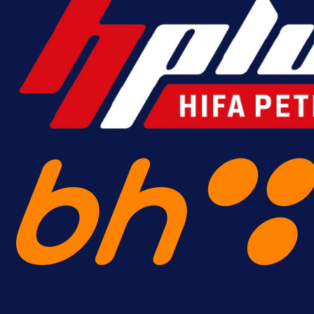
Sjajna završnica bivšeg Zmaja:
Pogledajte gol Kenana Kodre prot
Real Madrida!
15 h 39 min