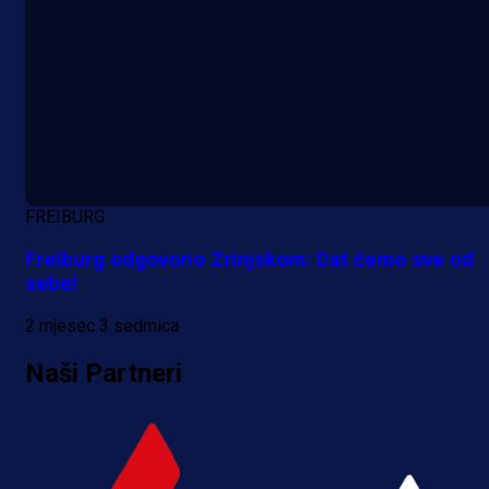
FREIBURG
Freiburg odgovorio Zrinjskom: Dat ćemo sve od
sebe!
2 mjesec 3 sedmica
Naši Partneri
A Selekcija