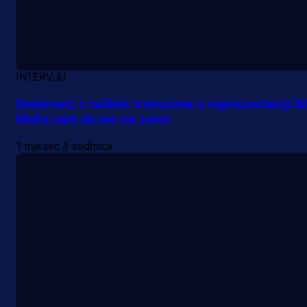
INTERVJU
Demirović o teškim trenucima u reprezentaciji Bi
Molio sam da me ne zovu!
1 mjesec 3 sedmica