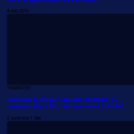
4 dan 20 h
TRANSFER
Demirović bi mogao napustiti Stuttgart: Za
reprezentativca BiH zainteresovana tri kluba!
2 sedmica 1 dan