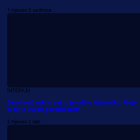
1 mjesec 3 sedmica
INTERVJU
Demirović otkrio zašto je odbio Njemačku: Moje
srce je uvijek govorilo BiH!
2 mjesec 2 dan