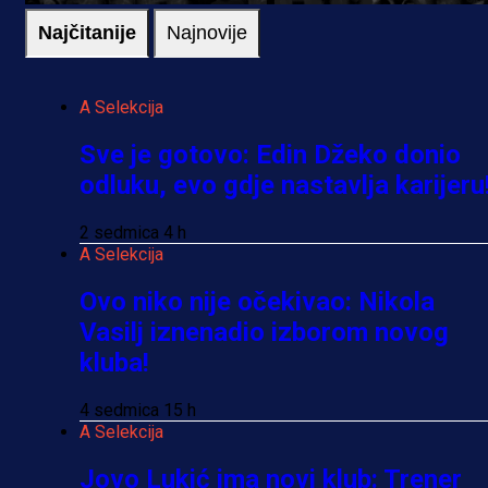
Najčitanije
Najnovije
A Selekcija
Sve je gotovo: Edin Džeko donio
odluku, evo gdje nastavlja karijeru
2 sedmica 4 h
A Selekcija
Ovo niko nije očekivao: Nikola
Vasilj iznenadio izborom novog
kluba!
4 sedmica 15 h
A Selekcija
Jovo Lukić ima novi klub: Trener