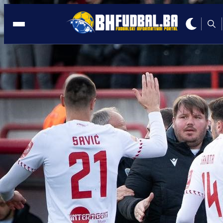
NJEMAČKA
22:54, 19.12.2021
Ermedin Demirović asistirao za
pobjednični gol Freiburga!
Autor:
BHFudbal.ba