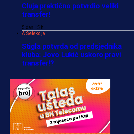
Cluja praktično potvrdio veliki
transfer!
5 dan 15 h
A Selekcija
Stigla potvrda od predsjednika
kluba: Jovo Lukić uskoro pravi
transfer!?
3 sedmica 6 dan
A Selekcija
Zmajevi dobili veliko pojačanje:
Fudbaler Olympiacosa želi obući
dres BiH!
3 sedmica 5 dan
Premijer liga BiH