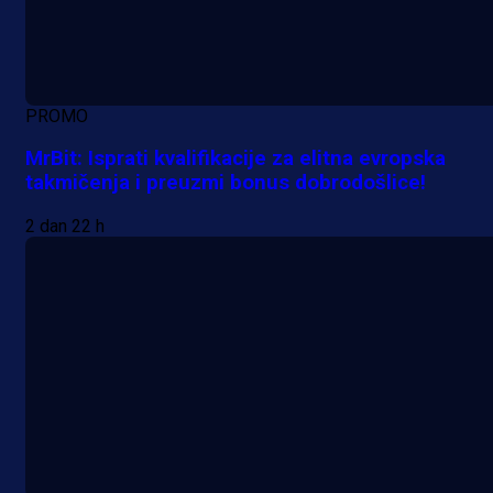
PROMO
MrBit: Isprati kvalifikacije za elitna evropska
takmičenja i preuzmi bonus dobrodošlice!
2 dan 22 h