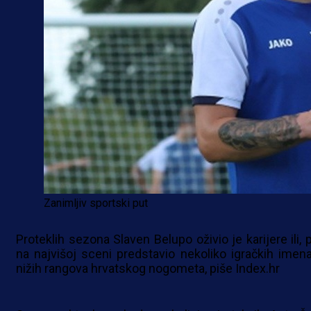
Zanimljiv sportski put
Proteklih sezona Slaven Belupo oživio je karijere ili, 
na najvišoj sceni predstavio nekoliko igračkih imena
nižih rangova hrvatskog nogometa, piše Index.hr