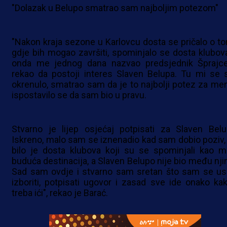
"Dolazak u Belupo smatrao sam najboljim potezom"
"Nakon kraja sezone u Karlovcu dosta se pričalo o t
gdje bih mogao završiti, spominjalo se dosta klubova
onda me jednog dana nazvao predsjednik Šprajce
rekao da postoji interes Slaven Belupa. Tu mi se 
okrenulo, smatrao sam da je to najbolji potez za men
ispostavilo se da sam bio u pravu.
Stvarno je lijep osjećaj potpisati za Slaven Belu
Iskreno, malo sam se iznenadio kad sam dobio poziv, 
bilo je dosta klubova koji su se spominjali kao m
buduća destinacija, a Slaven Belupo nije bio među nji
Sad sam ovdje i stvarno sam sretan što sam se us
izboriti, potpisati ugovor i zasad sve ide onako kak
treba ići", rekao je Barać.