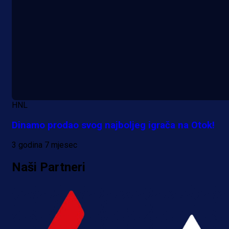
HNL
Dinamo prodao svog najboljeg igrača na Otok!
3 godina 7 mjesec
Naši Partneri