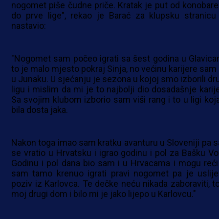
nogomet piše čudne priče. Kratak je put od konobare
do prve lige", rekao je Barać za klupsku stranicu
nastavio:
"Nogomet sam počeo igrati sa šest godina u Glavica
to je malo mjesto pokraj Sinja, no većinu karijere sam 
u Junaku. U sjećanju je sezona u kojoj smo izborili dr
ligu i mislim da mi je to najbolji dio dosadašnje karij
Sa svojim klubom izborio sam viši rang i to u ligi koja
bila dosta jaka.
Nakon toga imao sam kratku avanturu u Sloveniji pa 
se vratio u Hrvatsku i igrao godinu i pol za Bašku Vo
Godinu i pol dana bio sam i u Hrvacama i mogu reći
sam tamo krenuo igrati pravi nogomet pa je uslije
poziv iz Karlovca. Te dečke neću nikada zaboraviti, to
moj drugi dom i bilo mi je jako lijepo u Karlovcu."