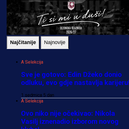
Najčitanije
Najnovije
A Selekcija
Sve je gotovo: Edin Džeko donio
odluku, evo gdje nastavlja karijeru
1 sedmica 5 dan
A Selekcija
Ovo niko nije očekivao: Nikola
Vasilj iznenadio izborom novog