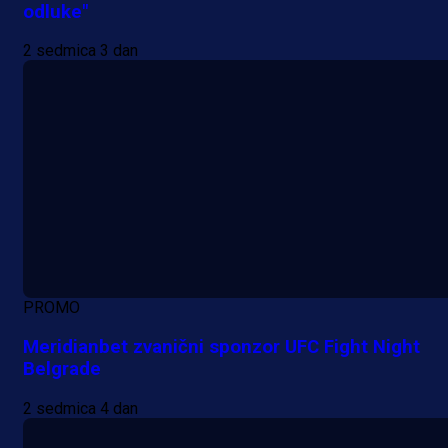
odluke"
2 sedmica 3 dan
PROMO
Meridianbet zvanični sponzor UFC Fight Night
Belgrade
2 sedmica 4 dan