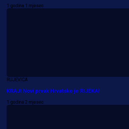
1 godina 1 mjesec
Premijer liga BiH
Grbavica se prisjetila Izeta Nanića
Manijaci razvili posebnu parolu!
8 h 49 min
RUJEVICA
KRAJ! Novi prvak Hrvatske je RIJEKA!
1 godina 2 mjesec