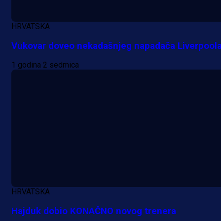
HRVATSKA
Vukovar doveo nekadašnjeg napadača Liverpool
1 godina 2 sedmica
HRVATSKA
Hajduk dobio KONAČNO novog trenera