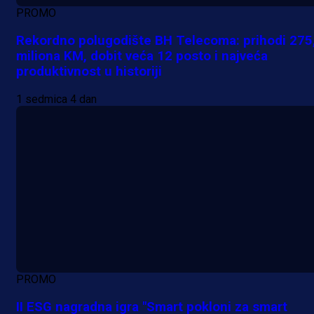
PROMO
Rekordno polugodište BH Telecoma: prihodi 275
miliona KM, dobit veća 12 posto i najveća
produktivnost u historiji
1 sedmica 4 dan
PROMO
II ESG nagradna igra "Smart pokloni za smart