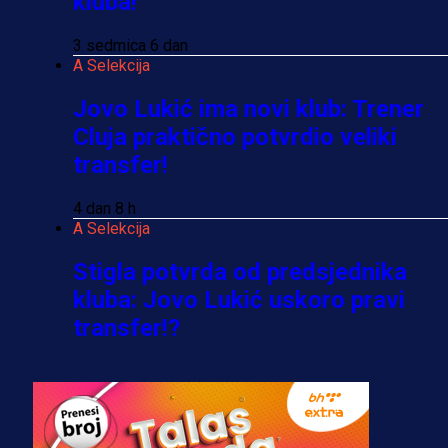
kluba!
3 sedmica 6 dan
A Selekcija
Jovo Lukić ima novi klub: Trener
Cluja praktično potvrdio veliki
transfer!
4 dan 8 h
A Selekcija
Stigla potvrda od predsjednika
kluba: Jovo Lukić uskoro pravi
transfer!?
3 sedmica 5 dan
A Selekcija
Zmajevi dobili veliko pojačanje: