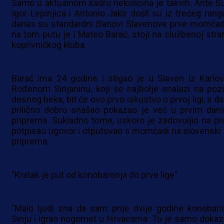
Samo u aktualnom kadru nekolicina je takvih. Ante Šu
Igor Lepinjica i Antonio Jakir došli su iz trećeg ranga
danas su standardni članovi Slavenove prve momčadi
na tom putu je i Mateo Barać, stoji na službenoj stran
koprivničkog kluba.
Barać ima 24 godine i stigao je u Slaven iz Karlov
Rođenom Sinjaninu, koji se najbolje snalazi na pozic
desnog beka, bit će ovo prvo iskustvo u prvoj ligi, a d
prilično dobro snašao pokazao je već u prvim dan
priprema. Sukladno tome, uskoro je zadovoljio na pro
potpisao ugovor i otputovao s momčadi na slovenski 
priprema.
"Kratak je put od konobarenja do prve lige"
"Malo ljudi zna da sam prije dvije godine konobari
Sinju i igrao nogomet u Hrvacama. To je samo dokaz