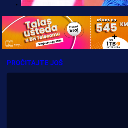
Premijer liga BiH
Željo uprkos svim problemima
krenuo pobjedom: Plavi slavili na
Grbavici!
8 h 50 sekunda
PROČITAJTE JOŠ