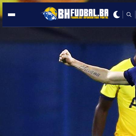
HRVATSKA
06:51, 14.07.2025
Konobario je prije dvije godine, a dana
je igrač u HNL-u
Autor:
Redakcija