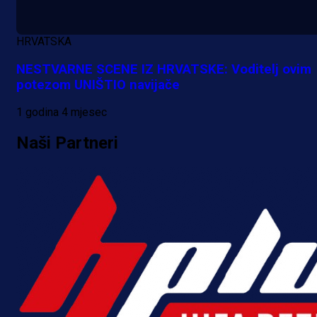
HRVATSKA
NESTVARNE SCENE IZ HRVATSKE: Voditelj ovim
potezom UNIŠTIO navijače
1 godina 4 mjesec
Naši Partneri