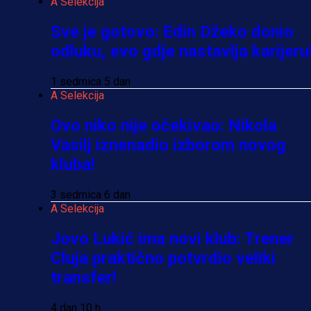
A Selekcija
Sve je gotovo: Edin Džeko donio
odluku, evo gdje nastavlja karijeru
1 sedmica 5 dan
A Selekcija
Ovo niko nije očekivao: Nikola
Vasilj iznenadio izborom novog
kluba!
3 sedmica 6 dan
A Selekcija
Jovo Lukić ima novi klub: Trener
Cluja praktično potvrdio veliki
transfer!
4 dan 10 h