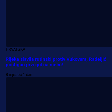
HRVATSKA
Rijeka slavila rutinski protiv Vukovara, Radeljić
postigao prvi gol na meču!
Premijer liga BiH
8 mjesec 1 dan
Grbavica se prisjetila Izeta Nanića
Manijaci razvili posebnu parolu!
11 h 4 min