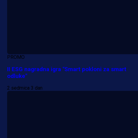
PROMO
II ESG nagradna igra "Smart pokloni za smart
odluke"
2 sedmica 3 dan