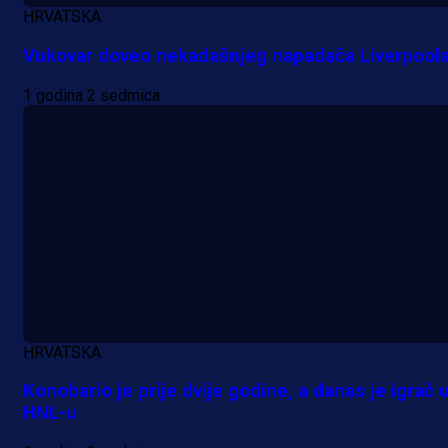
14 h 13 min
HRVATSKA
Vukovar doveo nekadašnjeg napadača Liverpool
A Selekcija
1 godina 2 sedmica
Pogledajte gol: Tabaković zabio z
trijumf Salzburga u Evropskoj ligi!
18 h 23 sekunda
HRVATSKA
Konobario je prije dvije godine, a danas je igrač 
HNL-u