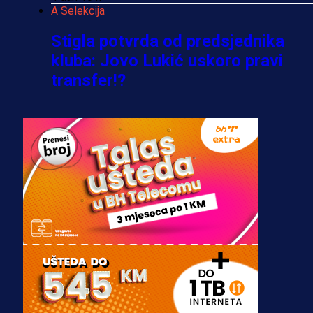
A Selekcija
Stigla potvrda od predsjednika
kluba: Jovo Lukić uskoro pravi
transfer!?
3 sedmica 5 dan
A Selekcija
Zmajevi dobili veliko pojačanje:
Fudbaler Olympiacosa želi obući
dres BiH!
3 sedmica 4 dan
Premijer liga BiH
Misimović priveden: SIPA ga tereti
za pranje novca, pretresaju
prostorije FK Borac!