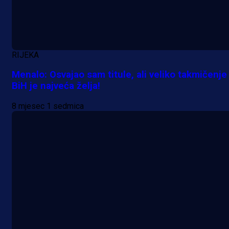
RIJEKA
Menalo: Osvajao sam titule, ali veliko takmičenje
BiH je najveća želja!
8 mjesec 1 sedmica
A Selekcija
Samed Baždar predstavljen u
novom klubu, nosit će kultni broj
devet!