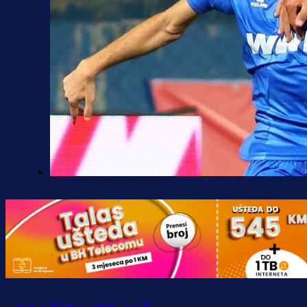
Premijer liga BiH
Željo uprkos svim problemima
krenuo pobjedom: Plavi slavili na
Grbavici!
10 h 15 min