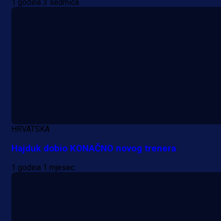
1 godina 3 sedmica
Promo vijesti
HRVATSKA
Počinje Premijer liga BiH: Pronađi
Hajduk dobio KONAČNO novog trenera
specijale i iskoristi jedinstvenu
1 godina 1 mjesec
ponudu
20 h 7 min