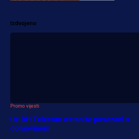
2 sedmica 20 h
Izdvojeno
Više vijesti
Promo vijesti
Uz BH Telecom ostanite povezani s
domovinom