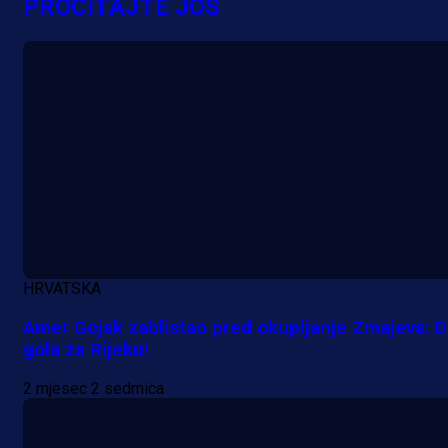
PROČITAJTE JOŠ
HRVATSKA
Amer Gojak zablistao pred okupljanje Zmajeva: D
gola za Rijeku!
2 mjesec 2 sedmica