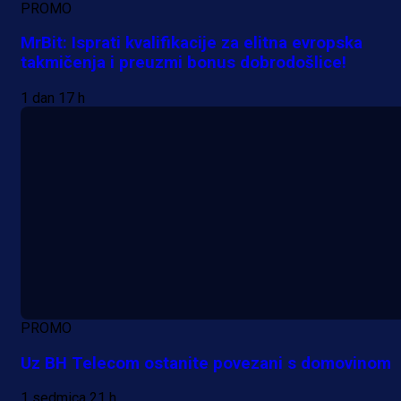
PROMO
MrBit: Isprati kvalifikacije za elitna evropska
takmičenja i preuzmi bonus dobrodošlice!
1 dan 17 h
PROMO
Uz BH Telecom ostanite povezani s domovinom
1 sedmica 21 h