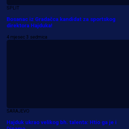
SPLIT
Bosanac iz Gradačca kandidat za sportskog
direktora Hajduka!
Premijer liga BiH
4 mjesec 3 sedmica
Grbavica se prisjetila Izeta Nanića
Manijaci razvili posebnu parolu!
2 h 48 min
SARAJEVO
Hajduk ukrao velikog bh. talenta: Htio ga je i
Dinamo