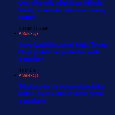
Ovo niko nije očekivao: Nikola
Vasilj iznenadio izborom novog
kluba!
3 sedmica 6 dan
A Selekcija
Jovo Lukić ima novi klub: Trener
Cluja praktično potvrdio veliki
transfer!
4 dan 2 h
A Selekcija
Stigla potvrda od predsjednika
kluba: Jovo Lukić uskoro pravi
transfer!?
3 sedmica 5 dan