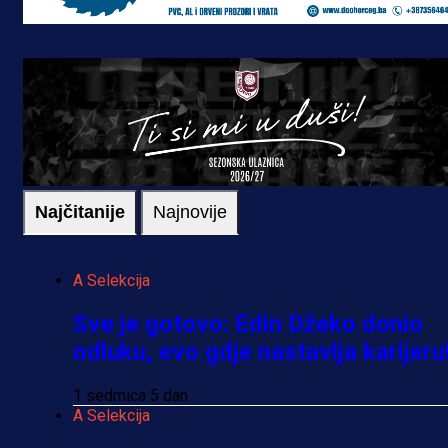
Najčitanije
Najnovije
A Selekcija
Sve je gotovo: Edin Džeko donio
odluku, evo gdje nastavlja karijeru
1 sedmica 5 dan
A Selekcija