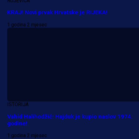
RUJEVICA
Više vijesti
KRAJ! Novi prvak Hrvatske je RIJEKA!
1 godina 2 mjesec
ISTORIJA
Vahid Halihodžić: Hajduk je kupio naslov 1974.
godine!
1 godina 2 mjesec