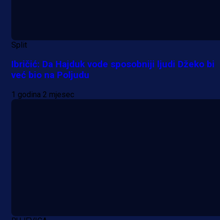
Promo vijesti
Split
Počinje Premijer liga BiH: Pronađi
Ibričić: Da Hajduk vode sposobniji ljudi Džeko bi
već bio na Poljudu
specijale i iskoristi jedinstvenu
ponudu
1 godina 2 mjesec
11 h 51 min
A Selekcija
Šta je Barbarez htio poručiti?
Njegova objava dolazi u veoma
zanimljivom trenutku!
1 dan 2 h