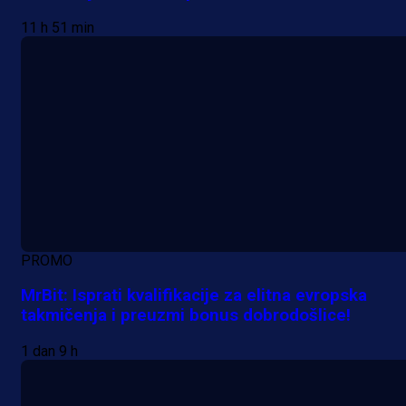
11 h 51 min
PROMO
MrBit: Isprati kvalifikacije za elitna evropska
takmičenja i preuzmi bonus dobrodošlice!
1 dan 9 h