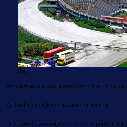
HNL
Gonzalo Garcia je zvanično postao novi trener Hajduk
Splitski klub se oglasio na zvaničnim nalozima:
“S posebnim zadovoljstvom možemo potvrditi kako