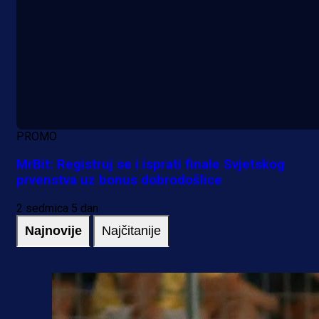
PROMO
MrBit: Registruj se i isprati finale Svjetskog
prvenstva uz bonus dobrodošlice
2 sedmica 5 dan
Najnovije
Najčitanije