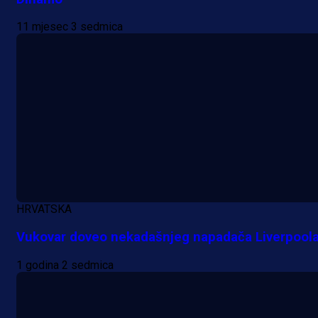
11 mjesec 3 sedmica
A Selekcija
Samed Baždar predstavljen u
novom klubu, nosit će kultni broj
devet!
5 h 58 min
HRVATSKA
Vukovar doveo nekadašnjeg napadača Liverpool
A Selekcija
1 godina 2 sedmica
Pogledajte gol: Tabaković zabio z
trijumf Salzburga u Evropskoj ligi!