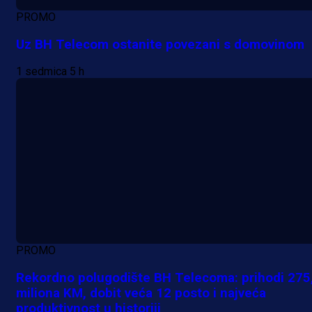
PROMO
Uz BH Telecom ostanite povezani s domovinom
1 sedmica 5 h
PROMO
Rekordno polugodište BH Telecoma: prihodi 275
miliona KM, dobit veća 12 posto i najveća
produktivnost u historiji