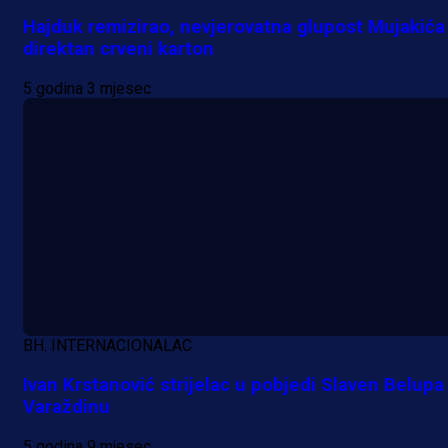
Hajduk remizirao, nevjerovatna glupost Mujakića
direktan crveni karton
5 godina 3 mjesec
BH. INTERNACIONALAC
A Selekcija
Ivan Krstanović strijelac u pobjedi Slaven Belupa
Varaždinu
Lukić seli u Bundesligu? Dva
njemačka kluba krenula po bh.
5 godina 9 mjesec