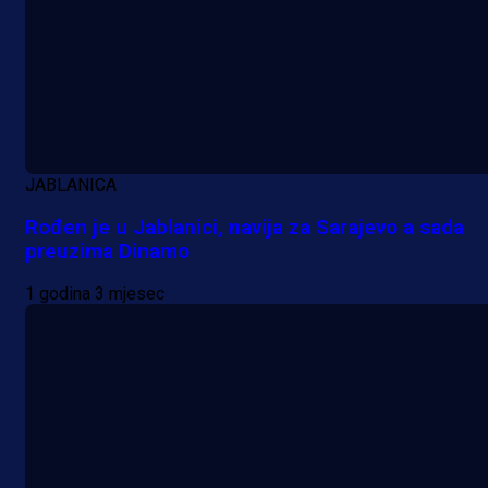
MrBit: Isprati kvalifikacije za elitn
evropska takmičenja i preuzmi
bonus dobrodošlice!
1 dan 1 h
JABLANICA
Rođen je u Jablanici, navija za Sarajevo a sada
preuzima Dinamo
1 godina 3 mjesec