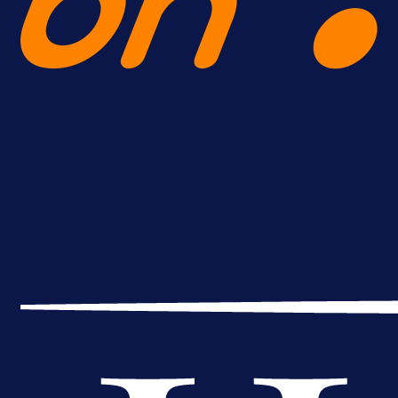
A Selekcija
Da li je selektor zadovoljan: Evo š
je Barbarez rekao o transferu
Alajbegovića u Juventus!