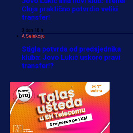
Jovo Lukić ima novi klub: Trener
Cluja praktično potvrdio veliki
transfer!
3 dan 18 h
A Selekcija
Stigla potvrda od predsjednika
kluba: Jovo Lukić uskoro pravi
transfer!?
3 sedmica 4 dan
A Selekcija
Zmajevi dobili veliko pojačanje:
Fudbaler Olympiacosa želi obući
dres BiH!
3 sedmica 3 dan
Premijer liga BiH