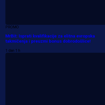
PROMO
MrBit: Isprati kvalifikacije za elitna evropska
takmičenja i preuzmi bonus dobrodošlice!
1 dan 1 h