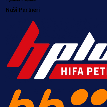
reprezentativca!
Naši Partneri
2 dan 48 min