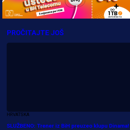
Promo vijesti
Počinje Premijer liga BiH: Pronađi
specijale i iskoristi jedinstvenu
ponudu
PROČITAJTE JOŠ
4 h 6 min
A Selekcija
Šta je Barbarez htio poručiti?
Njegova objava dolazi u veoma
zanimljivom trenutku!
18 h 34 min
HRVATSKA
SLUŽBENO: Trener iz BiH preuzeo klupu Dinama!