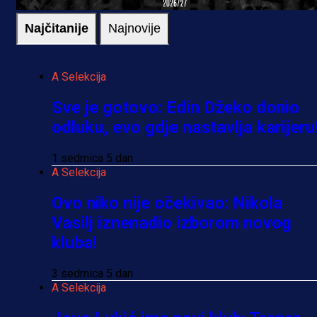
Najčitanije
Najnovije
A Selekcija
Sve je gotovo: Edin Džeko donio
odluku, evo gdje nastavlja karijeru
1 sedmica 5 dan
A Selekcija
Ovo niko nije očekivao: Nikola
Vasilj iznenadio izborom novog
kluba!
3 sedmica 5 dan
A Selekcija