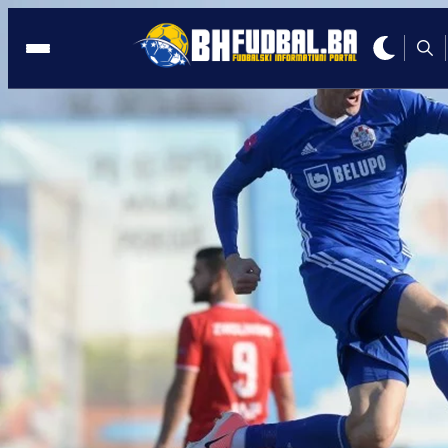
HRVATSKA
19:30, 26.01.2025
Bivši igrač Sarajeva bacio cijeli Split u
PLAČ!
Autor:
Redakcija