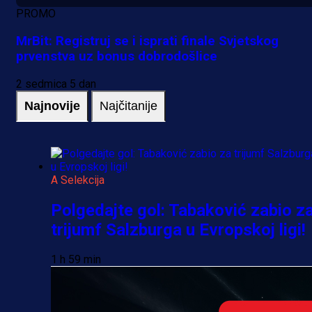
PROMO
MrBit: Registruj se i isprati finale Svjetskog
prvenstva uz bonus dobrodošlice
2 sedmica 5 dan
Najnovije
Najčitanije
A Selekcija
Polgedajte gol: Tabaković zabio z
trijumf Salzburga u Evropskoj ligi!
1 h 59 min