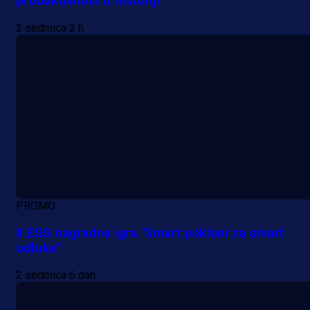
produktivnost u historiji
2 sedmica 2 h
PROMO
II ESG nagradna igra "Smart pokloni za smart
odluke"
2 sedmica 6 dan