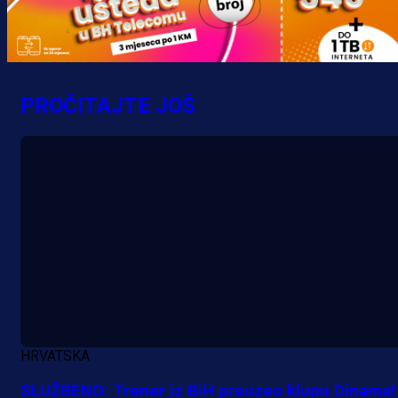
Banje Luke zgrozile javnost: Preki
zbog skandiranja Ratku Mladiću!
18 h 21 min
PROČITAJTE JOŠ
HRVATSKA
SLUŽBENO: Trener iz BiH preuzeo klupu Dinama!