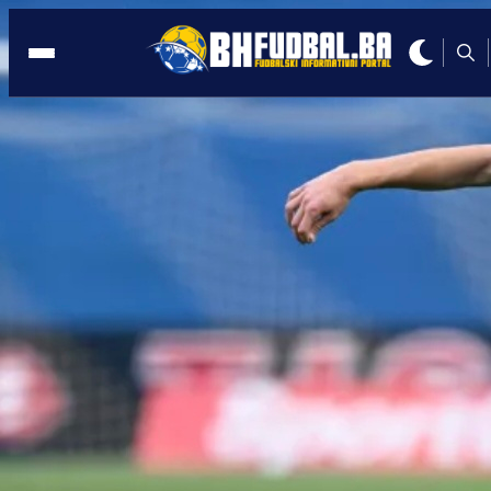
HRVATSKA
21:46, 02.06.2025
Evo koliko će Dinamo platiti za trenera 
Jablanice
Autor:
Redakcija