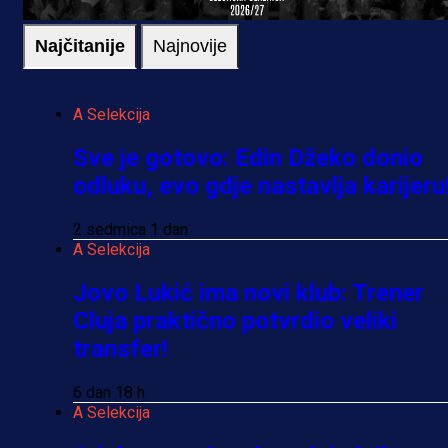
Najčitanije
Najnovije
A Selekcija
Sve je gotovo: Edin Džeko donio
odluku, evo gdje nastavlja karijeru
2 sedmica 1 dan
A Selekcija
Jovo Lukić ima novi klub: Trener
Cluja praktično potvrdio veliki
transfer!
6 dan 18 h
A Selekcija