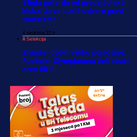
Stigla potvrda od predsjednika
kluba: Jovo Lukić uskoro pravi
transfer!?
4 sedmica 22 h
A Selekcija
Zmajevi dobili veliko pojačanje:
Fudbaler Olympiacosa želi obući
dres BiH!
3 sedmica 6 dan
Premijer liga BiH
Misimović priveden: SIPA ga tereti
za pranje novca, pretresaju
prostorije FK Borac!
2 sedmica 3 dan