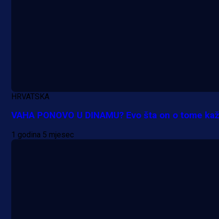
A Selekcija
Potencijalni reprezentativac BiH
pred velikim transferom: Ide kod
Demirovića u Stuttgart!
HRVATSKA
1 dan 1 h
VAHA PONOVO U DINAMU? Evo šta on o tome kaž
1 godina 5 mjesec