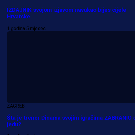
IZDAJNIK svojom izjavom navukao bijes cijele
Hrvatske
1 godina 5 mjesec
A Selekcija
Nova sezona, stari problemi: Esmi
Bajraktarević ponovo bez minuta 
PSV-u!
ZAGREB
1 dan 3 h
Šta je trener Dinama svojim igračima ZABRANIO 
jedu?