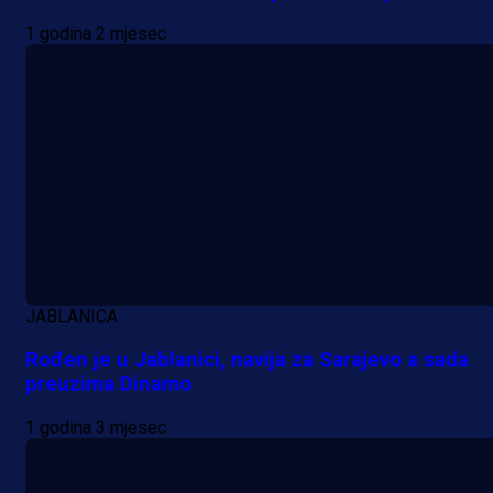
1 godina 2 mjesec
JABLANICA
Rođen je u Jablanici, navija za Sarajevo a sada
preuzima Dinamo
1 godina 3 mjesec