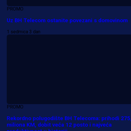
PROMO
Uz BH Telecom ostanite povezani s domovinom
1 sedmica 3 dan
PROMO
Rekordno polugodište BH Telecoma: prihodi 275
miliona KM, dobit veća 12 posto i najveća