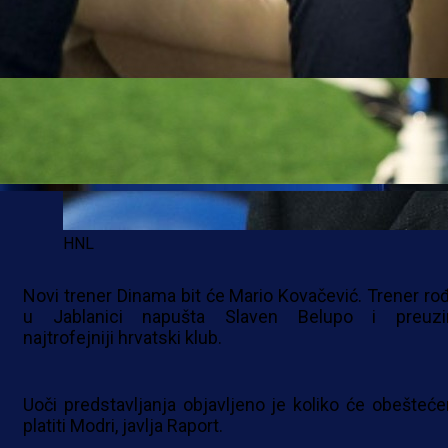
HNL
Novi trener Dinama bit će Mario Kovačević. Trener ro
u Jablanici napušta Slaven Belupo i preuz
najtrofejniji hrvatski klub.
Uoči predstavljanja objavljeno je koliko će obešteće
platiti Modri, javlja Raport.