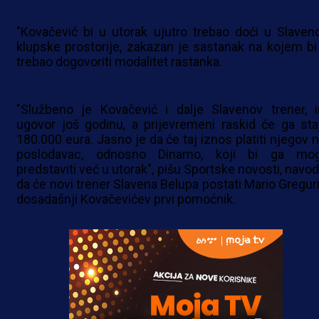
"Kovačević bi u utorak ujutro trebao doći u Slaven
klupske prostorije, zakazan je sastanak na kojem bi
trebao dogovoriti modalitet rastanka.
"Službeno je Kovačević i dalje Slavenov trener, 
ugovor još godinu, a prijevremeni raskid će ga staj
180.000 eura. Jasno je da će taj iznos platiti njegov n
poslodavac, odnosno Dinamo, koji bi ga mo
predstaviti već u utorak", pišu Sportske novosti, navod
da će novi trener Slavena Belupa postati Mario Greguri
dosadašnji Kovačevićev prvi pomoćnik.