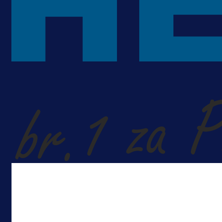
A Selekcija
Kakva partija Omerovića: Postiga
dva gola za samo tri minute!