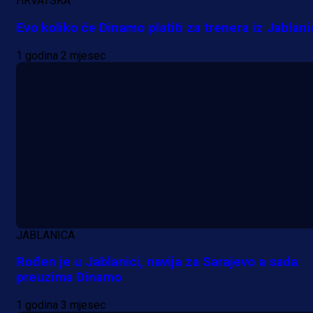
HRVATSKA
Šta je Barbarez htio poručiti?
Evo koliko će Dinamo platiti za trenera iz Jablani
Njegova objava dolazi u veoma
1 godina 2 mjesec
zanimljivom trenutku!
21 h 41 min
JABLANICA
Rođen je u Jablanici, navija za Sarajevo a sada
preuzima Dinamo
1 godina 3 mjesec