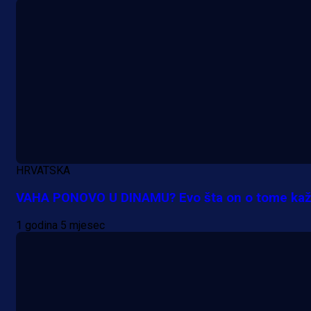
Promo vijesti
HRVATSKA
MrBit: Isprati kvalifikacije za elitn
VAHA PONOVO U DINAMU? Evo šta on o tome kaž
evropska takmičenja i preuzmi
bonus dobrodošlice!
1 godina 5 mjesec
1 dan 5 h