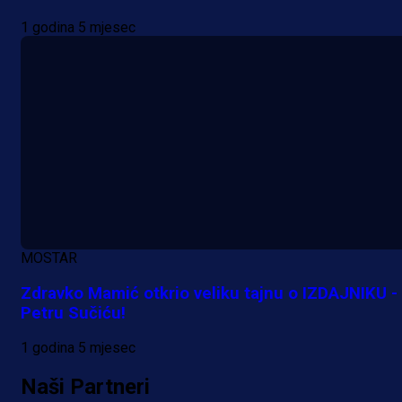
1 godina 5 mjesec
A Selekcija
Lukić seli u Bundesligu? Dva
njemačka kluba krenula po bh.
reprezentativca!
MOSTAR
2 dan 3 h
Zdravko Mamić otkrio veliku tajnu o IZDAJNIKU -
Petru Sučiću!
Više vijesti
1 godina 5 mjesec
Naši Partneri