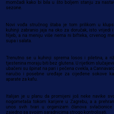
momčadi kako bi bila u što boljem stanju za nasta
sezone.
Novi vođa stručnog štaba je tom prilikom u klups
kuhinji zabranio jaja na oko za doručak, isto vrijedi i
hljeb, a na meniju više nema ni bifteka, crvenog me
supa i salata.
Trenutno se u kuhinji sprema losos i piletina, a riž
tjestenina moraju biti bez glutena. U rijetkim slučajev
ubačeni su špinat na pari i pečena cvekla, a Cannavaro
naručio i posebne uređaje za cijeđene sokove ka
aparate za kafu.
Italijan je u planu da promijeni još neke navike svo
nogometaša tokom karijere u Zagrebu, a a prehran
unos svih tvari u organizam članova svlačionice
zajedno sa svojim saradnicima strogo kontrolisati.