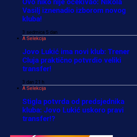
Ovo niko nije očekivao: Nikola
Vasilj iznenadio izborom novog
kluba!
3 sedmica 5 dan
A Selekcija
Jovo Lukić ima novi klub: Trener
Cluja praktično potvrdio veliki
transfer!
3 dan 21 h
A Selekcija
Stigla potvrda od predsjednika
kluba: Jovo Lukić uskoro pravi
transfer!?
3 sedmica 5 dan