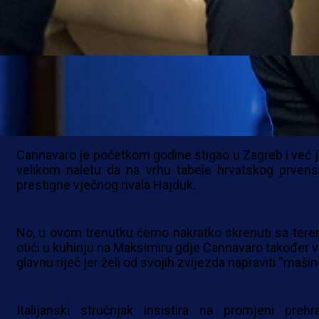
HNL
Italijanski stručnjak Fabio Cannavaro preuzeo je potp
kontrolu nad momčadi Dinama i trenutno brine o s
aspektima, kako na terenu, tako i van njega.
Cannavaro je početkom godine stigao u Zagreb i već j
velikom naletu da na vrhu tabele hrvatskog prvens
prestigne vječnog rivala Hajduk.
No, u ovom trenutku ćemo nakratko skrenuti sa teren
otići u kuhinju na Maksimiru gdje Cannavaro također v
glavnu riječ jer želi od svojih zvijezda napraviti “mašin
Italijanski stručnjak insistira na promjeni prehr