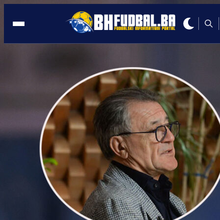
ZAGREB
07:37, 18.02.2025
Šta je trener Dinama svojim igračima
ZABRANIO da jedu?
Autor:
Redakcija