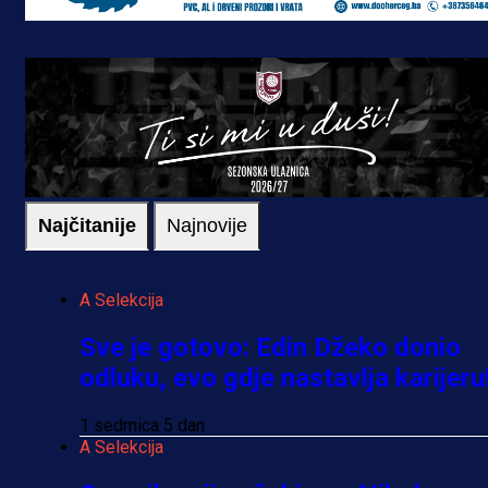
Najčitanije
Najnovije
A Selekcija
Sve je gotovo: Edin Džeko donio
odluku, evo gdje nastavlja karijeru
1 sedmica 5 dan
A Selekcija