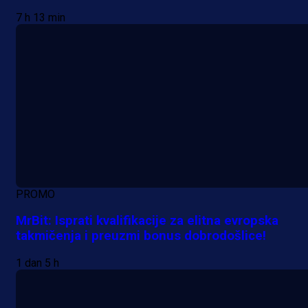
7 h 13 min
PROMO
MrBit: Isprati kvalifikacije za elitna evropska
takmičenja i preuzmi bonus dobrodošlice!
1 dan 5 h