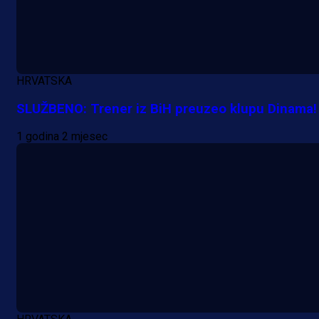
HRVATSKA
SLUŽBENO: Trener iz BiH preuzeo klupu Dinama!
1 godina 2 mjesec
Promo vijesti
Počinje Premijer liga BiH: Pronađi
specijale i iskoristi jedinstvenu
ponudu
7 h 13 min
A Selekcija