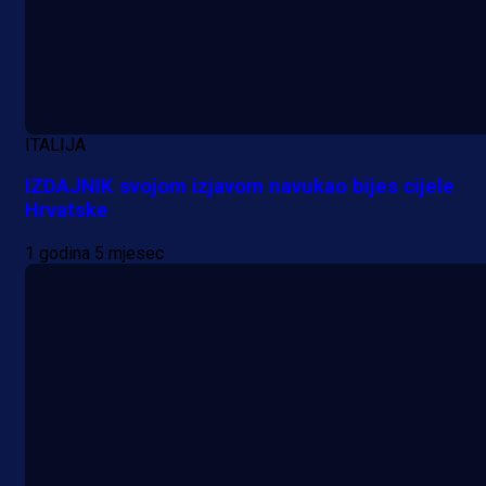
ITALIJA
IZDAJNIK svojom izjavom navukao bijes cijele
Hrvatske
1 godina 5 mjesec