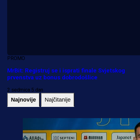
PROMO
MrBit: Registruj se i isprati finale Svjetskog
prvenstva uz bonus dobrodošlice
2 sedmica 5 dan
Najnovije
Najčitanije