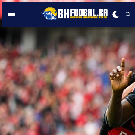
NEMA PRAŠTANJA
17:49, 05.05.2020
Njemački prvoligaš suspendirao igrača
zbog spornog videa iz svlačionice
Autor:
BHFudbal.ba