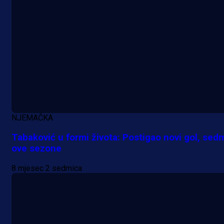
Promo vijesti
MrBit: Isprati kvalifikacije za elitn
NJEMAČKA
evropska takmičenja i preuzmi
Tabaković u formi života: Postigao novi gol, sed
bonus dobrodošlice!
ove sezone
23 h 29 min
8 mjesec 2 sedmica