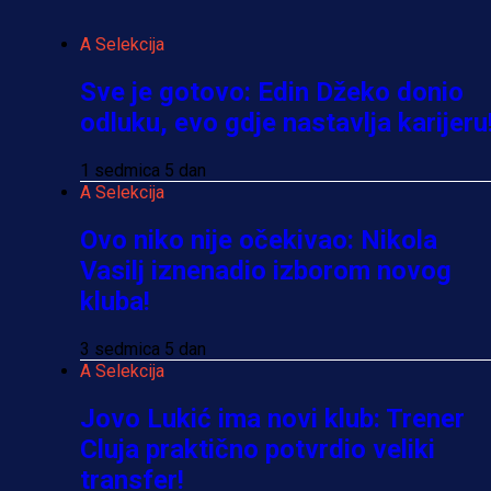
A Selekcija
Sve je gotovo: Edin Džeko donio
odluku, evo gdje nastavlja karijeru
1 sedmica 5 dan
A Selekcija
Ovo niko nije očekivao: Nikola
Vasilj iznenadio izborom novog
kluba!
3 sedmica 5 dan
A Selekcija
Jovo Lukić ima novi klub: Trener
Cluja praktično potvrdio veliki
transfer!