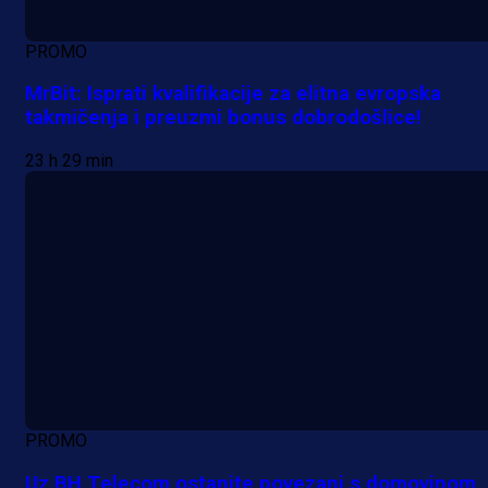
PROMO
MrBit: Isprati kvalifikacije za elitna evropska
takmičenja i preuzmi bonus dobrodošlice!
23 h 29 min
PROMO
Uz BH Telecom ostanite povezani s domovinom