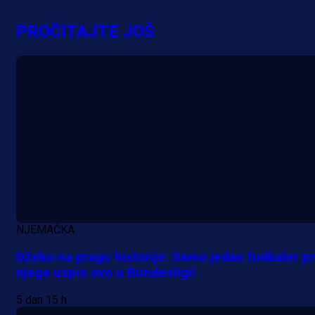
Šta je Barbarez htio poručiti?
Njegova objava dolazi u veoma
PROČITAJTE JOŠ
zanimljivom trenutku!
16 h 6 min
NJEMAČKA
Džeko na pragu historije: Samo jedan fudbaler pr
njega uspio ovo u Bundesligi!
5 dan 15 h