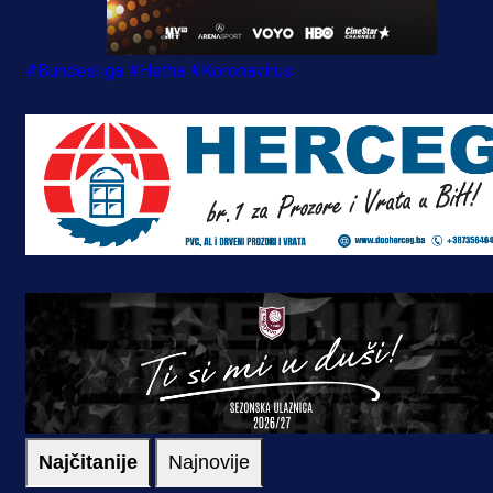
#Bundesliga
#Hetha
#Koronavirus
Najčitanije
Najnovije