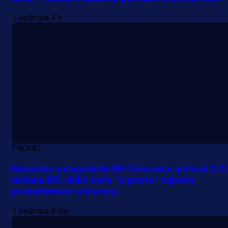
1 sedmica 3 h
PROMO
Rekordno polugodište BH Telecoma: prihodi 275
miliona KM, dobit veća 12 posto i najveća
produktivnost u historiji
1 sedmica 4 dan