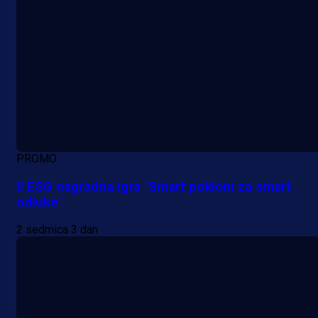
PROMO
II ESG nagradna igra "Smart pokloni za smart
odluke"
2 sedmica 3 dan