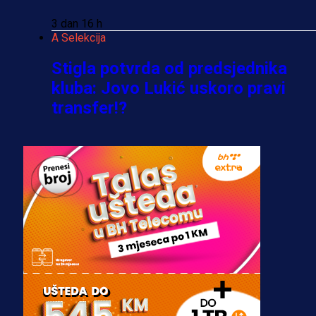
3 dan 16 h
A Selekcija
Stigla potvrda od predsjednika
kluba: Jovo Lukić uskoro pravi
transfer!?
3 sedmica 4 dan
A Selekcija
Zmajevi dobili veliko pojačanje:
Fudbaler Olympiacosa želi obući
dres BiH!
3 sedmica 3 dan
Premijer liga BiH
Misimović priveden: SIPA ga tereti