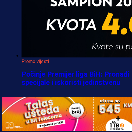
Promo vijesti
Počinje Premijer liga BiH: Pronađi
specijale i iskoristi jedinstvenu
ponudu
1 h 38 min
A Selekcija