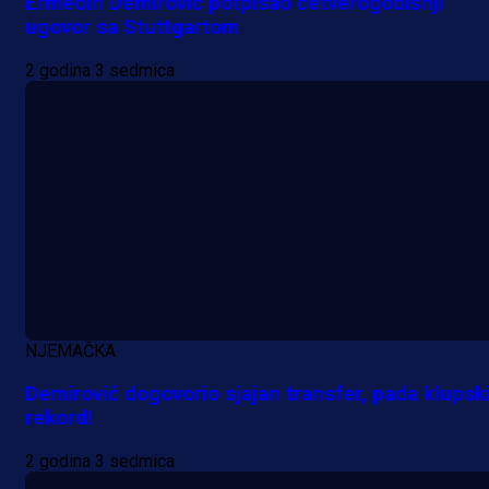
Ermedin Demirović potpisao četverogodišnji
ugovor sa Stuttgartom
2 godina 3 sedmica
A Selekcija
Lukić seli u Bundesligu? Dva
njemačka kluba krenula po bh.
reprezentativca!
1 dan 22 h
NJEMAČKA
Demirović dogovorio sjajan transfer, pada klupsk
rekord!
2 godina 3 sedmica