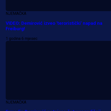
NJEMAČKA
VIDEO: Demirović izveo 'teroristički' napad na
Freiburg!
1 godina 6 mjesec
NJEMAČKA