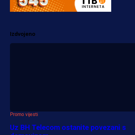
za pranje novca, pretresaju
prostorije FK Borac!
2 sedmica 1 h
Izdvojeno
Više vijesti
Promo vijesti
Uz BH Telecom ostanite povezani s