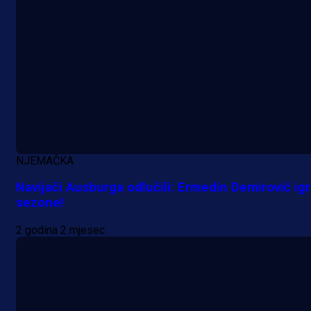
NJEMAČKA
Navijači Ausburga odlučili: Ermedin Demirović ig
sezone!
2 godina 2 mjesec