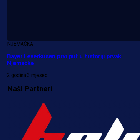
A Selekcija
Da li je selektor zadovoljan: Evo š
NJEMAČKA
je Barbarez rekao o transferu
Bayer Leverkusen prvi put u historiji prvak
Alajbegovića u Juventus!
Njemačke
1 dan 22 h
2 godina 3 mjesec
Naši Partneri