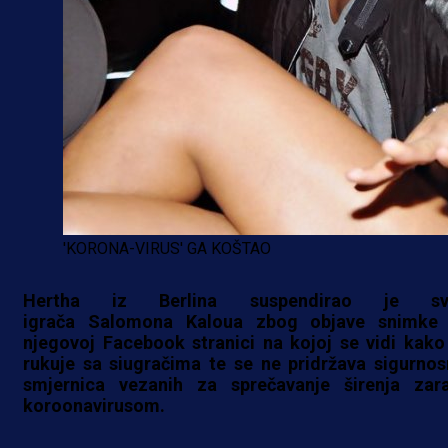
'KORONA-VIRUS' GA KOŠTAO
Hertha iz Berlina suspendirao je sv
igrača Salomona Kaloua zbog objave snimke
njegovoj Facebook stranici na kojoj se vidi kako
rukuje sa siugračima te se ne pridržava sigurnos
smjernica vezanih za sprečavanje širenja zar
koroonavirusom.