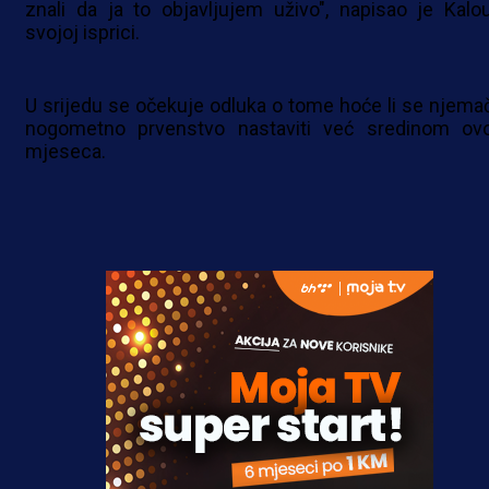
znali da ja to objavljujem uživo", napisao je Kalo
svojoj isprici.
U srijedu se očekuje odluka o tome hoće li se njema
nogometno prvenstvo nastaviti već sredinom ov
mjeseca.