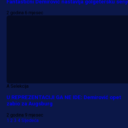
Fantastični Demirović nastavlja golgetersku serij
2 godina 6 mjesec
A Selekcija
U REPREZENTACIJI GA NE IDE: Demirović opet
zabio za Augsburg
2 godina 9 mjesec
1
2
3
4
Sljedeća