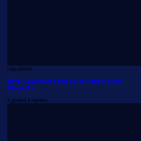
Lige petice
Bayer Leverkusen prvi put u historiji prvak
Njemačke
2 godina 3 mjesec