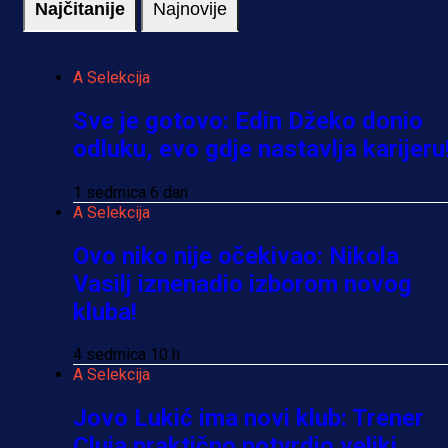
Najčitanije
Najnovije
A Selekcija
Sve je gotovo: Edin Džeko donio
odluku, evo gdje nastavlja karijeru
1 sedmica 6 dan
A Selekcija
Ovo niko nije očekivao: Nikola
Vasilj iznenadio izborom novog
kluba!
4 sedmica 10 h
A Selekcija
Jovo Lukić ima novi klub: Trener
Cluja praktično potvrdio veliki