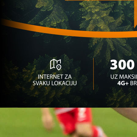
njega uspio ovo u Bundesligi!
1 sedmica 9 h
Bh. igrači
Tabaković u formi života: Postigao novi gol, sed
ove sezone
8 mjesec 2 sedmica