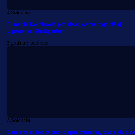
A Selekcija
Ermedin Demirović potpisao četverogodišnji
ugovor sa Stuttgartom
2 godina 3 sedmica
A Selekcija
Demirović dogovorio sjajan transfer, pada klupsk