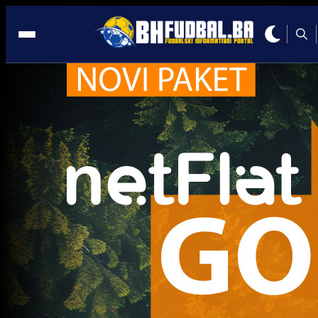
Bundesliga
A Selekcija
Džeko na pragu historije: Samo jedan fudbaler pr