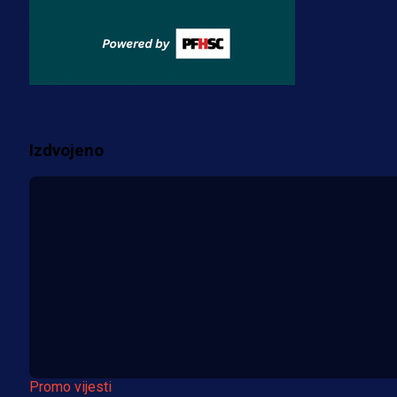
Misimović priveden: SIPA ga tereti
za pranje novca, pretresaju
prostorije FK Borac!
2 sedmica 1 dan
Više vijesti
Izdvojeno
Promo vijesti