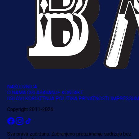
Muharemović se ozbiljno nameće 
Leedsu: Nova dobra partija bh.
reprezentativca!
11 h 31 min
NASLOVNICA
O NAMA
OGLAŠAVANJE
KONTAKT
USLOVI KORIŠTENJA
POLITIKA PRIVATNOSTI
IMPRESSU
Copyright 2011-2026
Sva prava zadržana. Zabranjeno preuzimanje sadržaja bez