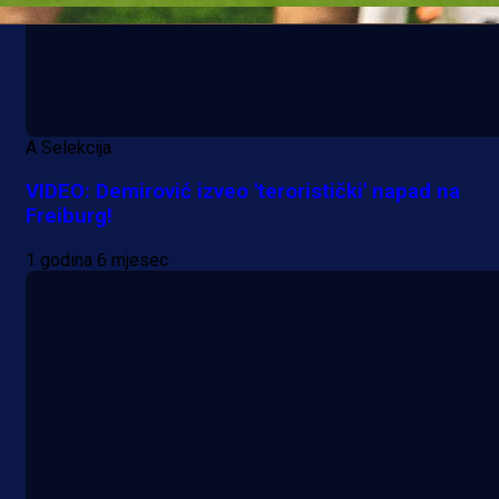
A Selekcija
VIDEO: Demirović izveo 'teroristički' napad na
Freiburg!
1 godina 6 mjesec