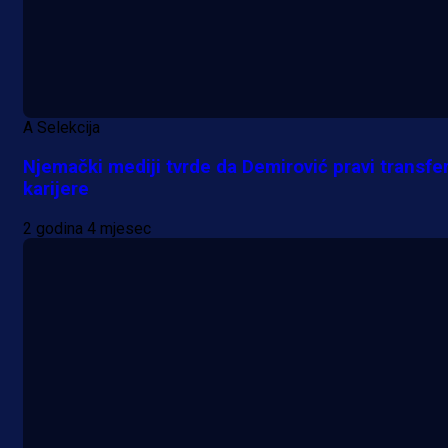
A Selekcija
Njemački mediji tvrde da Demirović pravi transfe
karijere
2 godina 4 mjesec