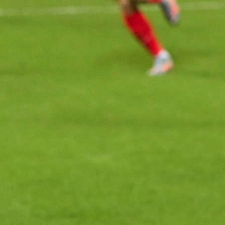
A Selekcija
Bh. reprezentativac se počastio Mercedesom od
180.000 eura
1 godina 5 mjesec