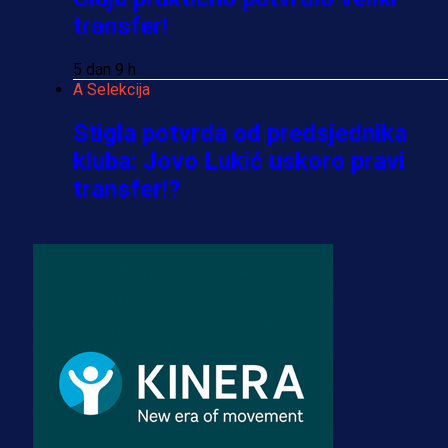
transfer!
5 dan 9 h
A Selekcija
Stigla potvrda od predsjednika
kluba: Jovo Lukić uskoro pravi
transfer!?
3 sedmica 6 dan
A Selekcija
Zmajevi dobili veliko pojačanje:
Fudbaler Olympiacosa želi obući
dres BiH!
3 sedmica 5 dan
Premijer liga BiH