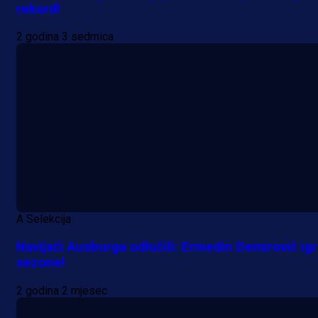
rekord!
2 godina 3 sedmica
A Selekcija
Navijači Ausburga odlučili: Ermedin Demirović ig
sezone!
2 godina 2 mjesec