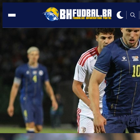
NJEMAČKA
15:59, 18.01.2025
VIDEO: Demirović izveo 'teroristički'
napad na Freiburg!
Autor:
BHFudbal.ba