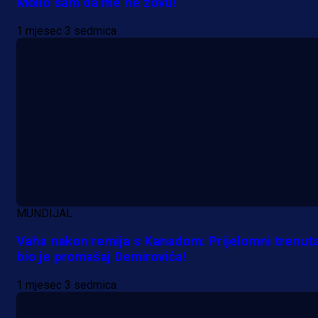
Molio sam da me ne zovu!
1 mjesec 3 sedmica
A Selekcija
MUNDIJAL
Da li je selektor zadovoljan: Evo š
Vaha nakon remija s Kanadom: Prijelomni trenut
je Barbarez rekao o transferu
bio je promašaj Demirovića!
Alajbegovića u Juventus!
1 mjesec 3 sedmica
1 dan 12 h