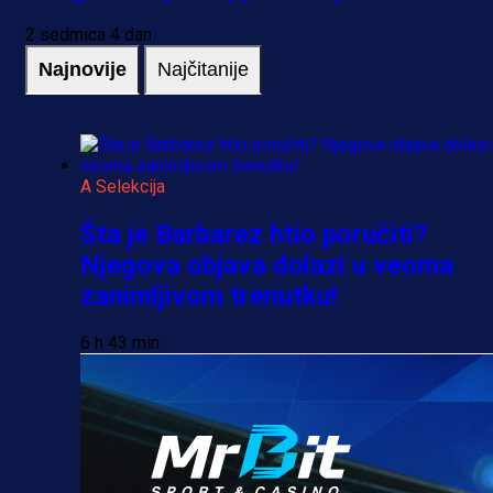
2 sedmica 4 dan
Najnovije
Najčitanije
A Selekcija
Šta je Barbarez htio poručiti?
Njegova objava dolazi u veoma
zanimljivom trenutku!
6 h 43 min