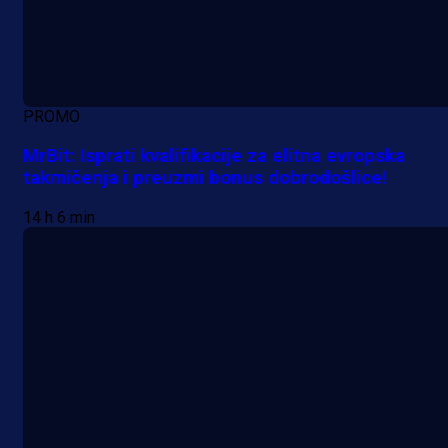
PROMO
MrBit: Isprati kvalifikacije za elitna evropska
takmičenja i preuzmi bonus dobrodošlice!
14 h 6 min