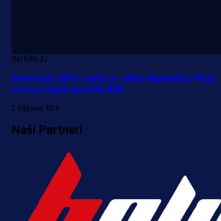
INTERVJU
Demirović otkrio zašto je odbio Njemačku: Moje
srce je uvijek govorilo BiH!
2 mjesec 10 h
Naši Partneri