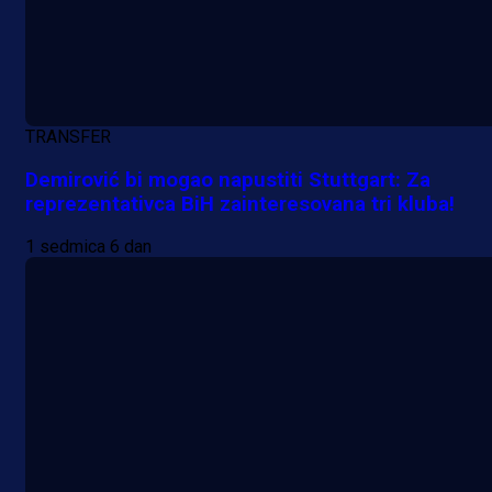
TRANSFER
Demirović bi mogao napustiti Stuttgart: Za
reprezentativca BiH zainteresovana tri kluba!
1 sedmica 6 dan
A Selekcija
Lukić seli u Bundesligu? Dva
njemačka kluba krenula po bh.
reprezentativca!