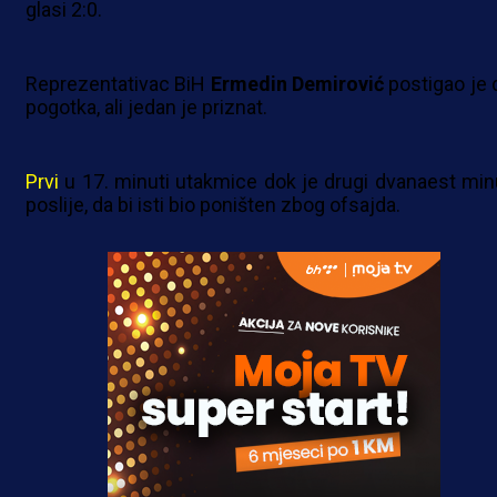
glasi 2:0.
Reprezentativac BiH
Ermedin
Demirović
postigao je 
pogotka, ali jedan je priznat.
Prvi
u 17. minuti utakmice dok je drugi dvanaest min
poslije, da bi isti bio poništen zbog ofsajda.