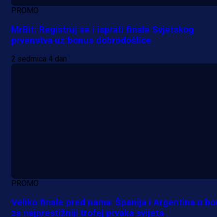
PROMO
MrBit: Registruj se i isprati finale Svjetskog
prvenstva uz bonus dobrodošlice
2 sedmica 4 dan
PROMO
Veliko finale pred nama: Španija i Argentina u bo
za najprestižniji trofej prvaka svijeta