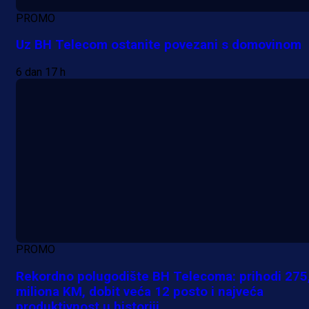
PROMO
Uz BH Telecom ostanite povezani s domovinom
6 dan 17 h
PROMO
Rekordno polugodište BH Telecoma: prihodi 275
miliona KM, dobit veća 12 posto i najveća
produktivnost u historiji