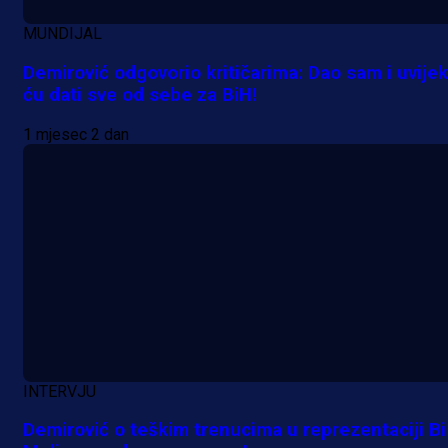
1 dan 12 h
MUNDIJAL
Demirović odgovorio kritičarima: Dao sam i uvijek
ću dati sve od sebe za BiH!
1 mjesec 2 dan
INTERVJU
Demirović o teškim trenucima u reprezentaciji Bi