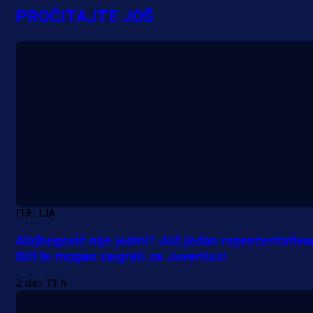
evropska takmičenja i preuzmi
PROČITAJTE JOŠ
bonus dobrodošlice!
14 h 6 min
ITALIJA
Alajbegović nije jedini? Još jedan reprezentativa
BiH bi mogao zaigrati za Juventus!
2 dan 11 h