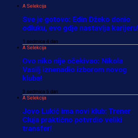
A Selekcija
Sve je gotovo: Edin Džeko donio
odluku, evo gdje nastavlja karijeru
1 sedmica 4 dan
A Selekcija
Ovo niko nije očekivao: Nikola
Vasilj iznenadio izborom novog
kluba!
3 sedmica 5 dan
A Selekcija
Jovo Lukić ima novi klub: Trener
Cluja praktično potvrdio veliki
transfer!