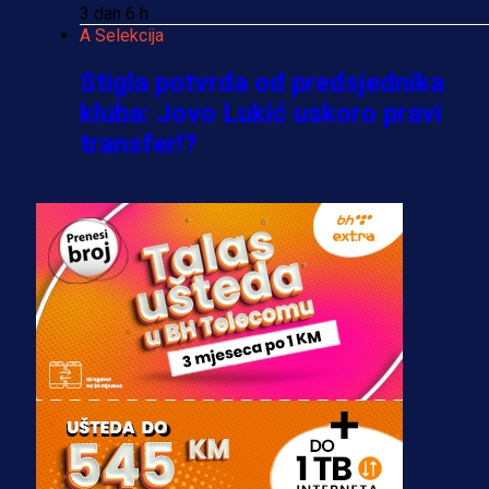
3 dan 6 h
A Selekcija
Stigla potvrda od predsjednika
kluba: Jovo Lukić uskoro pravi
transfer!?
3 sedmica 4 dan
A Selekcija
Zmajevi dobili veliko pojačanje:
Fudbaler Olympiacosa želi obući
dres BiH!
3 sedmica 3 dan
Premijer liga BiH
Misimović priveden: SIPA ga tereti
za pranje novca, pretresaju