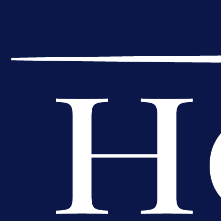
Reprezentativac BiH bi mogao
postati novo pojačanje Hajduka!
1 dan 13 h