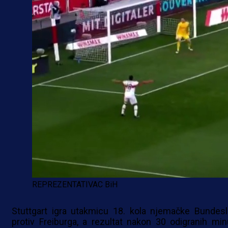
REPREZENTATIVAC BiH
Stuttgart igra utakmicu 18. kola njemačke Bundesl
protiv Freiburga, a rezultat nakon 30 odigranih min