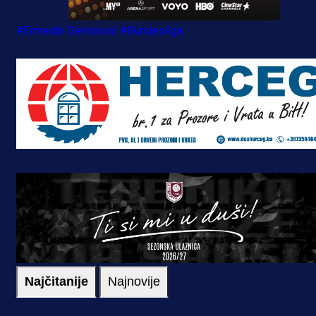
#Ermedin Demirović
#Bundesliga
Najčitanije
Najnovije