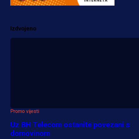
prostorije FK Borac!
1 sedmica 6 dan
Izdvojeno
Više vijesti
Promo vijesti
Uz BH Telecom ostanite povezani s
domovinom