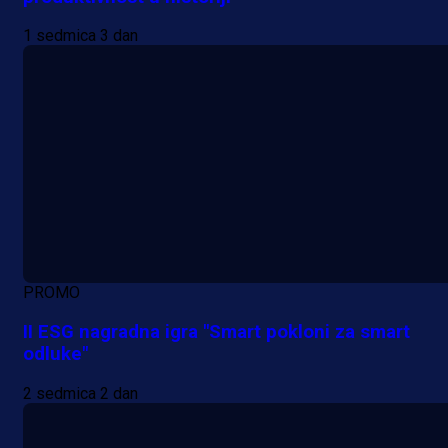
1 sedmica 3 dan
PROMO
II ESG nagradna igra "Smart pokloni za smart
odluke"
2 sedmica 2 dan