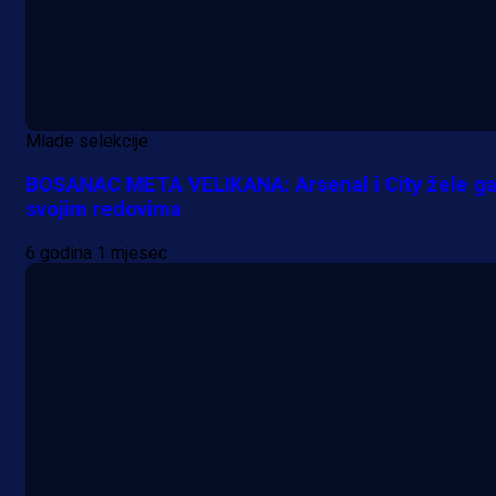
Mlade selekcije
BOSANAC META VELIKANA: Arsenal i City žele ga
svojim redovima
6 godina 1 mjesec