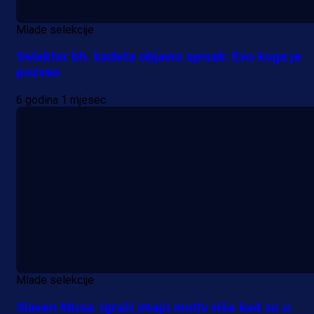
Mlade selekcije
Selektor bh. kadeta objavio spisak: Evo koga je
pozvao
6 godina 1 mjesec
Mlade selekcije
Slaven Musa: Igrači imaju motiv više kad su u