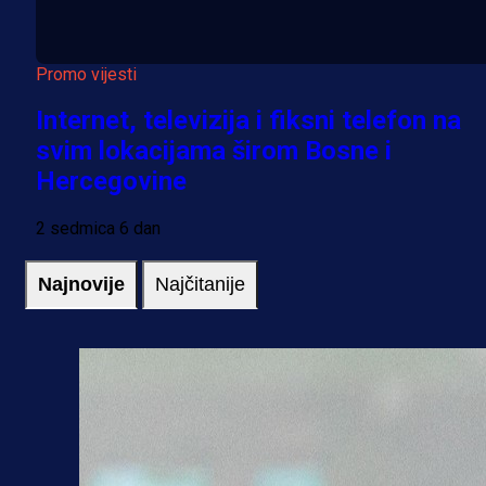
Promo vijesti
Internet, televizija i fiksni telefon na
svim lokacijama širom Bosne i
Hercegovine
2 sedmica 6 dan
Najnovije
Najčitanije