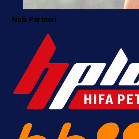
Naši Partneri
A Selekcija
Potencijalni reprezentativac BiH
pred velikim transferom: Ide kod
Demirovića u Stuttgart!
4 h 11 min