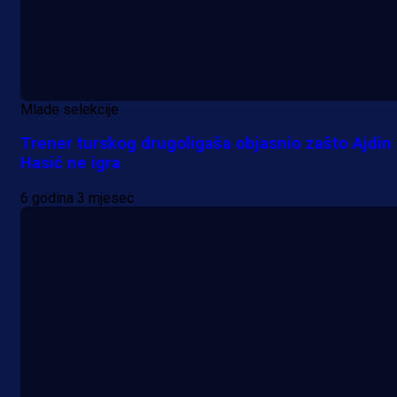
Mlade selekcije
Trener turskog drugoligaša objasnio zašto Ajdin
Hasić ne igra
6 godina 3 mjesec