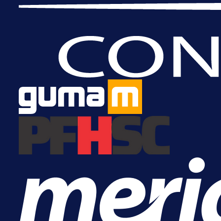
Nova sezona, stari problemi: Esmi
Bajraktarević ponovo bez minuta 
PSV-u!
6 h 9 min