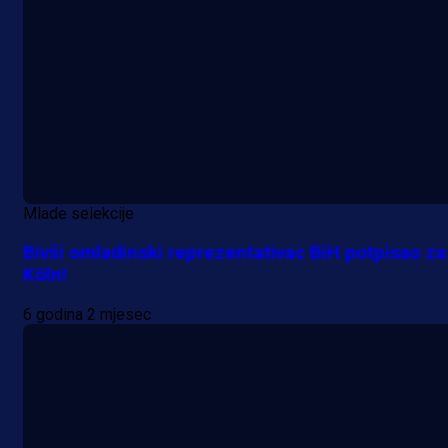
Mlade selekcije
Bivši omladinski reprezentativac BiH potpisao za
Köln!
6 godina 2 mjesec