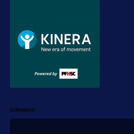
A Selekcija
Zmajevi dobili veliko pojačanje:
Fudbaler Olympiacosa želi obući
dres BiH!
3 sedmica 6 dan
Premijer liga BiH
Misimović priveden: SIPA ga tereti
za pranje novca, pretresaju
prostorije FK Borac!
2 sedmica 2 dan
Više vijesti
Izdvojeno