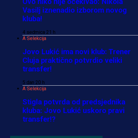
Ovo niko nije očekivao: Nikola
Vasilj iznenadio izborom novog
kluba!
4 sedmica 21 h
A Selekcija
Jovo Lukić ima novi klub: Trener
Cluja praktično potvrdio veliki
transfer!
5 dan 20 h
A Selekcija
Stigla potvrda od predsjednika
kluba: Jovo Lukić uskoro pravi
transfer!?
4 sedmica 56 min