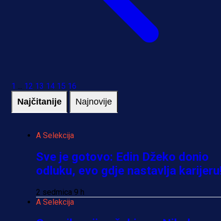
1
...
12
13
14
15
16
Najčitanije
Najnovije
A Selekcija
Sve je gotovo: Edin Džeko donio
odluku, evo gdje nastavlja karijeru
2 sedmica 9 h
A Selekcija