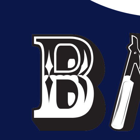
A Selekcija
Sjajna završnica bivšeg Zmaja:
Pogledajte gol Kenana Kodre prot
Real Madrida!
21 h 29 min