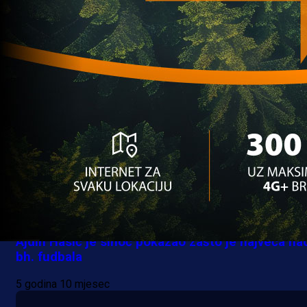
Makedonije u Osijeku
5 godina 10 mjesec
Mlade selekcije
Ajdin Hasić je sinoć pokazao zašto je najveća na
bh. fudbala
5 godina 10 mjesec