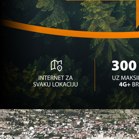
Mlade selekcije
Novi veliki bh. talenat ostaje u Njemačkoj: Arm
3 mjesec 3 sedmica