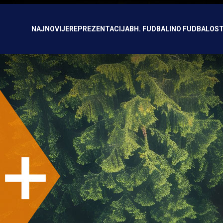
NAJNOVIJE
REPREZENTACIJA
BH. FUDBAL
INO FUDBAL
OST