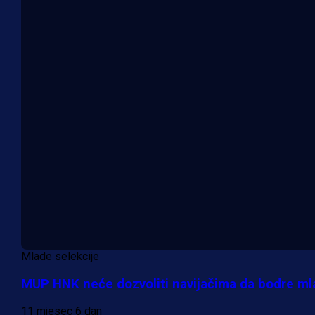
Mlade selekcije
MUP HNK neće dozvoliti navijačima da bodre mla
11 mjesec 6 dan