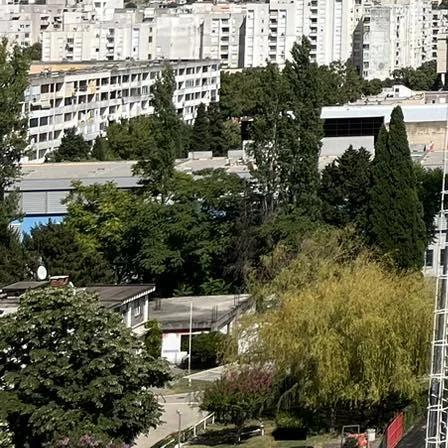
Mlade selekcije
Mladi Zmajevi se borili do kraja, ali Njemačka ipa
4 mjesec 1 sedmica