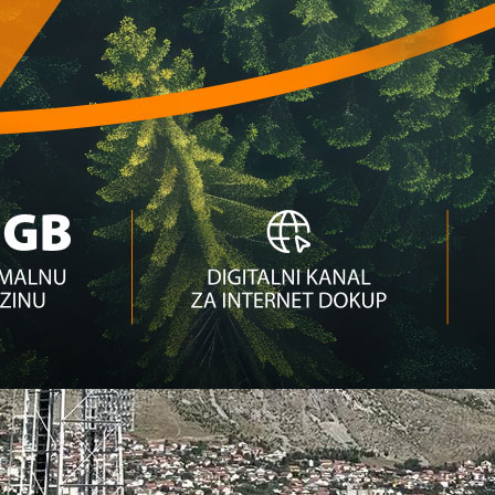
in Spahić produžio ugovor s Borussijom!