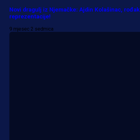
Novi dragulj iz Njemačke: Ajdin Kolašinac, rođa
reprezentacije!
9 mjesec 2 sedmica