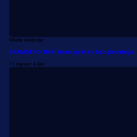
Mlade selekcije
SRAMOTNO: BiH i Izrael igrat će bez gledatelja
11 mjesec 4 dan