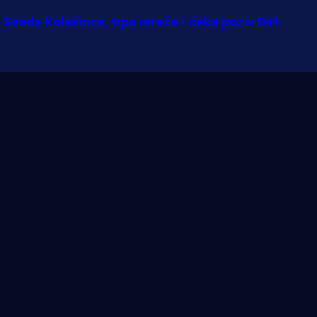
k Seada Kolašinca, trpa mreže i čeka poziv BiH