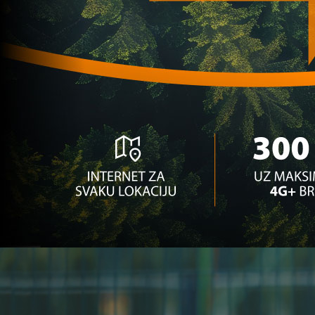
puta ste ovo čuli?
3 mjesec 3 sedmica
Zanimljivosti
Predstavljena KINERA na BHRT-u: Treninzi i
edukacije za djecu u jednoj aplikaciji!
6 mjesec 1 sedmica