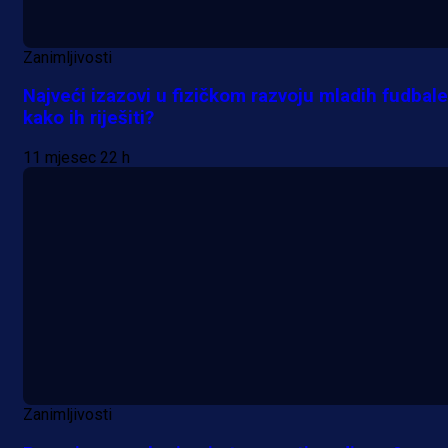
Zanimljivosti
Najveći izazovi u fizičkom razvoju mladih fudbale
kako ih riješiti?
11 mjesec 22 h
Zanimljivosti