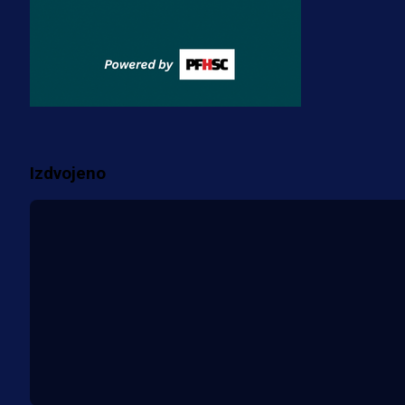
Misimović priveden: SIPA ga tereti
za pranje novca, pretresaju
prostorije FK Borac!
2 sedmica 1 dan
Više vijesti
Izdvojeno