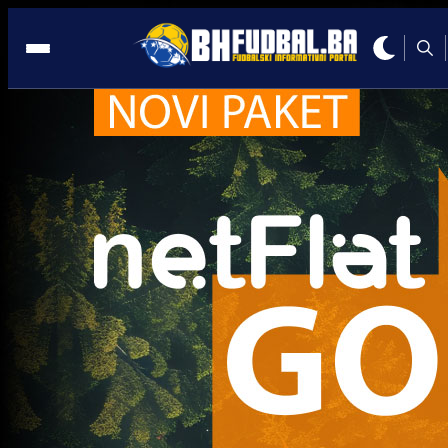
PFHSC
Ostale vijesti
Ima potencijal, ali ga ne pokazuje na terenu! Koli