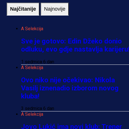
Najčitanije
Najnovije
A Selekcija
Sve je gotovo: Edin Džeko donio
odluku, evo gdje nastavlja karijeru
1 sedmica 6 dan
A Selekcija
Ovo niko nije očekivao: Nikola
Vasilj iznenadio izborom novog
kluba!
3 sedmica 6 dan
A Selekcija
Jovo Lukić ima novi klub: Trener