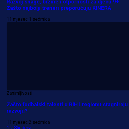
Razvoj snage, brzine i otpornosti za djecu 9+:
Zašto najbolji treneri preporučuju KINERA
11 mjesec 1 sedmica
Zanimljivosti
Zašto fudbalski talenti u BiH i regionu stagniraju
razvoju?
11 mjesec 2 sedmica
1
2
Sljedeća