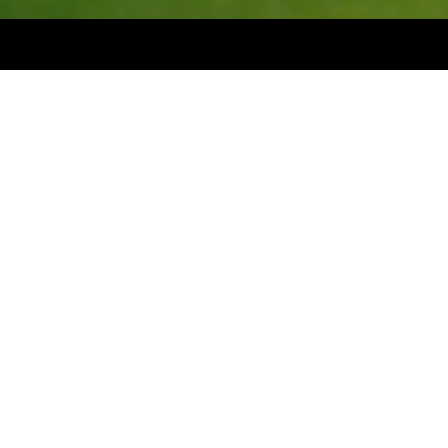
Zanimljivosti
Djeca dominiraju sa 11, nestaju sa 14! Evo zašto..
7 mjesec 1 sedmica