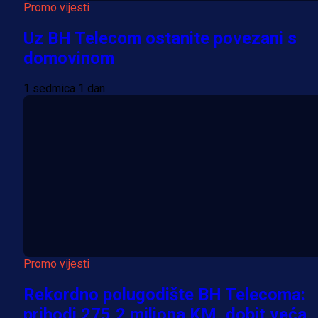
Promo vijesti
Uz BH Telecom ostanite povezani s
domovinom
1 sedmica 1 dan
Promo vijesti
Rekordno polugodište BH Telecoma:
prihodi 275,2 miliona KM, dobit veća