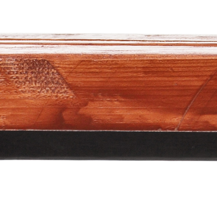
Zanimljivosti
Roditelji ovo često propuštaju: Zašto je SNAGA
najbolji poklon mladom fudbaleru
7 mjesec 2 sedmica
Zanimljivosti
SEZONA JE GOTOVA. ZNATE LI NA ČEMU VAŠE
DIJETE TREBA RADITI?