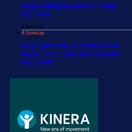
Cluja praktično potvrdio veliki
transfer!
4 dan 21 h
A Selekcija
Stigla potvrda od predsjednika
kluba: Jovo Lukić uskoro pravi
transfer!?
3 sedmica 6 dan
A Selekcija
Zmajevi dobili veliko pojačanje:
Fudbaler Olympiacosa želi obući
dres BiH!
3 sedmica 5 dan
Premijer liga BiH