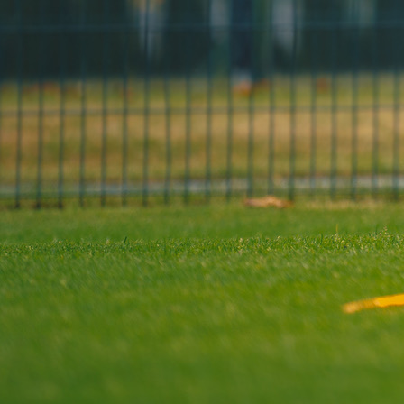
Ostale vijesti
Vaše dijete trenira godinama, ali da li ZAISTA
napreduje?
6 mjesec 2 sedmica