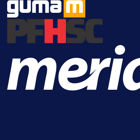
Premijer liga BiH
Grbavica se prisjetila Izeta Nanića
Manijaci razvili posebnu parolu!
21 h 43 min