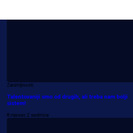
8 mjesec 2 dan
Zanimljivosti
Talentovaniji smo od drugih, ali treba nam bolji
sistem!
8 mjesec 2 sedmica