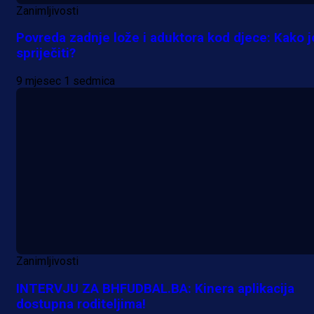
Zanimljivosti
Povreda zadnje lože i aduktora kod djece: Kako j
spriječiti?
9 mjesec 1 sedmica
Zanimljivosti
INTERVJU ZA BHFUDBAL.BA: Kinera aplikacija
dostupna roditeljima!