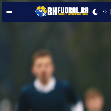
PFHSC
10:13, 31.08.2025
Razvoj snage, brzine i otpornosti za
djecu 9+: Zašto najbolji treneri
preporučuju KINERA