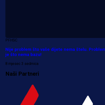
Lukić seli u Bundesligu? Dva
njemačka kluba krenula po bh.
reprezentativca!
2 dan 3 h
Više vijesti
PFHSC
Nije problem što vaše dijete nema štelu. Proble
je što nema bazu!
8 mjesec 3 sedmica
Naši Partneri