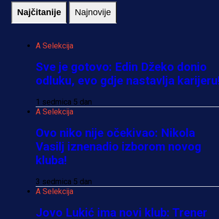
Najčitanije
Najnovije
A Selekcija
Sve je gotovo: Edin Džeko donio
odluku, evo gdje nastavlja karijeru
1 sedmica 5 dan
A Selekcija
Ovo niko nije očekivao: Nikola
Vasilj iznenadio izborom novog
kluba!
3 sedmica 5 dan
A Selekcija
Jovo Lukić ima novi klub: Trener