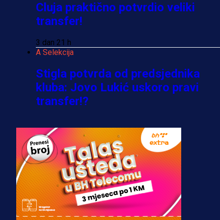
Cluja praktično potvrdio veliki
transfer!
3 dan 21 h
A Selekcija
Stigla potvrda od predsjednika
kluba: Jovo Lukić uskoro pravi
transfer!?
3 sedmica 5 dan
A Selekcija
Zmajevi dobili veliko pojačanje:
Fudbaler Olympiacosa želi obući
dres BiH!
3 sedmica 4 dan
Premijer liga BiH