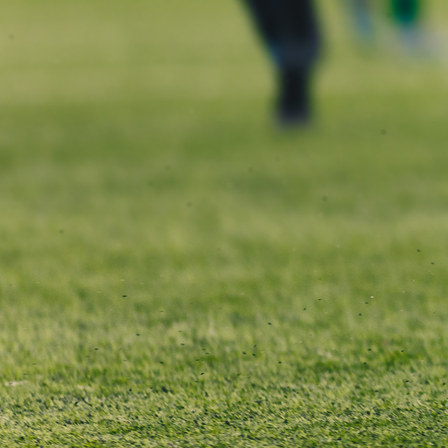
KINERA APLIKACIJA
Saznajte kako djeca uzrasta 9+ godina mogu razv
snagu, brzinu i otpornost bez rizika od povreda.
KINERA aplikacija
pruža strukturiran online prog
treninga za djecu sportiste, ali i za djecu koja se ne 
uvijek) ne bave sportom.
Šta nedostaje mladim sportistima u BiH?
Roditelji i treneri često ističu talenat, tehniku i osjeća