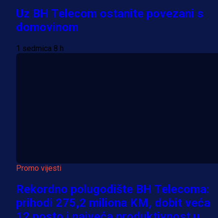
Uz BH Telecom ostanite povezani s
domovinom
1 sedmica 8 h
Promo vijesti
Rekordno polugodište BH Telecoma:
prihodi 275,2 miliona KM, dobit veća
12 posto i najveća produktivnost u