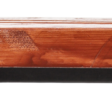
sportista
U fudbalu i drugim sportovima, talenti se prepoznaju
brzini reakcije, promjeni pravca i eksplozivnosti
uzrastu 9+, nervni sistem djece je u fazi kada najbrže 
nove obrasce. Ako se propusti ovaj period, kasnije
mnogo teže razviti iste sposobnosti.
Upravo zbog toga važno je krenuti sa treningom snag
vrijeme.
Otpornost: Najvažnija, a često zanemarena
Djeca koja rano počnu igrati ozbiljne utakmice izlož
su velikim opterećenjima. Bez pravilne pripre
posljedice su:
-ponavljajuće povrede(stalno& nešto negdje boli),