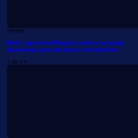
PROMO
MrBit: Isprati kvalifikacije za elitna evropska
takmičenja i preuzmi bonus dobrodošlice!
1 dan 5 h