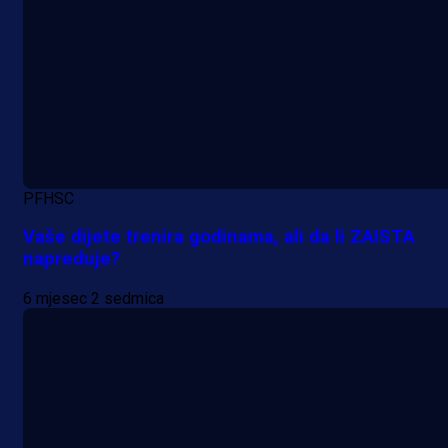
PFHSC
Vaše dijete trenira godinama, ali da li ZAISTA
napreduje?
6 mjesec 2 sedmica