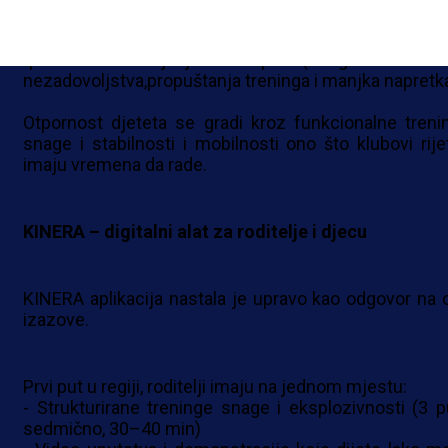
-bolovi u leđima i koljenima(povremeno se odsustv
sa terena i po nekoliko dana/sedmica),
-prerano odustajanje od sporta(zbog akumulira
nezadovoljstva,propuštanja treninga i manjka napretka
Otpornost djeteta se gradi kroz funkcionalne treni
snage i stabilnosti i mobilnosti ono što klubovi rije
imaju vremena da rade.
KINERA – digitalni alat za roditelje i djecu
KINERA aplikacija nastala je upravo kao odgovor na 
izazove.
Prvi put u regiji, roditelji imaju na jednom mjestu:
- Strukturirane treninge snage i eksplozivnosti (3 p
sedmično, 30–40 min)