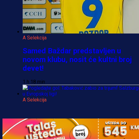
A Selekcija
Samed Baždar predstavljen u
novom klubu, nosit će kultni broj
devet!
1 h 18 min
A Selekcija
Pogledajte gol: Tabaković zabio z
trijumf Salzburga u Evropskoj ligi!
5 h 5 min