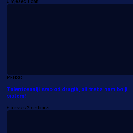
8 mjesec 1 dan
PFHSC
Talentovaniji smo od drugih, ali treba nam bolji
sistem!
8 mjesec 2 sedmica
A Selekcija