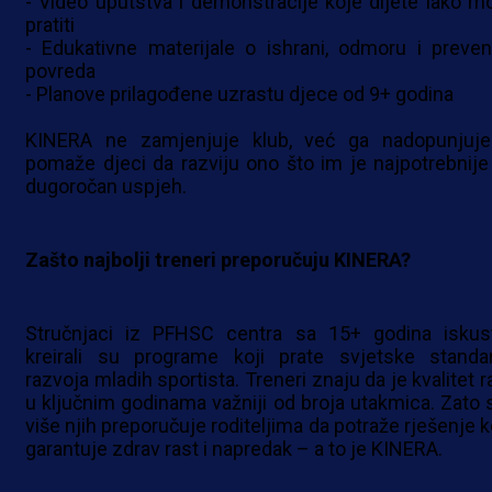
- Video uputstva i demonstracije koje dijete lako m
pratiti
- Edukativne materijale o ishrani, odmoru i prevenc
povreda
- Planove prilagođene uzrastu djece od 9+ godina
KINERA ne zamjenjuje klub, već ga nadopunjuj
pomaže djeci da razviju ono što im je najpotrebnije
dugoročan uspjeh.
Zašto najbolji treneri preporučuju KINERA?
Stručnjaci iz PFHSC centra sa 15+ godina iskus
kreirali su programe koji prate svjetske standa
razvoja mladih sportista. Treneri znaju da je kvalitet 
u ključnim godinama važniji od broja utakmica. Zato 
više njih preporučuje roditeljima da potraže rješenje k
garantuje zdrav rast i napredak – a to je KINERA.