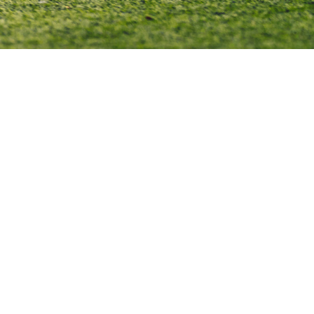
igru kod djece. Međutim, upravo u uzrastu od 9 do
godina – tzv. „zlatnom periodu razvoja“ – djeca najv
zaostaju u onome što je presudno za dugoročan uspj
snaga, brzina i otpornost. Bez ovih temelja, talenat b
stagnira, povrede postaju sve češće
Zašto je snaga osnova svega?
- Djeca koja razviju osnovnu snagu brže uče i bo
savladavaju tehniku.
- Stabilnost i kontrola tijela u pokretu smanjuju rizik
povreda.
- Snaga je temelj za brzinu i eksplozivnost – a bez t
nema napretka na terenu. Najbolji treneri znaju: dij
koje ne razvije snagu na vrijeme, kasnije teško sust
vršnjake.
Brzina i eksplozivnost: Tajno oružje uspješ