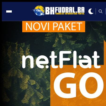
My TV
Zanimljivosti
Spektakl u Sarajevu: MYTV CUP okupio velikane 