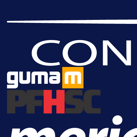
A Selekcija
Samed Baždar predstavljen u
novom klubu, nosit će kultni broj
devet!
13 h 13 min
A Selekcija
Pogledajte gol: Tabaković zabio z
trijumf Salzburga u Evropskoj ligi!