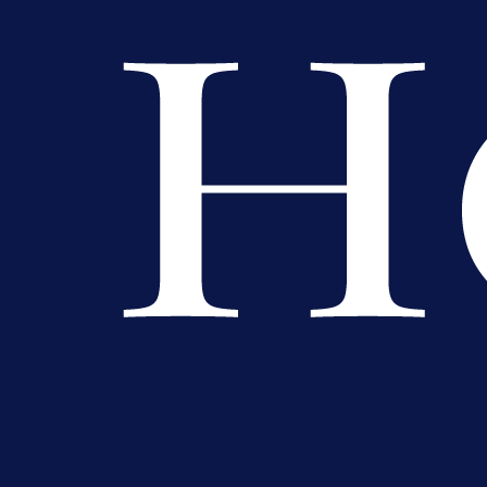
Premijer liga BiH
Grbavica se prisjetila Izeta Nanića
Manijaci razvili posebnu parolu!
10 h 3 min