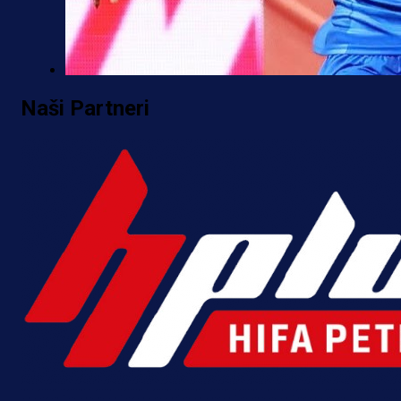
Premijer liga BiH
Naši Partneri
Željo uprkos svim problemima
krenuo pobjedom: Plavi slavili na
Grbavici!
9 h 15 min