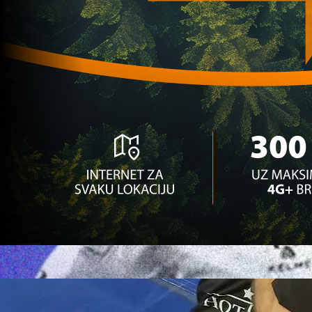
i regionalnog fudbala!
2 mjesec 2 sedmica
Zanimljivosti
Legende bh. i regionalnog fudbala stižu u Saraje
MYTV organizuje spektakl MYTV CUP!
2 mjesec 3 sedmica