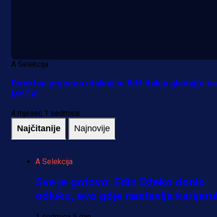
A Selekcija
Direktan prijenos utakmice BiH-Italija gledajte na
MYTV!
4 mjesec 1 sedmica
Najčitanije
Najnovije
A Selekcija
Sve je gotovo: Edin Džeko donio
odluku, evo gdje nastavlja karijeru
1 sedmica 5 dan