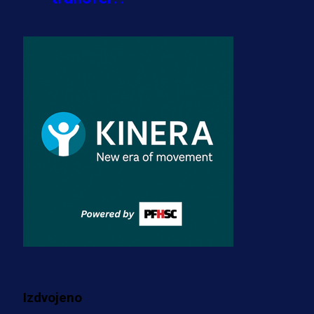
3 sedmica 5 dan
A Selekcija
Zmajevi dobili veliko pojačanje:
Fudbaler Olympiacosa želi obući
dres BiH!
3 sedmica 4 dan
Premijer liga BiH
Misimović priveden: SIPA ga tereti
za pranje novca, pretresaju
prostorije FK Borac!
2 sedmica 19 h
Više vijesti
Izdvojeno