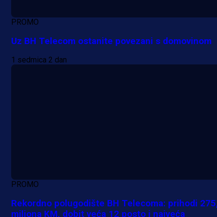
PROMO
Uz BH Telecom ostanite povezani s domovinom
1 sedmica 2 dan
PROMO
Rekordno polugodište BH Telecoma: prihodi 275
miliona KM, dobit veća 12 posto i najveća