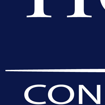
A Selekcija
Sjajna završnica bivšeg Zmaja:
Pogledajte gol Kenana Kodre prot
Real Madrida!
20 h 34 min