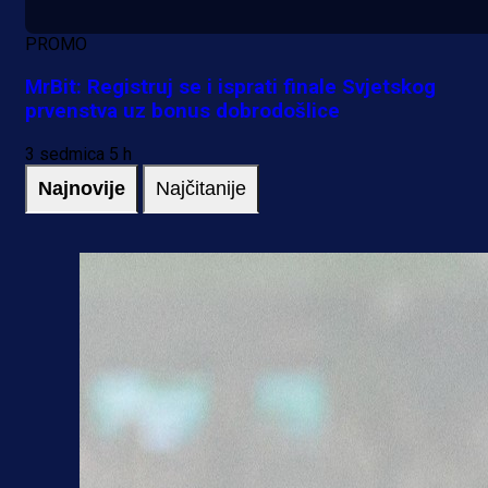
PROMO
MrBit: Registruj se i isprati finale Svjetskog
prvenstva uz bonus dobrodošlice
3 sedmica 5 h
Najnovije
Najčitanije