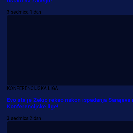
ostalo na začelju!
3 sedmica 1 dan
KONFERENCIJSKA LIGA
Evo šta je Zekić rekao nakon ispadanja Sarajeva 
Konferencijske lige!
3 sedmica 2 dan