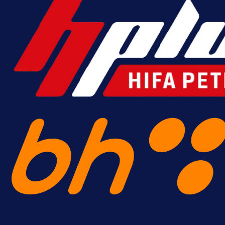
Premijer liga BiH
Bez pobjednika u Mostaru:
Sarajevo kiksalo na startu
prvenstva!
18 h 34 min