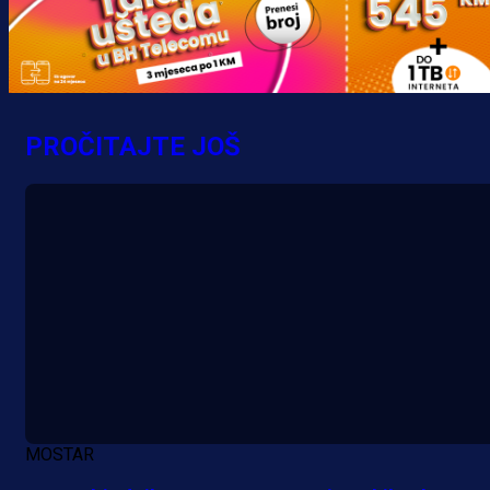
PROČITAJTE JOŠ
A Selekcija
Potencijalni reprezentativac BiH
pred velikim transferom: Ide kod
Demirovića u Stuttgart!
3 h 17 min
MOSTAR