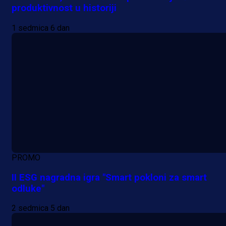
produktivnost u historiji
1 sedmica 6 dan
PROMO
II ESG nagradna igra "Smart pokloni za smart
odluke"
2 sedmica 5 dan