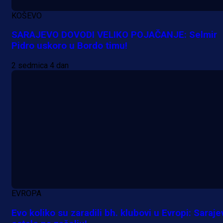
KOŠEVO
SARAJEVO DOVODI VELIKO POJAČANJE: Selmir
Pidro uskoro u Bordo timu!
2 sedmica 4 dan
EVROPA
Evo koliko su zaradili bh. klubovi u Evropi: Saraje