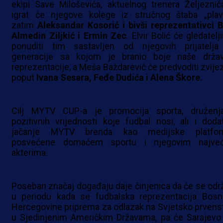
ekipi Save Miloševića, aktuelnog trenera Željezniča
igrat će njegove kolege iz stručnog štaba „plavi
zatim
Aleksandar Kosorić i bivši reprezentativci B
Almedin Ziljkić i Ermin Zec
. Elvir Bolić će gledatel
ponuditi tim sastavljen od njegovih prijatelja
generacije sa kojom je branio boje naše drža
reprezentacije, a Meša Baždarević će predvoditi zvije
poput
Ivana Sesara, Feđe Dudića i Alena Škore.
Cilj MYTV CUP-a je promocija sporta, druženj
pozitivnih vrijednosti koje fudbal nosi, ali i doda
jačanje MYTV brenda kao medijske platfo
posvećene domaćem sportu i njegovim najve
akterima.
Poseban značaj događaju daje činjenica da će se održ
u periodu kada se fudbalska reprezentacija Bosn
Hercegovine priprema za odlazak na Svjetsko prvens
u Sjedinjenim Američkim Državama, pa će Sarajevo 