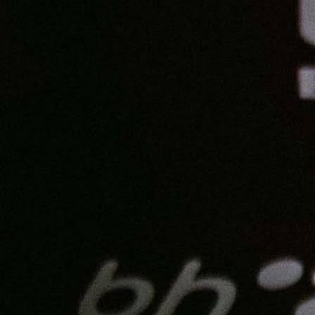
MYTV
Sarajevo će 19. maja biti domaćin poseb
fudbalskog događaja – MYTV CUP-a, revijal
turnira koji okuplja legende bh. i regionalnog fudb