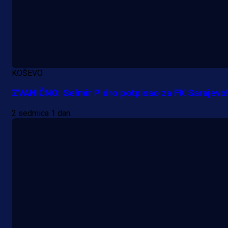
PSV-u!
5 h 14 min
KOŠEVO
ZVANIČNO: Selmir Pidro potpisao za FK Sarajevo
2 sedmica 1 dan