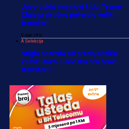
Jovo Lukić ima novi klub: Trener
Cluja praktično potvrdio veliki
transfer!
5 dan 19 h
A Selekcija
Stigla potvrda od predsjednika
kluba: Jovo Lukić uskoro pravi
transfer!?
4 sedmica 2 min
A Selekcija
Zmajevi dobili veliko pojačanje:
Fudbaler Olympiacosa želi obući
dres BiH!
3 sedmica 5 dan