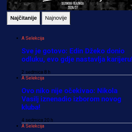
Najčitanije
Najnovije
A Selekcija
Sve je gotovo: Edin Džeko donio
odluku, evo gdje nastavlja karijeru
2 sedmica 8 h
A Selekcija
Ovo niko nije očekivao: Nikola
Vasilj iznenadio izborom novog
kluba!
4 sedmica 20 h
A Selekcija