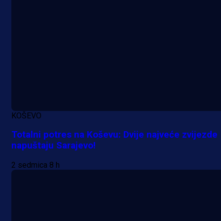
KOŠEVO
Totalni potres na Koševu: Dvije najveće zvijezde
napuštaju Sarajevo!
2 sedmica 8 h
A Selekcija
Nova sezona, stari problemi: Esmi
Bajraktarević ponovo bez minuta 