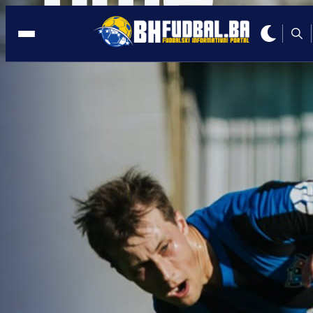
SARAJEVO
18:57, 11.05.2026
Legende bh. i regionalnog fudbala stižu
Sarajevo: MYTV organizuje spektakl
MYTV CUP!