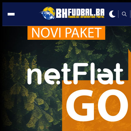
Sarajevo
Premijer liga BiH
Adem Ljajić napušta FK Sarajevo: Poznato i gdje