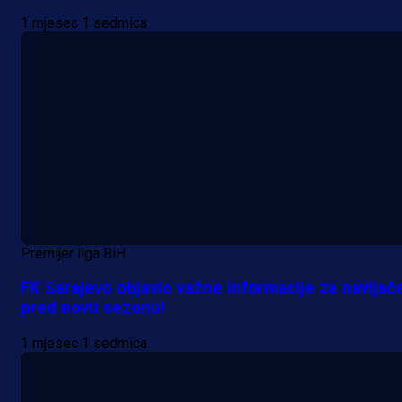
1 mjesec 1 sedmica
Premijer liga BiH
FK Sarajevo objavio važne informacije za navijač
pred novu sezonu!
1 mjesec 1 sedmica