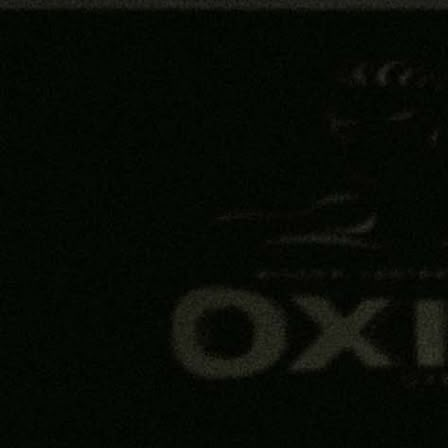
Premijer liga BiH
ZVANIČNO: Selmir Pidro potpisao za FK Sarajevo
1 sedmica 4 dan