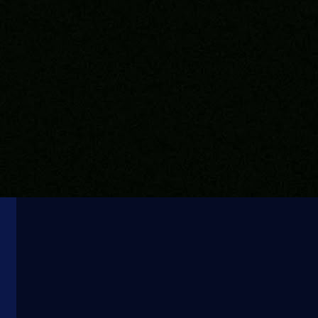
Konf Liga
Sarajevo izbjeglo evropski kiks: Barišić pogodio 
posljednjem napadu!
3 sedmica 6 dan