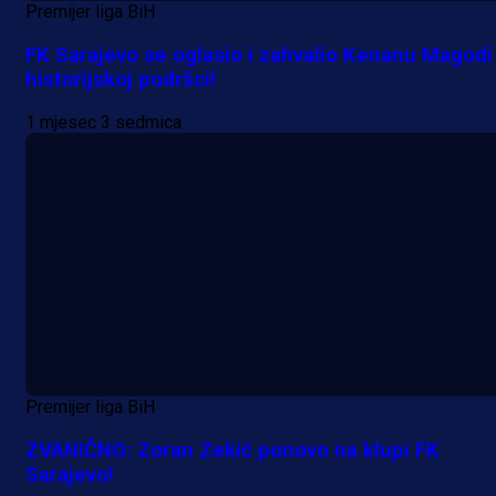
Premijer liga BiH
FK Sarajevo se oglasio i zahvalio Kenanu Magodi
historijskoj podršci!
1 mjesec 3 sedmica
Premijer liga BiH
ZVANIČNO: Zoran Zekić ponovo na klupi FK
Sarajevo!