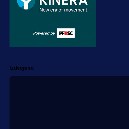
3 sedmica 3 dan
A Selekcija
Zmajevi dobili veliko pojačanje:
Fudbaler Olympiacosa želi obući
dres BiH!
3 sedmica 2 dan
Više vijesti
Izdvojeno