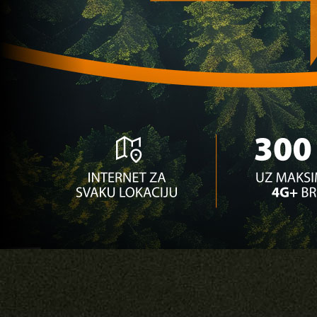
nastaviti karijeru!?
1 sedmica 1 dan
Premijer liga BiH
Totalni potres na Koševu: Dvije najveće zvijezde
napuštaju Sarajevo!
1 sedmica 4 dan