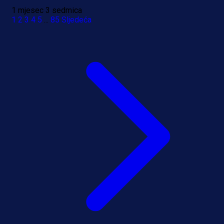
1 mjesec 3 sedmica
1
2
3
4
5
...
85
Sljedeća