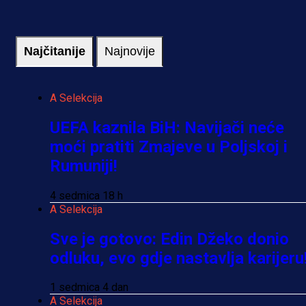
Najčitanije
Najnovije
A Selekcija
UEFA kaznila BiH: Navijači neće
moći pratiti Zmajeve u Poljskoj i
Rumuniji!
4 sedmica 18 h
A Selekcija
Sve je gotovo: Edin Džeko donio
odluku, evo gdje nastavlja karijeru
1 sedmica 4 dan
A Selekcija