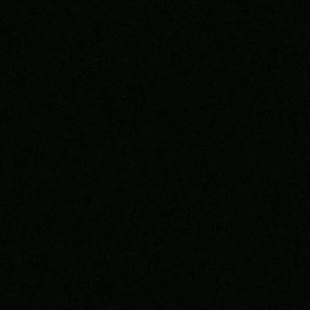
Konf Liga
FK Sarajevo organizuje javno gledanje revanša
protiv Inter Turkua!
3 sedmica 18 h