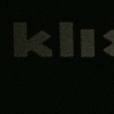
Premijer liga BiH
SARAJEVO DOVODI VELIKO POJAČANJE: Selmir
Pidro uskoro u Bordo timu!
2 sedmica 18 h