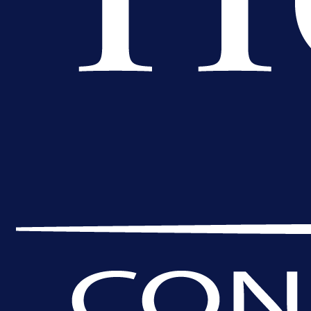
A Selekcija
Da li je selektor zadovoljan: Evo š