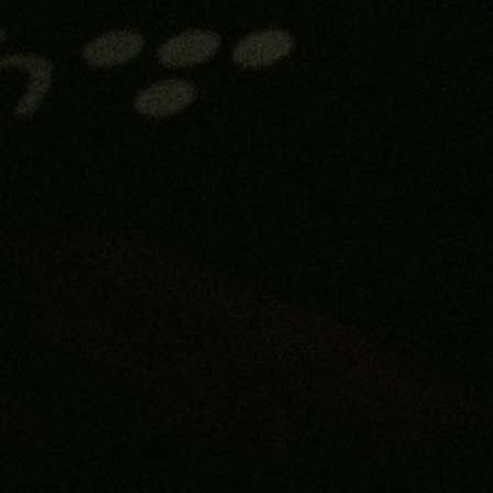
Konf Liga
Evo koliko su zaradili bh. klubovi u Evropi: Saraje
ostalo na začelju!
2 sedmica 5 dan
Konf Liga
Evo šta je Zekić rekao nakon ispadanja Sarajeva 
Konferencijske lige!