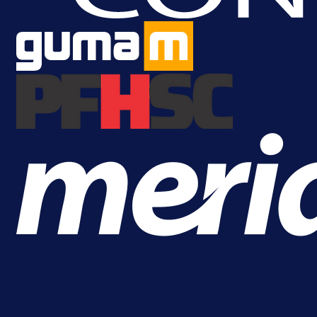
je Barbarez rekao o transferu
Alajbegovića u Juventus!
18 h 41 min