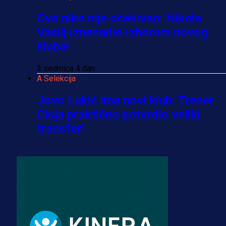
Ovo niko nije očekivao: Nikola
Vasilj iznenadio izborom novog
kluba!
3 sedmica 4 dan
A Selekcija
Jovo Lukić ima novi klub: Trener
Cluja praktično potvrdio veliki
transfer!
2 dan 12 h
A Selekcija
Stigla potvrda od predsjednika
kluba: Jovo Lukić uskoro pravi
transfer!?