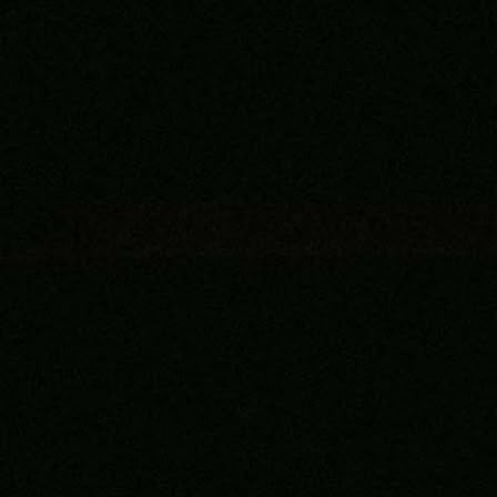
2 sedmica 5 dan
Konf Liga
Sarajevo pokradeno u Finskoj: Bordo tim ispao
golom nakon očiglednog prekršaja!
2 sedmica 6 dan