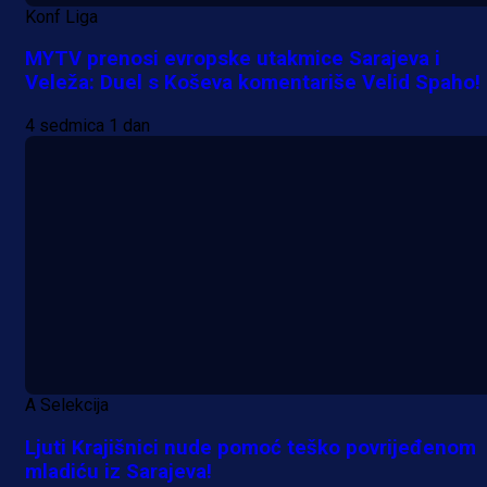
Konf Liga
MYTV prenosi evropske utakmice Sarajeva i
Veleža: Duel s Koševa komentariše Velid Spaho!
4 sedmica 1 dan
A Selekcija
Ljuti Krajišnici nude pomoć teško povrijeđenom
mladiću iz Sarajeva!