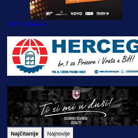
#MYTV
#Sarajevo
Najčitanije
Najnovije