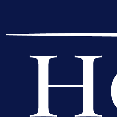
A Selekcija
Reprezentativac BiH bi mogao
postati novo pojačanje Hajduka!
1 dan 9 h