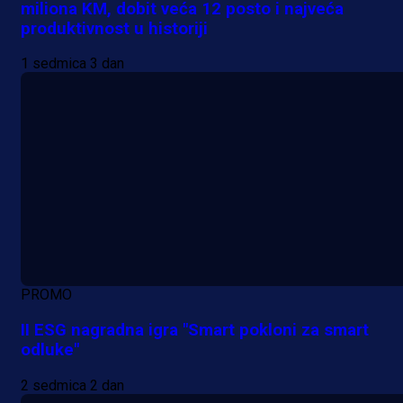
miliona KM, dobit veća 12 posto i najveća
produktivnost u historiji
1 sedmica 3 dan
PROMO
II ESG nagradna igra "Smart pokloni za smart
odluke"
2 sedmica 2 dan