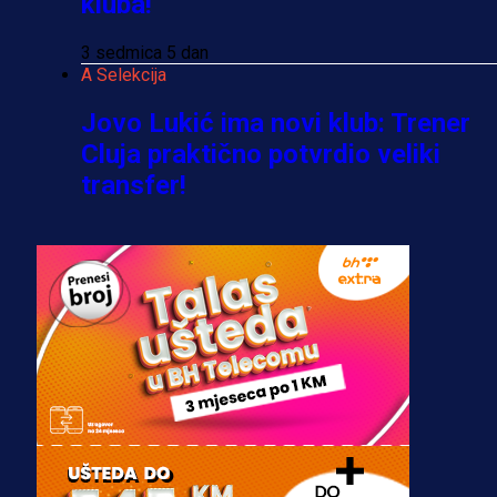
kluba!
3 sedmica 5 dan
A Selekcija
Jovo Lukić ima novi klub: Trener
Cluja praktično potvrdio veliki
transfer!
3 dan 3 h
A Selekcija
Stigla potvrda od predsjednika
kluba: Jovo Lukić uskoro pravi
transfer!?
3 sedmica 4 dan
A Selekcija
Zmajevi dobili veliko pojačanje: