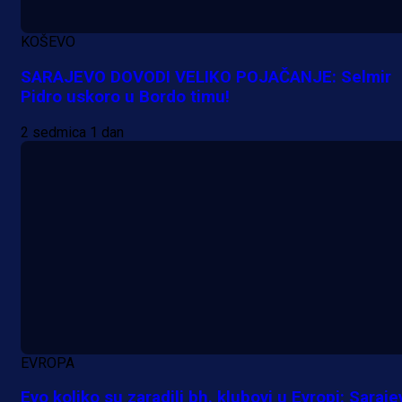
reprezentativca!
KOŠEVO
1 dan 9 h
SARAJEVO DOVODI VELIKO POJAČANJE: Selmir
Pidro uskoro u Bordo timu!
2 sedmica 1 dan
EVROPA
Evo koliko su zaradili bh. klubovi u Evropi: Saraje