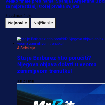
Veliko finale pred nama: Španija i Argentina u bo
za najprestižniji trofej prvaka svijeta
2 sedmica 4 dan
Najnovije
Najčitanije
A Selekcija
Šta je Barbarez htio poručiti?
Njegova objava dolazi u veoma
zanimljivom trenutku!
3 h 21 min