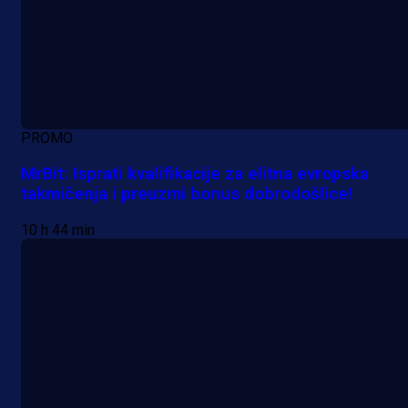
PROMO
MrBit: Isprati kvalifikacije za elitna evropska
takmičenja i preuzmi bonus dobrodošlice!
10 h 44 min