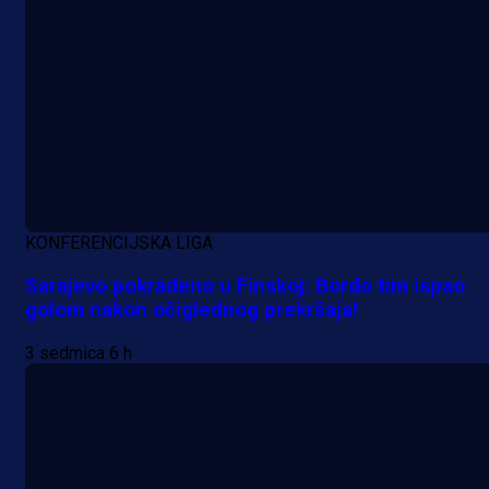
1 dan 9 h
KONFERENCIJSKA LIGA
Sarajevo pokradeno u Finskoj: Bordo tim ispao
golom nakon očiglednog prekršaja!
3 sedmica 6 h