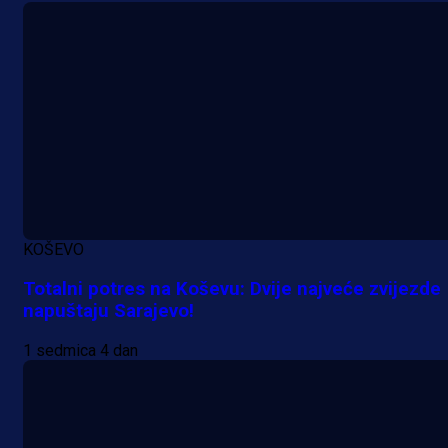
KOŠEVO
Totalni potres na Koševu: Dvije najveće zvijezde
napuštaju Sarajevo!
1 sedmica 4 dan