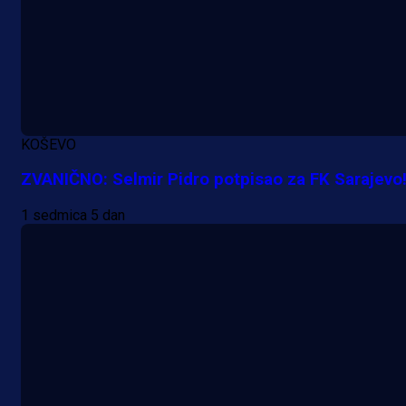
KOŠEVO
ZVANIČNO: Selmir Pidro potpisao za FK Sarajevo
1 sedmica 5 dan
A Selekcija
Lukić seli u Bundesligu? Dva
njemačka kluba krenula po bh.