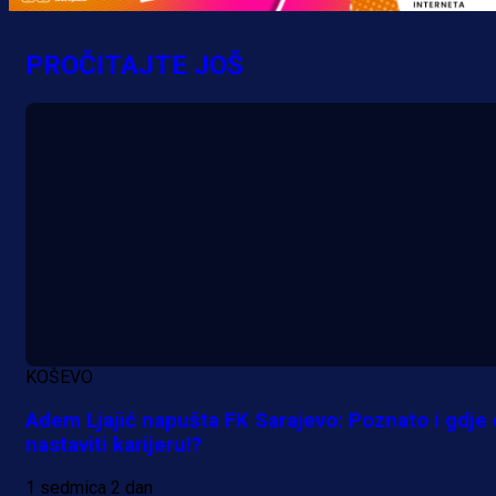
MrBit: Isprati kvalifikacije za elitn
evropska takmičenja i preuzmi
PROČITAJTE JOŠ
bonus dobrodošlice!
10 h 44 min
KOŠEVO
Adem Ljajić napušta FK Sarajevo: Poznato i gdje
nastaviti karijeru!?
1 sedmica 2 dan