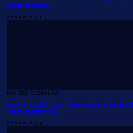
ostalo na začelju!
2 sedmica 6 dan
KONFERENCIJSKA LIGA
A Selekcija
Evo šta je Zekić rekao nakon ispadanja Sarajeva 
Da li je selektor zadovoljan: Evo š
Konferencijske lige!
je Barbarez rekao o transferu
2 sedmica 6 dan
Alajbegovića u Juventus!