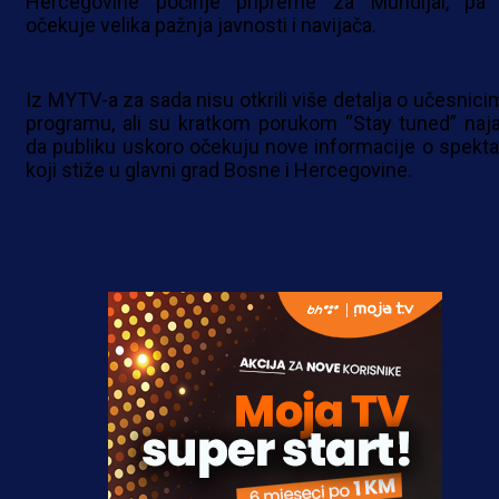
Hercegovine počinje pripreme za Mundijal, pa
očekuje velika pažnja javnosti i navijača.
Iz MYTV-a za sada nisu otkrili više detalja o učesnicim
programu, ali su kratkom porukom “Stay tuned” najav
da publiku uskoro očekuju nove informacije o spekta
koji stiže u glavni grad Bosne i Hercegovine.