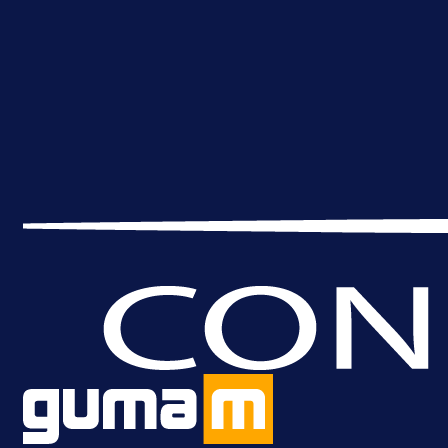
A Selekcija
Brat Kerima Alajbegovića pozvan 
reprezentaciju Njemačke!
1 dan 9 h