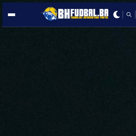
SARAJEVO
17:44, 07.05.2026
Fudbalske legende stižu u Sarajevo:
MYTV najavio veliki spektakl!
Autor:
Redakcija