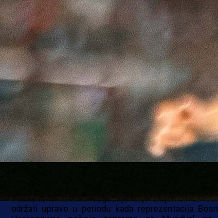
Sarajevo će uskoro biti domaćin poseb
fudbalskog događaja jer MYTV organizuje “M
CUP”, revijalni susret koji će okupiti velika imen
legende fudbala iz cijele regije.
Organizatori najavljuju pravi spektakl i atmosf
ispunjenu emocijama, druženjem i ljubavlju pr
fudbalu, a događaj dolazi u trenutku kada cijela Bosn
Hercegovina s velikim uzbuđenjem prati reprezentac
pred nastup na Svjetskom prvenstvu.
“Fudbalski velikani iz cijele regije dolaze u Sarajevo
poseban revijalni susret koji okuplja legende i vel
prijatelje fudbala”, poručili su iz MYTV-a.
Posebnu simboliku događaju daje činjenica da će
održati upravo u periodu kada reprezentacija Bosn