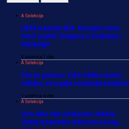
A Selekcija
UEFA kaznila BiH: Navijači neće
moći pratiti Zmajeve u Poljskoj i
Rumuniji!
4 sedmica 1 dan
A Selekcija
Sve je gotovo: Edin Džeko donio
odluku, evo gdje nastavlja karijeru
1 sedmica 4 dan
A Selekcija
Ovo niko nije očekivao: Nikola
Vasilj iznenadio izborom novog