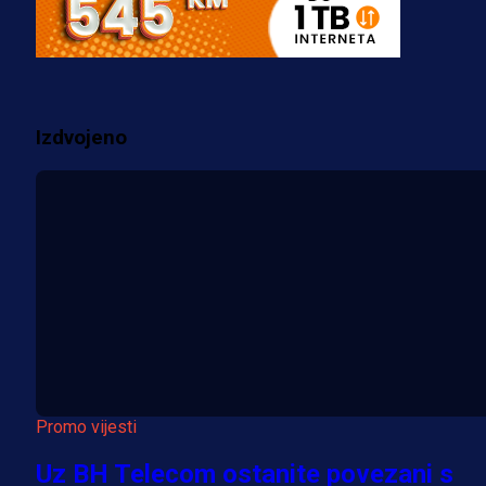
Fudbaler Olympiacosa želi obući
dres BiH!
3 sedmica 3 dan
Izdvojeno
Više vijesti
Promo vijesti
Uz BH Telecom ostanite povezani s