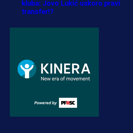
kluba: Jovo Lukić uskoro pravi
transfer!?
3 sedmica 4 dan
A Selekcija
Zmajevi dobili veliko pojačanje:
Fudbaler Olympiacosa želi obući
dres BiH!
3 sedmica 3 dan
Premijer liga BiH
Misimović priveden: SIPA ga tereti
za pranje novca, pretresaju
prostorije FK Borac!
1 sedmica 6 dan
Više vijesti