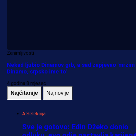
Zanimljivosti
Nekad ljubio Dinamov grb, a sad zapjevao 'mrzim
Dinamo, srpsko ime to'
4 godina 8 mjesec
Najčitanije
Najnovije
A Selekcija
Sve je gotovo: Edin Džeko donio
odluku, evo gdje nastavlja karijeru