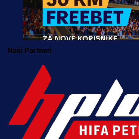
Naši Partneri
Promo vijesti
MrBit: Isprati kvalifikacije za elitn
evropska takmičenja i preuzmi
bonus dobrodošlice!
14 h 6 min