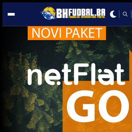
Marko Livaja
A Selekcija
Džeko i Livaja skupa u Splitu, jesu li dogovorili