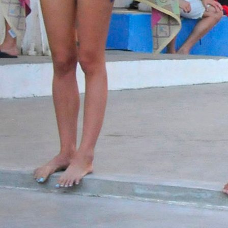
Ostale lige
TUGA U DALMACIJI: Evo kako je Livaja bacio cijel
Split u očaj
1 godina 7 mjesec