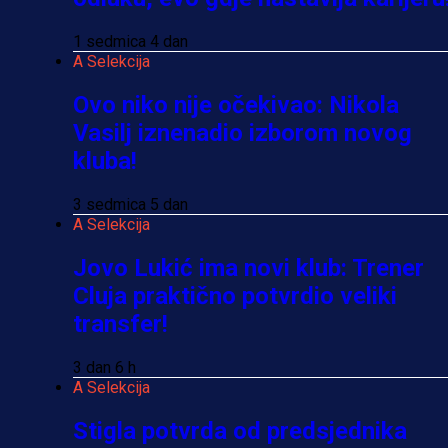
1 sedmica 4 dan
A Selekcija
Ovo niko nije očekivao: Nikola
Vasilj iznenadio izborom novog
kluba!
3 sedmica 5 dan
A Selekcija
Jovo Lukić ima novi klub: Trener
Cluja praktično potvrdio veliki
transfer!
3 dan 6 h
A Selekcija
Stigla potvrda od predsjednika