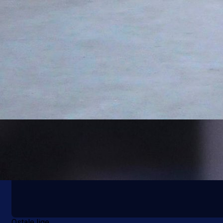
Ostale lige
DALMACIJE SE TRESE: Ovo je surova istina o Liva
1 godina 8 mjesec
Ostale lige