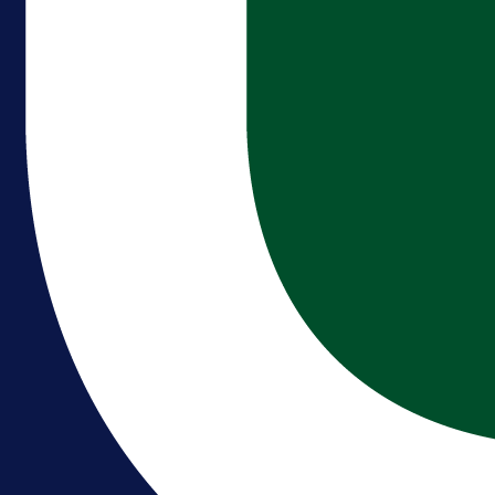
A Selekcija
Reprezentativac BiH bi mogao
postati novo pojačanje Hajduka!
1 dan 13 h