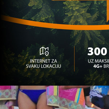
transfer?!
1 godina 1 mjesec
Ostale lige
HRVATSKA U ŠOKU: Pogledajte potez Marka Livaj
1 godina 5 mjesec