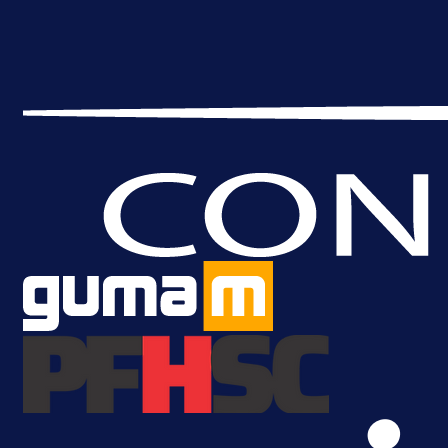
A Selekcija
Lukić seli u Bundesligu? Dva
njemačka kluba krenula po bh.
reprezentativca!
1 dan 12 h