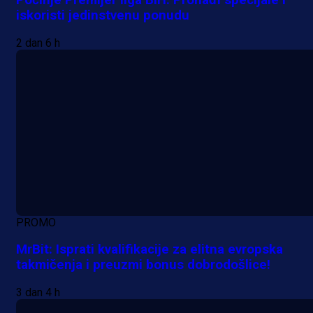
iskoristi jedinstvenu ponudu
2 dan 6 h
PROMO
MrBit: Isprati kvalifikacije za elitna evropska
takmičenja i preuzmi bonus dobrodošlice!
3 dan 4 h