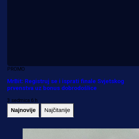
PROMO
MrBit: Registruj se i isprati finale Svjetskog
prvenstva uz bonus dobrodošlice
3 sedmica 6 h
Najnovije
Najčitanije