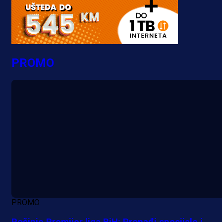
PROMO
PROMO
Počinje Premijer liga BiH: Pronađi specijale i