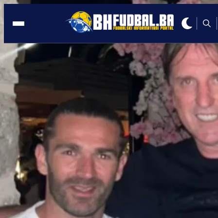
LIVAJA U CENTRU PAŽNJE
14:04, 27.10.2023
Bivši trener Hajduka otkrio nevjerovat
istinu o Livaji!
Autor:
BHFudbal.ba