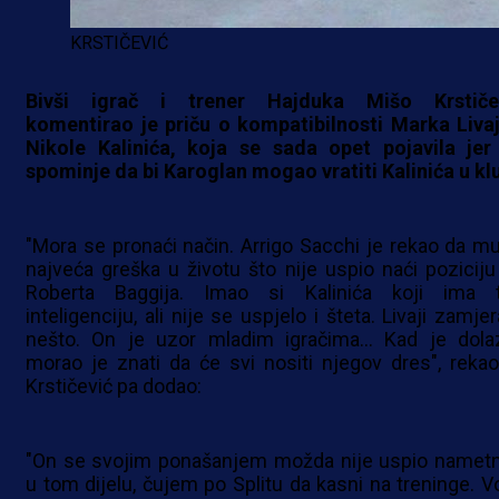
KRSTIČEVIĆ
Bivši igrač i trener Hajduka Mišo Krstiče
komentirao je priču o kompatibilnosti Marka Livaj
Nikole Kalinića, koja se sada opet pojavila jer
spominje da bi Karoglan mogao vratiti Kalinića u kl
"Mora se pronaći način. Arrigo Sacchi je rekao da mu
najveća greška u životu što nije uspio naći poziciju
Roberta Baggija. Imao si Kalinića koji ima 
inteligenciju, ali nije se uspjelo i šteta. Livaji zamj
nešto. On je uzor mladim igračima... Kad je dolaz
morao je znati da će svi nositi njegov dres", rekao
Krstičević pa dodao:
"On se svojim ponašanjem možda nije uspio nametn
u tom dijelu, čujem po Splitu da kasni na treninge. Vo