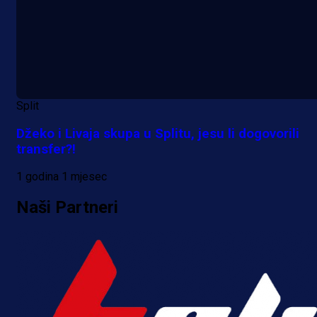
pred velikim transferom: Ide kod
Demirovića u Stuttgart!
4 h 15 min
Split
Džeko i Livaja skupa u Splitu, jesu li dogovorili
transfer?!
1 godina 1 mjesec
Naši Partneri