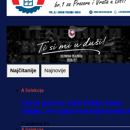
Najčitanije
Najnovije
A Selekcija
Sve je gotovo: Edin Džeko donio
odluku, evo gdje nastavlja karijeru
2 sedmica 9 h
A Selekcija