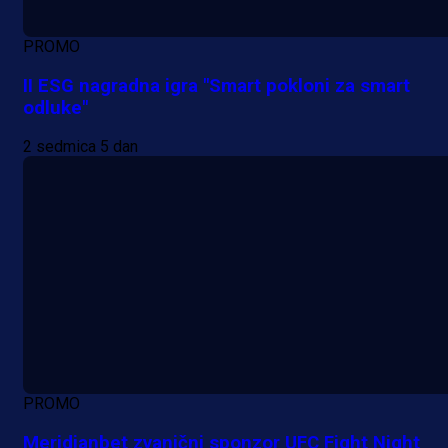
PROMO
II ESG nagradna igra "Smart pokloni za smart
odluke"
2 sedmica 5 dan
PROMO
Meridianbet zvanični sponzor UFC Fight Night