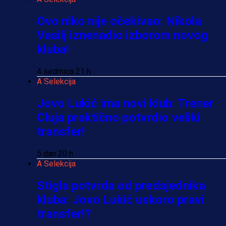
Ovo niko nije očekivao: Nikola
Vasilj iznenadio izborom novog
kluba!
4 sedmica 21 h
A Selekcija
Jovo Lukić ima novi klub: Trener
Cluja praktično potvrdio veliki
transfer!
5 dan 20 h
A Selekcija
Stigla potvrda od predsjednika
kluba: Jovo Lukić uskoro pravi
transfer!?