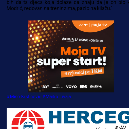
bih da ta djeca koja dolaze da znaju da je on bio 
Modrić, redovan na treninzima, pazio na kilažu."
#Mišo Krstičević
#Marko Livaja