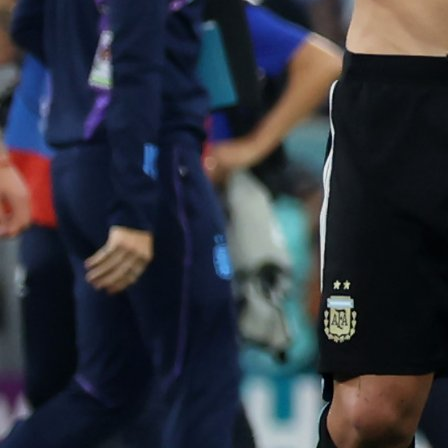
Reprezentacije
Ovako Martinez brani svoje navijače: Udario
brazilskog policajca!
2 godina 8 mjesec
Reprezentacije
ZAVRŠENO SP: Argentina je novi prvak svijeta u