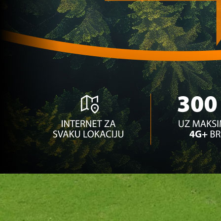
from Bosnia' u Sarajevu!
3 sedmica 22 h
Zanimljivosti
Fudbaleri Veleza se popeli na tribine i tukli sa
svojim navijačima
1 godina 7 mjesec