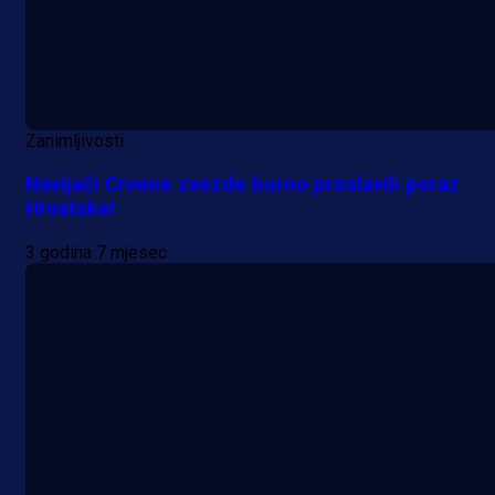
Zanimljivosti
Navijači Crvene zvezde burno proslavili poraz
Hrvatske!
3 godina 7 mjesec