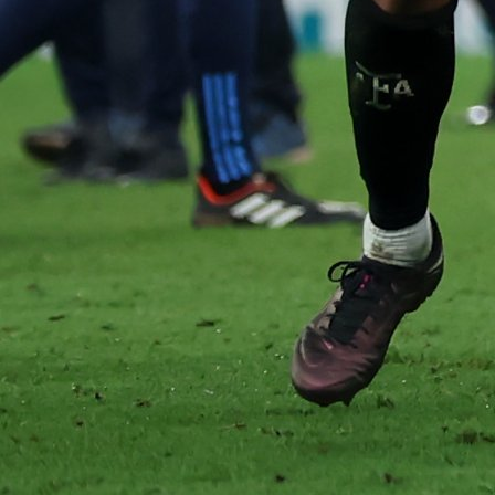
fudbalu!
3 godina 7 mjesec
Reprezentacije
FINALE SVJETSKOG PRVENSTVA: Ovo su početn
postave!
3 godina 7 mjesec