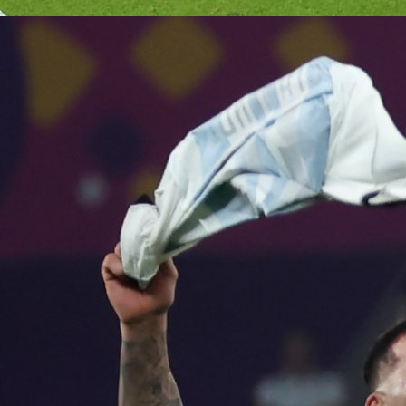
Zanimljivosti
JE LI MOGUĆE: Tri godine nakon smrti sud donio
presudu u vezi Maradone!
2 godina 7 mjesec