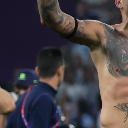
Ostale lige
SULUDE SCENE: U Argentini sudija izbo fudbaler
na terenu!
2 godina 8 mjesec