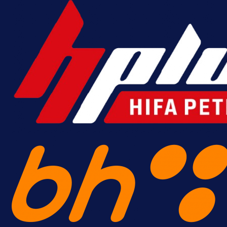
Banje Luke zgrozile javnost: Preki
zbog skandiranja Ratku Mladiću!
19 h 21 min