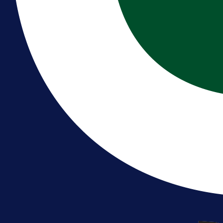
Premijer liga BiH
Bez pobjednika u Mostaru:
Sarajevo kiksalo na startu
prvenstva!