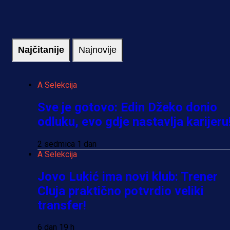
Najčitanije
Najnovije
A Selekcija
Sve je gotovo: Edin Džeko donio
odluku, evo gdje nastavlja karijeru
2 sedmica 1 dan
A Selekcija
Jovo Lukić ima novi klub: Trener
Cluja praktično potvrdio veliki
transfer!
6 dan 19 h