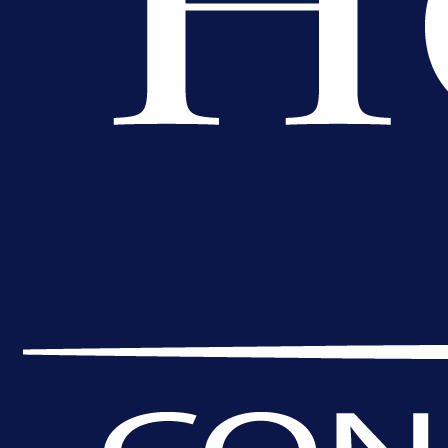
A Selekcija
Potencijalni reprezentativac BiH
pred velikim transferom: Ide kod
Demirovića u Stuttgart!
1 dan 2 h