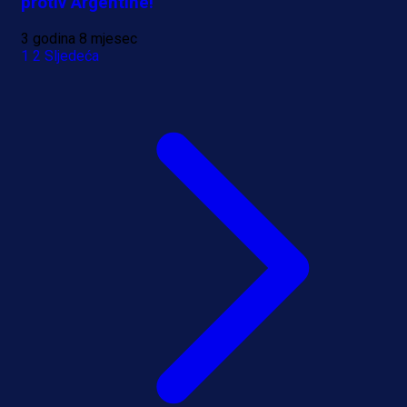
protiv Argentine!
3 godina 8 mjesec
1
2
Sljedeća