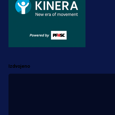
2 sedmica 3 dan
Reprezentacije
Bio je uhapšen s Tijanom Ajfon u
BiH, a sada sudi finale Svjetskog
prvenstva!
3 sedmica 3 dan
Više vijesti
Izdvojeno