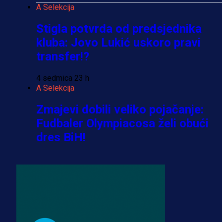
A Selekcija
Stigla potvrda od predsjednika
kluba: Jovo Lukić uskoro pravi
transfer!?
4 sedmica 23 h
A Selekcija
Zmajevi dobili veliko pojačanje:
Fudbaler Olympiacosa želi obući
dres BiH!
3 sedmica 6 dan
Premijer liga BiH
Misimović priveden: SIPA ga tereti
za pranje novca, pretresaju
prostorije FK Borac!