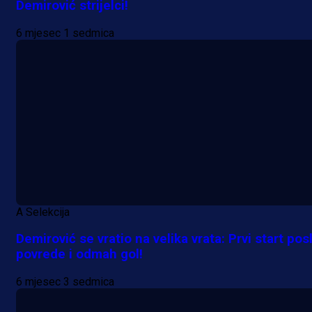
Demirović strijelci!
6 mjesec 1 sedmica
A Selekcija
Demirović se vratio na velika vrata: Prvi start posl
povrede i odmah gol!
6 mjesec 3 sedmica