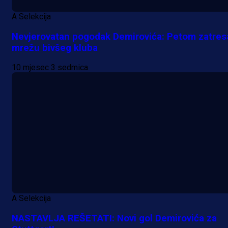
A Selekcija
Nevjerovatan pogodak Demirovića: Petom zatres
mrežu bivšeg kluba
10 mjesec 3 sedmica
A Selekcija
NASTAVLJA REŠETATI: Novi gol Demirovića za