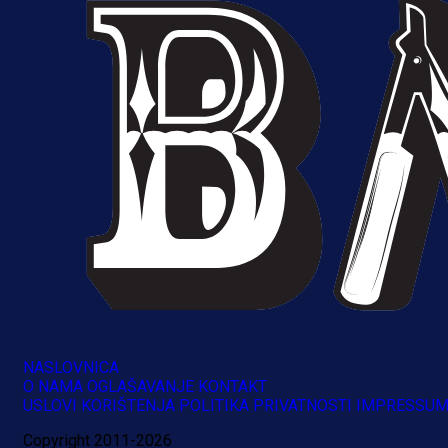
NASLOVNICA
O NAMA
OGLAŠAVANJE
KONTAKT
A Selekcija
USLOVI KORIŠTENJA
POLITIKA PRIVATNOSTI
IMPRESSU
Brat Kerima Alajbegovića pozvan 
Copyright 2011-2026