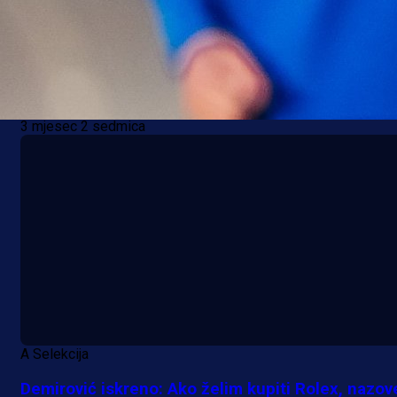
A Selekcija
Demirović ispunio obećanje: Besplatno pivo za
navijače Stuttgarta!
3 mjesec 2 sedmica
A Selekcija
Demirović iskreno: Ako želim kupiti Rolex, nazo