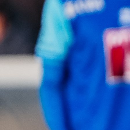
A Selekcija
Demirović pokazao klasu: Samo četiri minute su
bile potrebne za sjajan gol!
3 mjesec 1 sedmica