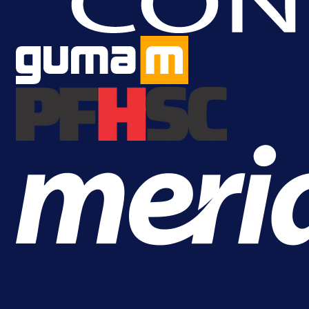
Lukić seli u Bundesligu? Dva
njemačka kluba krenula po bh.
reprezentativca!
1 dan 19 h