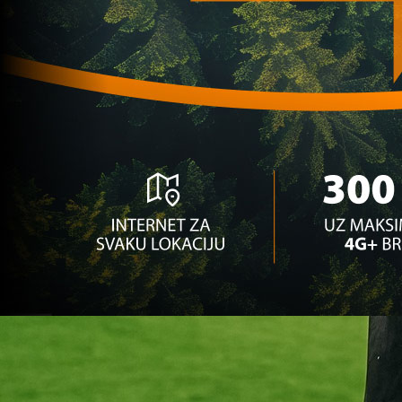
reprezentativca BiH zainteresovana tri kluba!
1 sedmica 6 dan
A Selekcija
Demirović briljira u Bundesligi: 12. gol bh.
reprezentativca ove sezone!
2 mjesec 4 sedmica