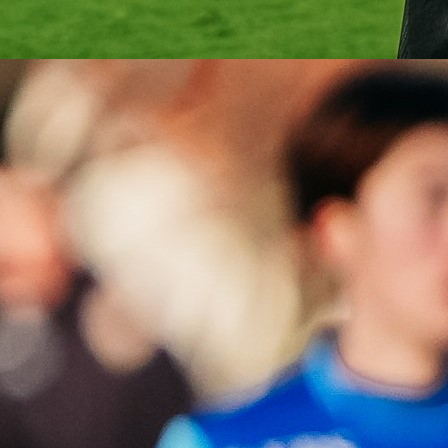
A Selekcija
(VIDEO) Demirović opet zabio: Sjajna forma pred
Svjetsko prvenstvo!
3 mjesec 4 dan