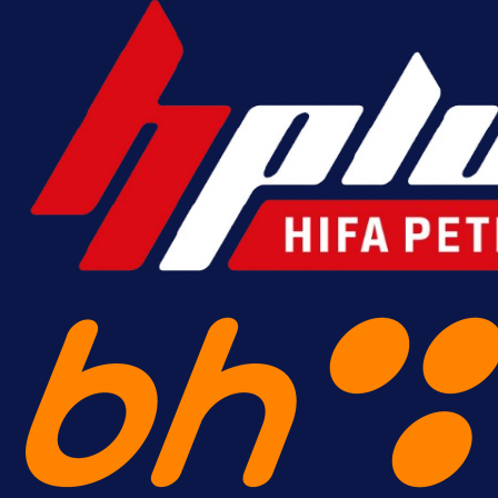
Promo vijesti
MrBit: Isprati kvalifikacije za elitn
evropska takmičenja i preuzmi
bonus dobrodošlice!
20 h 41 min