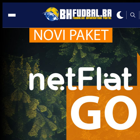
Stuttgart
A Selekcija
Demirović bi mogao napustiti Stuttgart: Za