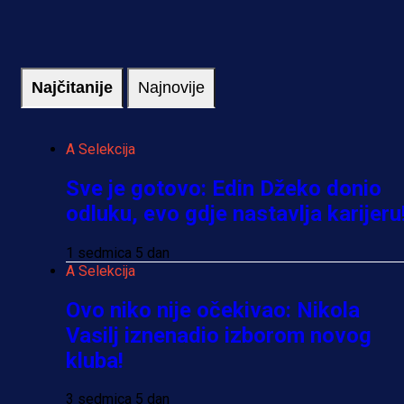
Najčitanije
Najnovije
A Selekcija
Sve je gotovo: Edin Džeko donio
odluku, evo gdje nastavlja karijeru
1 sedmica 5 dan
A Selekcija
Ovo niko nije očekivao: Nikola
Vasilj iznenadio izborom novog
kluba!
3 sedmica 5 dan