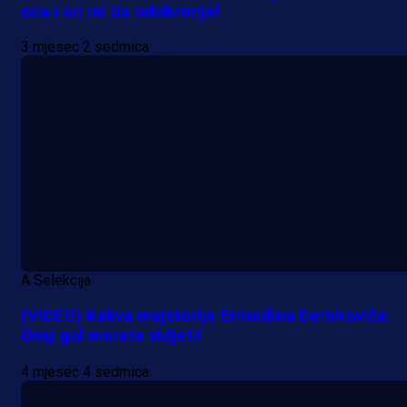
oca i on mi da odobrenje!
3 mjesec 2 sedmica
A Selekcija
(VIDEO) Kakva majstorija Ermedina Demirovića:
Ovaj gol morate vidjeti!
4 mjesec 4 sedmica