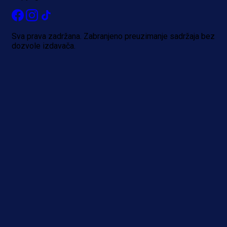
reprezentaciju Njemačke!
1 dan 19 h
Sva prava zadržana. Zabranjeno preuzimanje sadržaja bez
dozvole izdavača.
Više vijesti