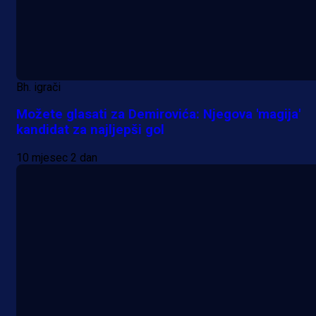
Bh. igrači
Možete glasati za Demirovića: Njegova 'magija'
kandidat za najljepši gol
10 mjesec 2 dan