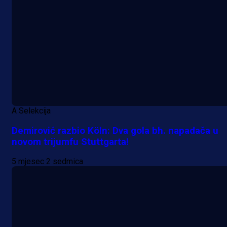
A Selekcija
Demirović razbio Köln: Dva gola bh. napadača u
novom trijumfu Stuttgarta!
5 mjesec 2 sedmica