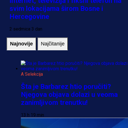
Internet, televizija i fiksni telefon na
svim lokacijama širom Bosne i
Hercegovine
2 sedmica 3 dan
Najnovije
Najčitanije
A Selekcija
Šta je Barbarez htio poručiti?
Njegova objava dolazi u veoma
zanimljivom trenutku!
13 h 19 min