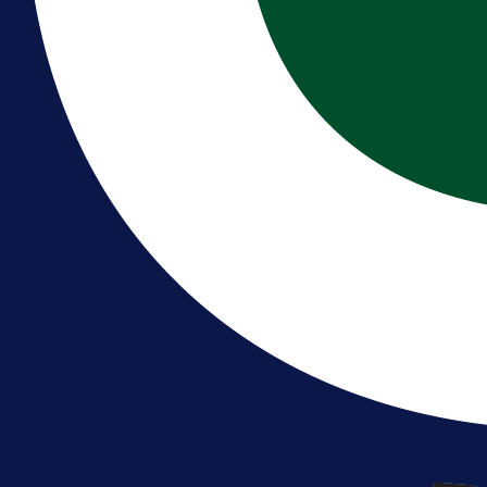
A Selekcija
Reprezentativac BiH bi mogao
postati novo pojačanje Hajduka!
1 dan 19 h