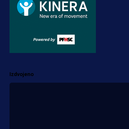
3 sedmica 3 dan
Premijer liga BiH
Misimović priveden: SIPA ga tereti
za pranje novca, pretresaju
prostorije FK Borac!
1 sedmica 6 dan
Više vijesti
Izdvojeno