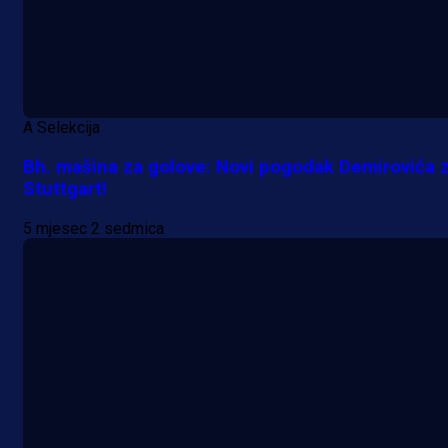
A Selekcija
Bh. mašina za golove: Novi pogodak Demirovića 
Stuttgart!
5 mjesec 2 sedmica