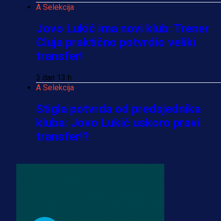
A Selekcija
Jovo Lukić ima novi klub: Trener
Cluja praktično potvrdio veliki
transfer!
3 dan 13 h
A Selekcija
Stigla potvrda od predsjednika
kluba: Jovo Lukić uskoro pravi
transfer!?
3 sedmica 4 dan
A Selekcija
Zmajevi dobili veliko pojačanje:
Fudbaler Olympiacosa želi obući
dres BiH!