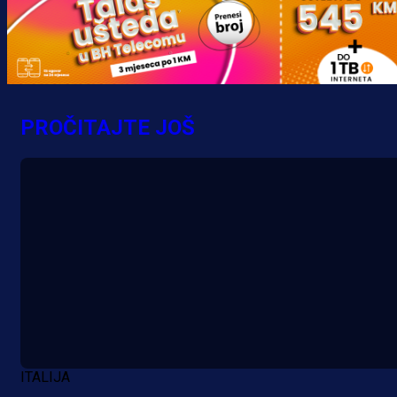
Promo vijesti
MrBit: Isprati kvalifikacije za elitn
evropska takmičenja i preuzmi
PROČITAJTE JOŠ
bonus dobrodošlice!
18 h 17 min
ITALIJA