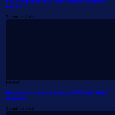
II ESG nagradna igra "Smart pokloni za smart
odluke"
2 sedmica 2 dan
PROMO
Meridianbet zvanični sponzor UFC Fight Night
Belgrade
2 sedmica 3 dan