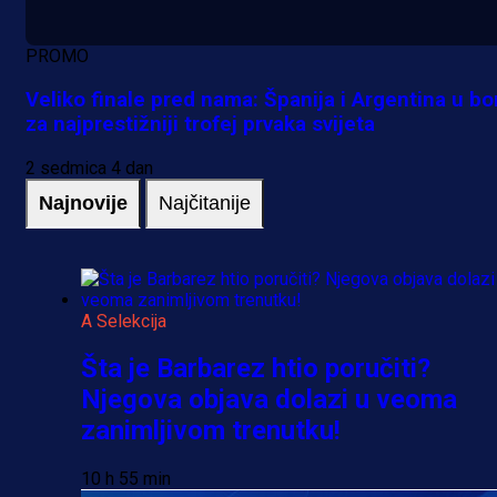
PROMO
Veliko finale pred nama: Španija i Argentina u bo
za najprestižniji trofej prvaka svijeta
2 sedmica 4 dan
Najnovije
Najčitanije
A Selekcija
Šta je Barbarez htio poručiti?
Njegova objava dolazi u veoma
zanimljivom trenutku!
10 h 55 min