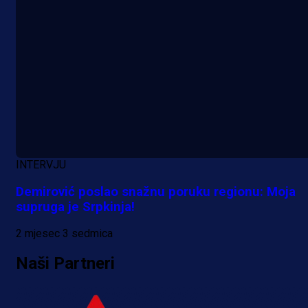
INTERVJU
Demirović poslao snažnu poruku regionu: Moja
supruga je Srpkinja!
2 mjesec 3 sedmica
Naši Partneri