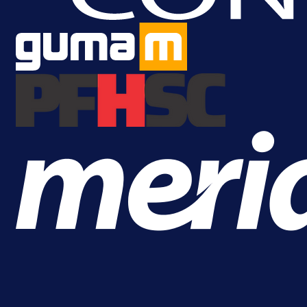
Brat Kerima Alajbegovića pozvan 
reprezentaciju Njemačke!
1 dan 17 h
Više vijesti