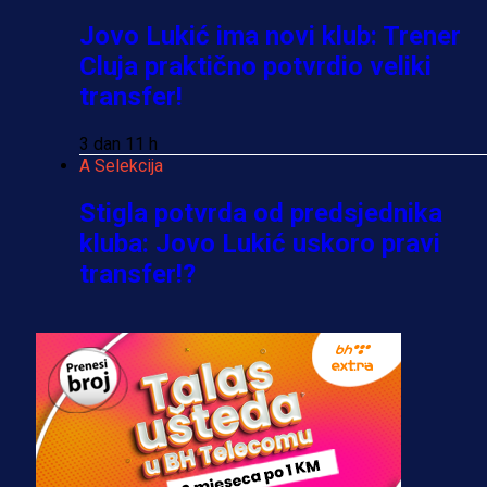
Jovo Lukić ima novi klub: Trener
Cluja praktično potvrdio veliki
transfer!
3 dan 11 h
A Selekcija
Stigla potvrda od predsjednika
kluba: Jovo Lukić uskoro pravi
transfer!?
3 sedmica 4 dan
A Selekcija
Zmajevi dobili veliko pojačanje:
Fudbaler Olympiacosa želi obući
dres BiH!