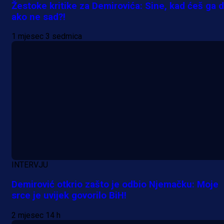
Da li je selektor zadovoljan: Evo š
Žestoke kritike za Demirovića: Sine, kad ćeš ga d
je Barbarez rekao o transferu
ako ne sad?!
Alajbegovića u Juventus!
1 mjesec 3 sedmica
1 dan 17 h
INTERVJU
Demirović otkrio zašto je odbio Njemačku: Moje
srce je uvijek govorilo BiH!
2 mjesec 14 h