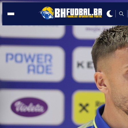
NJEMAČKA
17:11, 26.04.2026
Demirović pokazao klasu: Samo četiri
minute su mu bile potrebne za sjajan go
Autor:
Redakcija