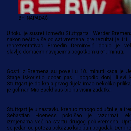
BH. NAPADAČ
U toku je susret između Stuttgarta i Werder Bremena
nakon nešto više od sat vremena igre rezultat je 1:1. 
reprezentativac Ermedin Demirović donio je vel
slavlje domaćim navijačima pogotkom u 61. minuti.
Gosti iz Bremena su poveli u 18. minuti kada je J
Stage iskoristio dobar pas i pogodio donji lijevi k
Stuttgart je do kraja prvog dijela imao nekoliko prilika,
je golman Mio Backhaus bio na visini zadatka.
Stuttgart je u nastavku krenuo mnogo odlučnije, a tre
Sebastian Hoeness pokušao je razdrmati ek
izmjenama već na startu drugog poluvremena. Upr
se jedan od poteza pokazao kao pun pogodak. Demiro