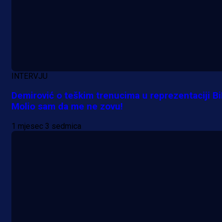
A Selekcija
Lukić seli u Bundesligu? Dva
njemačka kluba krenula po bh.
reprezentativca!
1 dan 17 h
INTERVJU
Demirović o teškim trenucima u reprezentaciji Bi
Molio sam da me ne zovu!
1 mjesec 3 sedmica