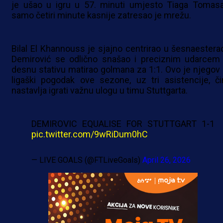
je ušao u igru u 57. minuti umjesto Tiaga Tomasa
samo četiri minute kasnije zatresao je mrežu.
Bilal El Khannouss je sjajno centrirao u šesnaesterac
Demirović se odlično snašao i preciznim udarcem
desnu stativu matirao golmana za 1:1. Ovo je njegov 
ligaški pogodak ove sezone, uz tri asistencije, č
nastavlja igrati važnu ulogu u timu Stuttgarta.
DEMIROVIC EQUALISE FOR STUTTGART 1-1
pic.twitter.com/9wRiDum0hC
— LIVE GOALS (@FTLiveGoals)
April 26, 2026