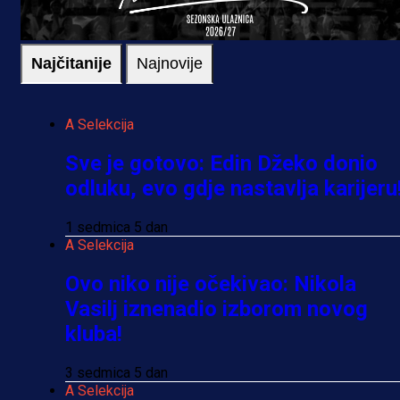
Najčitanije
Najnovije
A Selekcija
Sve je gotovo: Edin Džeko donio
odluku, evo gdje nastavlja karijeru
1 sedmica 5 dan
A Selekcija
Ovo niko nije očekivao: Nikola
Vasilj iznenadio izborom novog
kluba!
3 sedmica 5 dan
A Selekcija