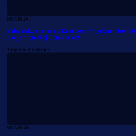
MUNDIJAL
Vaha nakon remija s Kanadom: Prijelomni trenut
bio je promašaj Demirovića!
1 mjesec 3 sedmica
A Selekcija
MUNDIJAL