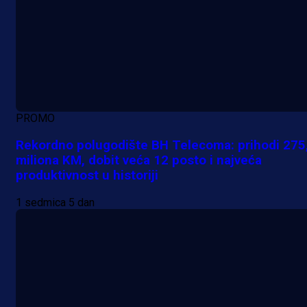
PROMO
Rekordno polugodište BH Telecoma: prihodi 275
miliona KM, dobit veća 12 posto i najveća
produktivnost u historiji
1 sedmica 5 dan