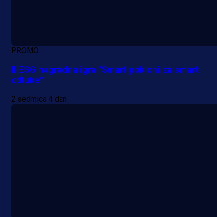
PROMO
II ESG nagradna igra "Smart pokloni za smart
odluke"
2 sedmica 4 dan