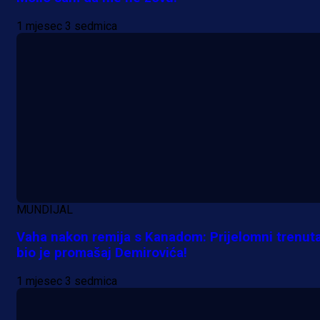
1 mjesec 3 sedmica
MUNDIJAL
Vaha nakon remija s Kanadom: Prijelomni trenut
bio je promašaj Demirovića!
1 mjesec 3 sedmica