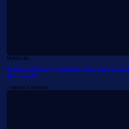
A Selekcija
Sjajna završnica bivšeg Zmaja:
Pogledajte gol Kenana Kodre prot
MUNDIJAL
Real Madrida!
Žestoke kritike za Demirovića: Sine, kad ćeš ga d
ako ne sad?!
12 h 38 min
1 mjesec 3 sedmica