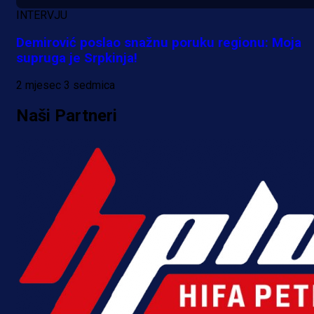
A Selekcija
INTERVJU
Kakva partija Omerovića: Postiga
Demirović poslao snažnu poruku regionu: Moja
dva gola za samo tri minute!
supruga je Srpkinja!
13 h 47 min
2 mjesec 3 sedmica
Naši Partneri