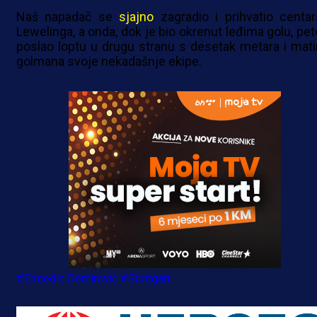
Naš napadač se
sjajno
zagradio i prihvatio centar
Lewelinga, a onda, dok je bio okrenut leđima golu, pe
poslao loptu u drugu stranu s desetak metara i mati
golmana svoje nekadašnje ekipe.
#Ermedin Demirović
#Stuttgart