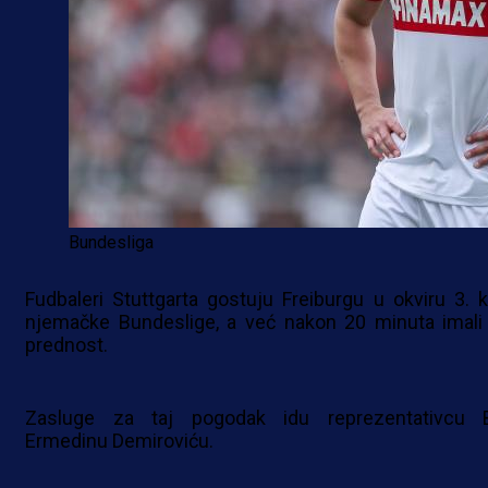
Bundesliga
Fudbaleri Stuttgarta gostuju Freiburgu u okviru 3. k
njemačke Bundeslige, a već nakon 20 minuta imali
prednost.
Zasluge za taj pogodak idu reprezentativcu 
Ermedinu Demiroviću.