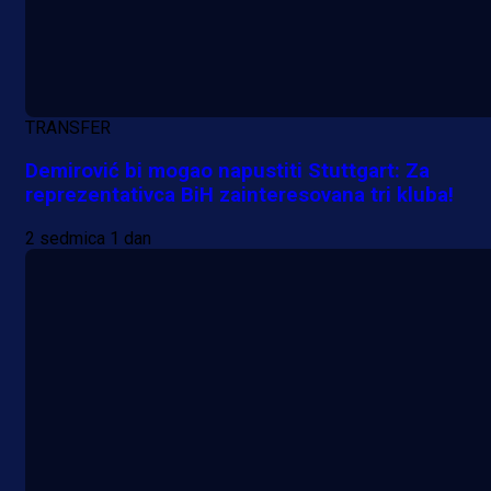
TRANSFER
Demirović bi mogao napustiti Stuttgart: Za
reprezentativca BiH zainteresovana tri kluba!
2 sedmica 1 dan
Premijer liga BiH