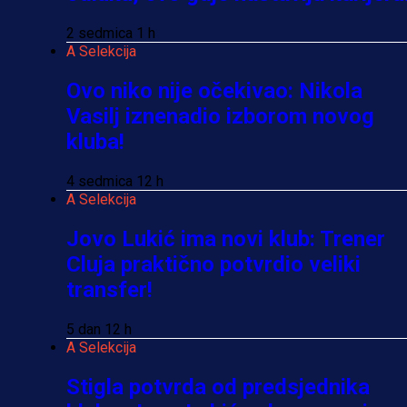
2 sedmica 1 h
A Selekcija
Ovo niko nije očekivao: Nikola
Vasilj iznenadio izborom novog
kluba!
4 sedmica 12 h
A Selekcija
Jovo Lukić ima novi klub: Trener
Cluja praktično potvrdio veliki
transfer!
5 dan 12 h
A Selekcija
Stigla potvrda od predsjednika