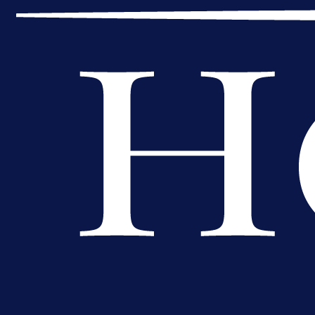
A Selekcija
Muharemović se ozbiljno nameće 
Leedsu: Nova dobra partija bh.
reprezentativca!