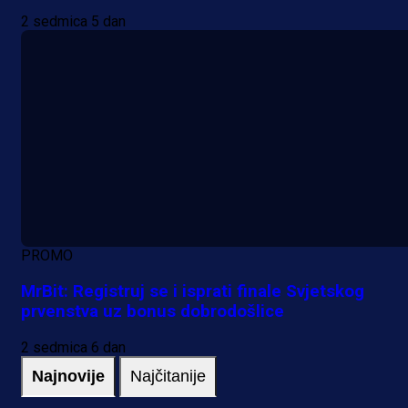
2 sedmica 5 dan
PROMO
MrBit: Registruj se i isprati finale Svjetskog
prvenstva uz bonus dobrodošlice
2 sedmica 6 dan
Najnovije
Najčitanije