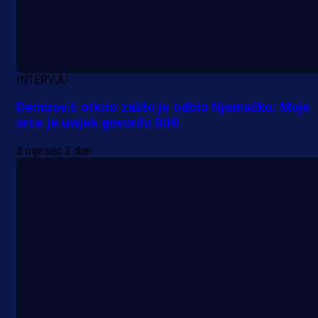
INTERVJU
Demirović otkrio zašto je odbio Njemačku: Moje
srce je uvijek govorilo BiH!
2 mjesec 2 dan