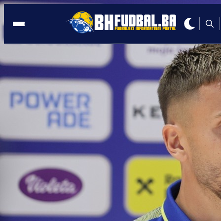
NJEMAČKA
17:30, 13.09.2025
Nevjerovatan pogodak Demirovića:
Petom zatresao mrežu bivšeg kluba
Autor:
Redakcija