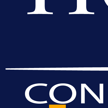
A Selekcija
Da li je selektor zadovoljan: Evo š
je Barbarez rekao o transferu
Alajbegovića u Juventus!