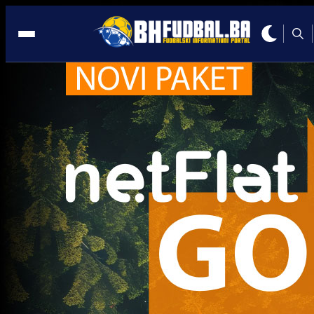
Dinamo
A Selekcija
Sjajan transfer bh. napadača: Prevljak pojačava