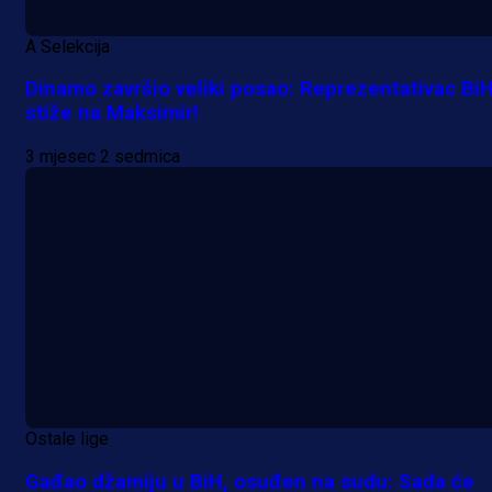
A Selekcija
Dinamo završio veliki posao: Reprezentativac Bi
stiže na Maksimir!
3 mjesec 2 sedmica
Ostale lige
Gađao džamiju u BiH, osuđen na sudu: Sada će