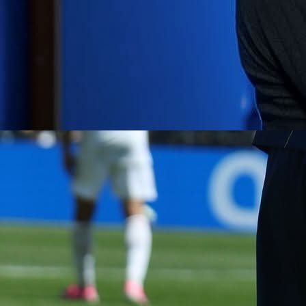
A Selekcija
NEVJEROVATNA ODLUKA: Bh. reprezentativac
izbačen iz ekipe pred finale!
3 mjesec 2 dan