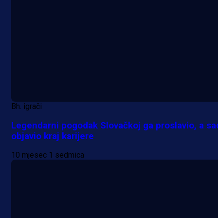
Bh. igrači
Legendarni pogodak Slovačkoj ga proslavio, a sa
objavio kraj karijere
10 mjesec 1 sedmica