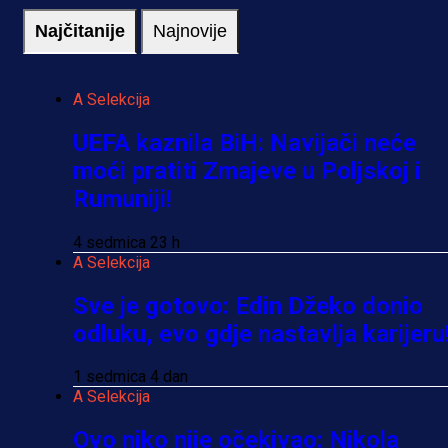
Najčitanije
Najnovije
A Selekcija
UEFA kaznila BiH: Navijači neće
moći pratiti Zmajeve u Poljskoj i
Rumuniji!
4 sedmica 23 h
A Selekcija
Sve je gotovo: Edin Džeko donio
odluku, evo gdje nastavlja karijeru
1 sedmica 4 dan
A Selekcija
Ovo niko nije očekivao: Nikola