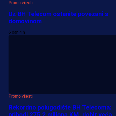
Promo vijesti
Uz BH Telecom ostanite povezani s
domovinom
6 dan 4 h
Promo vijesti
Rekordno polugodište BH Telecoma:
prihodi 275,2 miliona KM, dobit veća