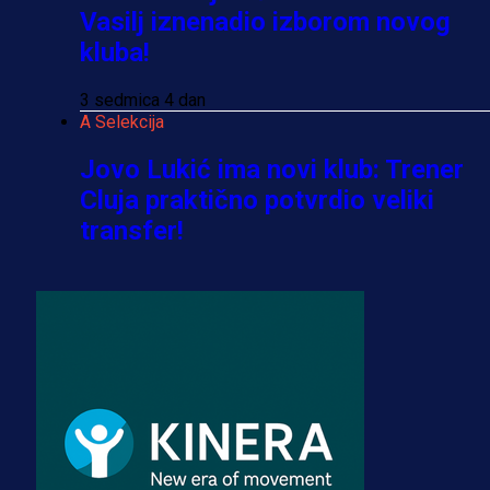
Vasilj iznenadio izborom novog
kluba!
3 sedmica 4 dan
A Selekcija
Jovo Lukić ima novi klub: Trener
Cluja praktično potvrdio veliki
transfer!
2 dan 17 h
A Selekcija
Stigla potvrda od predsjednika
kluba: Jovo Lukić uskoro pravi
transfer!?
3 sedmica 3 dan
A Selekcija