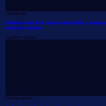
Zanimljivosti
Nekada nosio dres reprezentacije BiH, a sada pra
milionski transfer
1 godina 2 mjesec
Premijer liga BiH