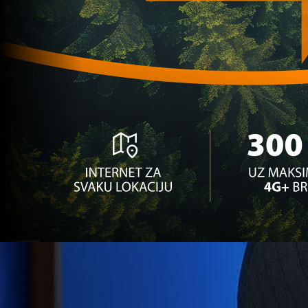
regionalnog velikana!
1 sedmica 5 dan
A Selekcija
Reprezentativac BiH se vraća u klub u kojem je
ponikao?
4 sedmica 2 dan