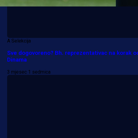
A Selekcija
Sve dogovoreno? Bh. reprezentativac na korak o
Dinama
3 mjesec 1 sedmica