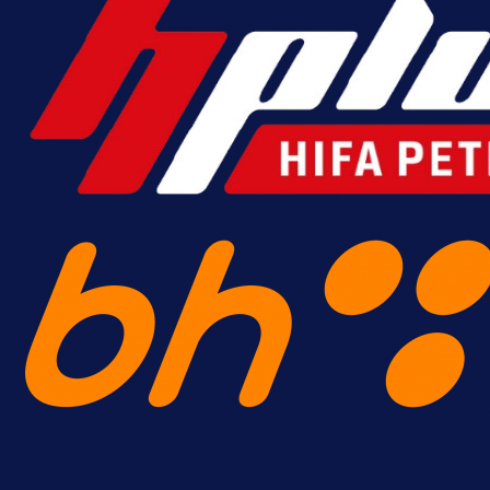
A Selekcija
Lukić seli u Bundesligu? Dva