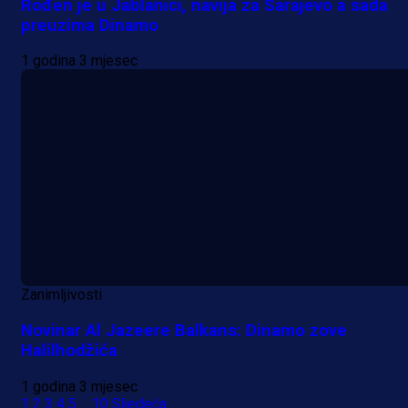
Rođen je u Jablanici, navija za Sarajevo a sada
preuzima Dinamo
1 godina 3 mjesec
Zanimljivosti
Novinar Al Jazeere Balkans: Dinamo zove
Halilhodžića
1 godina 3 mjesec
1
2
3
4
5
...
10
Sljedeća