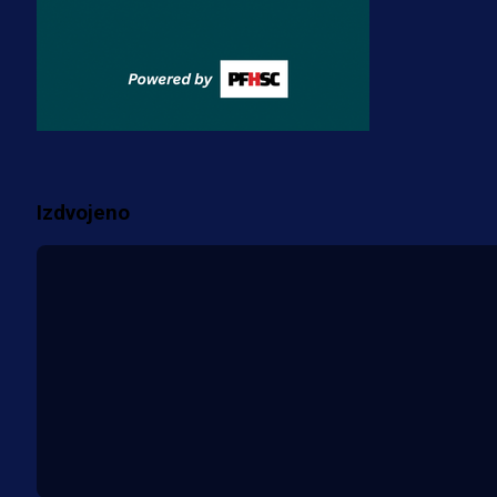
Zmajevi dobili veliko pojačanje:
Fudbaler Olympiacosa želi obući
dres BiH!
3 sedmica 2 dan
Više vijesti
Izdvojeno