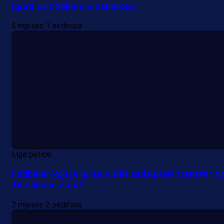
igrati sa Džekom u Schalkeu!
6 mjesec 1 sedmica
Lige petice
Fudbaler koji je igrao u BiH sada pravi transfer o
16 miliona eura?
7 mjesec 2 sedmica