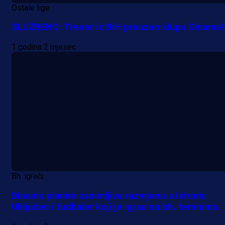
Ostale lige
SLUŽBENO: Trener iz BiH preuzeo klupu Dinama!
1 godina 2 mjesec
Bh. igrači
Dinamo planira zanimljivu razmjenu s Istrom:
Uključen i fudbaler koji je igrao na bh. terenima