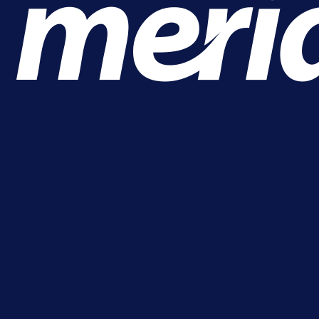
A Selekcija
Da li je selektor zadovoljan: Evo š
je Barbarez rekao o transferu
Alajbegovića u Juventus!
1 dan 2 h