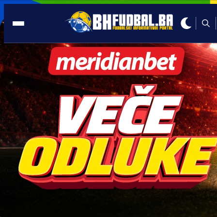
SHNL
16:32, 14.05.2025
Nekada nosio dres reprezentacije BiH,
sada pravi milionski transfer
Autor:
Redakcija