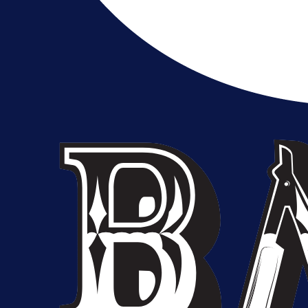
A Selekcija
Brat Kerima Alajbegovića pozvan 
reprezentaciju Njemačke!
1 dan 2 h