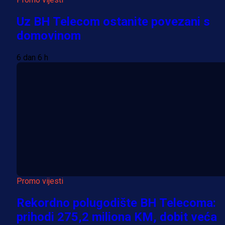
Uz BH Telecom ostanite povezani s
domovinom
6 dan 6 h
Promo vijesti
Rekordno polugodište BH Telecoma:
prihodi 275,2 miliona KM, dobit veća