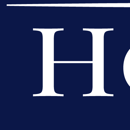
A Selekcija
Lukić seli u Bundesligu? Dva
njemačka kluba krenula po bh.
reprezentativca!
1 dan 2 h