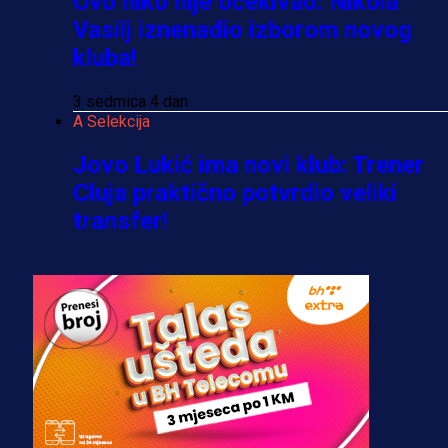
Ovo niko nije očekivao: Nikola
Vasilj iznenadio izborom novog
kluba!
3 sedmica 4 dan
A Selekcija
Jovo Lukić ima novi klub: Trener
Cluja praktično potvrdio veliki
transfer!
2 dan 20 h
A Selekcija
Stigla potvrda od predsjednika
kluba: Jovo Lukić uskoro pravi
transfer!?
3 sedmica 4 dan
A Selekcija