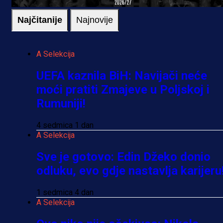
Najčitanije
Najnovije
A Selekcija
UEFA kaznila BiH: Navijači neće
moći pratiti Zmajeve u Poljskoj i
Rumuniji!
4 sedmica 1 dan
A Selekcija
Sve je gotovo: Edin Džeko donio
odluku, evo gdje nastavlja karijeru
1 sedmica 4 dan
A Selekcija