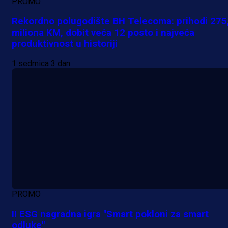
PROMO
Rekordno polugodište BH Telecoma: prihodi 275
miliona KM, dobit veća 12 posto i najveća
produktivnost u historiji
1 sedmica 3 dan
PROMO
II ESG nagradna igra "Smart pokloni za smart
odluke"