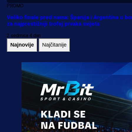
PROMO
Veliko finale pred nama: Španija i Argentina u bo
za najprestižniji trofej prvaka svijeta
2 sedmica 4 dan
Najnovije
Najčitanije