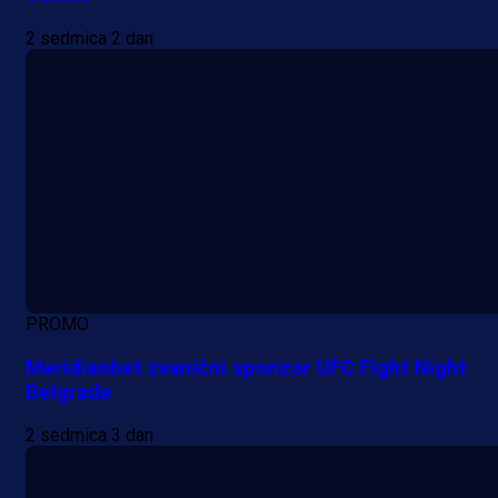
2 sedmica 2 dan
PROMO
Meridianbet zvanični sponzor UFC Fight Night
Belgrade
2 sedmica 3 dan