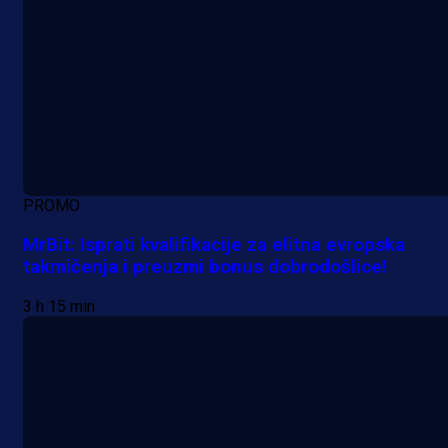
PROMO
MrBit: Isprati kvalifikacije za elitna evropska
takmičenja i preuzmi bonus dobrodošlice!
3 h 15 min