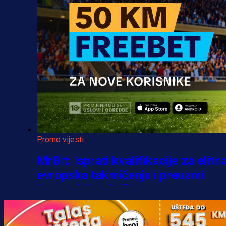
Promo vijesti
MrBit: Isprati kvalifikacije za elitn
evropska takmičenja i preuzmi
bonus dobrodošlice!
3 h 15 min