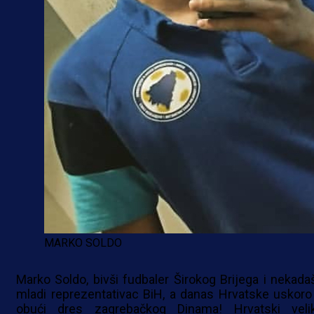
MARKO SOLDO
Marko Soldo, bivši fudbaler Širokog Brijega i nekadaš
mladi reprezentativac BiH, a danas Hrvatske uskoro
obući dres zagrebačkog Dinama! Hrvatski veli