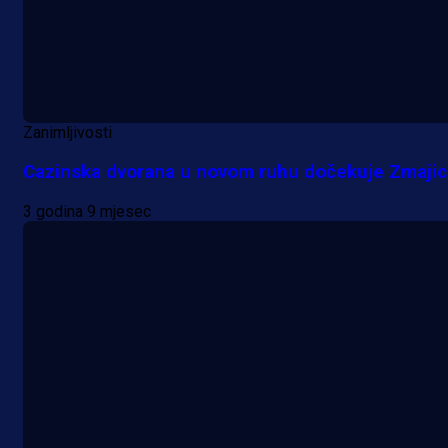
Zanimljivosti
Cazinska dvorana u novom ruhu dočekuje Zmajic
3 godina 9 mjesec