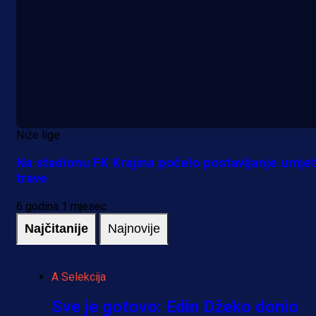
Niže lige
Na stadionu FK Krajina počelo postavljanje umje
trave
6 godina 1 mjesec
Najčitanije
Najnovije
A Selekcija
Sve je gotovo: Edin Džeko donio