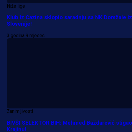
Niže lige
Klub iz Cazina sklopio saradnju sa NK Domžale iz
Slovenije!
3 godina 9 mjesec
Zanimljivosti
BIVŠI SELEKTOR BIH: Mehmed Baždarević stigao
Krajinu!