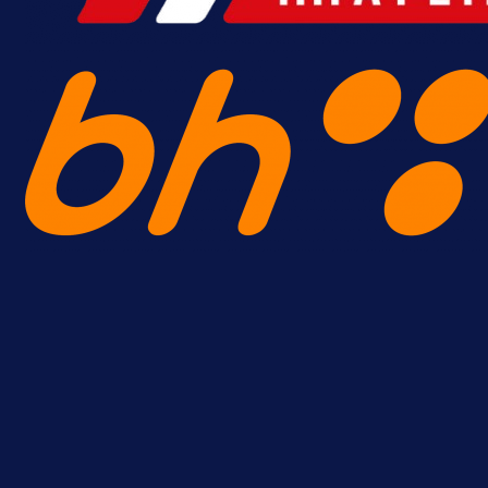
Promo vijesti
Počinje Premijer liga BiH: Pronađi
specijale i iskoristi jedinstvenu
ponudu