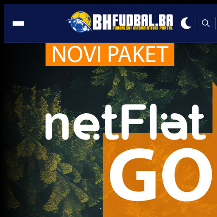
Cazin
Promo vijesti
Jeste li spremni za spektakularni doček Nove