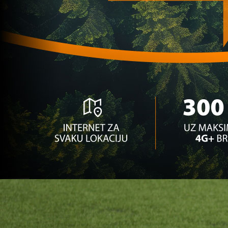
godine u Adventage clubu u Cazinu?
1 godina 7 mjesec
Futsal
U Cazinu završen međunarodni turnir Bubamara
futsal cup!
1 godina 10 mjesec