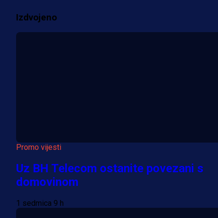
Više vijesti
Izdvojeno
Promo vijesti
Uz BH Telecom ostanite povezani s
domovinom
1 sedmica 9 h