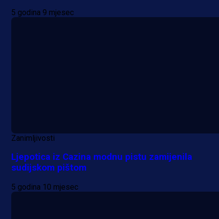
5 godina 9 mjesec
Zanimljivosti
Ljepotica iz Cazina modnu pistu zamijenila
sudijskom pištom
5 godina 10 mjesec