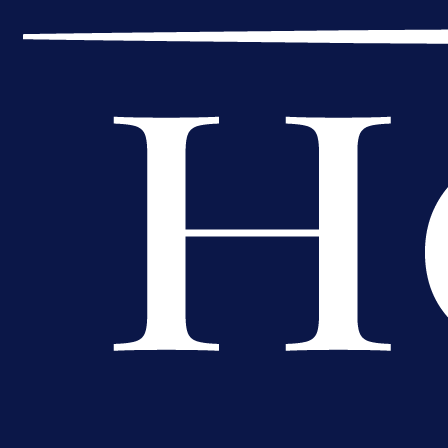
7 h 39 min
A Selekcija
Šta je Barbarez htio poručiti?
Njegova objava dolazi u veoma
zanimljivom trenutku!
22 h 7 min