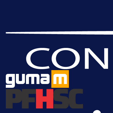
Promo vijesti
MrBit: Isprati kvalifikacije za elitn
evropska takmičenja i preuzmi
bonus dobrodošlice!
1 dan 5 h