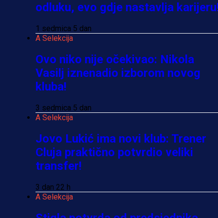
odluku, evo gdje nastavlja karijeru
1 sedmica 5 dan
A Selekcija
Ovo niko nije očekivao: Nikola
Vasilj iznenadio izborom novog
kluba!
3 sedmica 5 dan
A Selekcija
Jovo Lukić ima novi klub: Trener
Cluja praktično potvrdio veliki
transfer!
3 dan 22 h
A Selekcija
Stigla potvrda od predsjednika