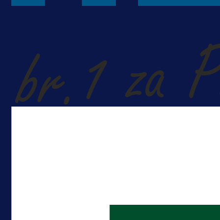
A Selekcija
Lukić seli u Bundesligu? Dva
njemačka kluba krenula po bh.
reprezentativca!
2 dan 4 h
Više vijesti