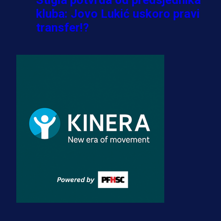
kluba: Jovo Lukić uskoro pravi
transfer!?
3 sedmica 5 dan
A Selekcija
Zmajevi dobili veliko pojačanje:
Fudbaler Olympiacosa želi obući
dres BiH!
3 sedmica 4 dan
Premijer liga BiH
Misimović priveden: SIPA ga tereti
za pranje novca, pretresaju
prostorije FK Borac!
2 sedmica 7 h