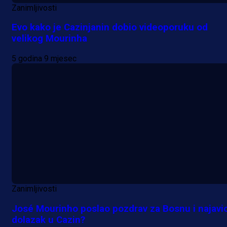
Zanimljivosti
Evo kako je Cazinjanin dobio videoporuku od
velikog Mourinha
5 godina 9 mjesec
Zanimljivosti
José Mourinho poslao pozdrav za Bosnu i najavi
dolazak u Cazin?