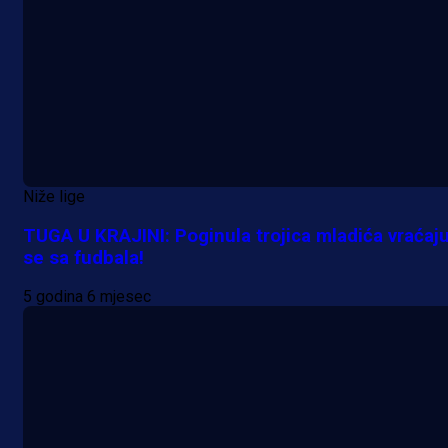
Niže lige
TUGA U KRAJINI: Poginula trojica mladića vraćaju
se sa fudbala!
5 godina 6 mjesec