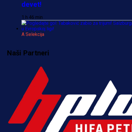
devet!
1 h 46 min
A Selekcija
Pogledajte gol: Tabaković zabio z
Naši Partneri
trijumf Salzburga u Evropskoj ligi!
5 h 32 min