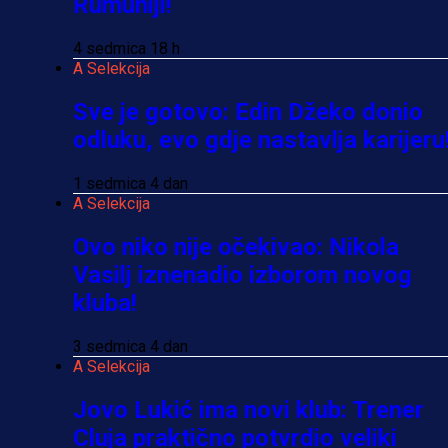
Rumuniji!
4 sedmica 18 h
A Selekcija
Sve je gotovo: Edin Džeko donio
odluku, evo gdje nastavlja karijeru
1 sedmica 4 dan
A Selekcija
Ovo niko nije očekivao: Nikola
Vasilj iznenadio izborom novog
kluba!
3 sedmica 4 dan
A Selekcija
Jovo Lukić ima novi klub: Trener
Cluja praktično potvrdio veliki