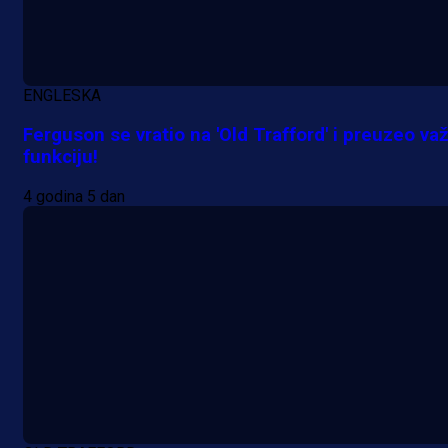
ENGLESKA
Ferguson se vratio na 'Old Trafford' i preuzeo va
funkciju!
4 godina 5 dan
A Selekcija
Reprezentativac BiH bi mogao
postati novo pojačanje Hajduka!