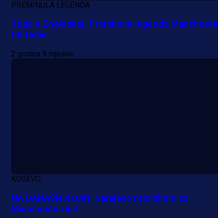
PREMINULA LEGENDA
Tuga u Engleskoj: Preminula legenda Mancheste
Uniteda!
2 godina 9 mjesec
A Selekcija
Da li je selektor zadovoljan: Evo š
je Barbarez rekao o transferu
Alajbegovića u Juventus!
18 h 37 min
KOŠEVO
NA DANAŠNJI DAN: Sarajevo remiziralo sa
Manchesterom!