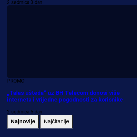
2 sedmica 3 dan
PROMO
„Talas ušteda“ uz BH Telecom donosi više
interneta i vrijedne pogodnosti za korisnike
2 sedmica 5 dan
Najnovije
Najčitanije