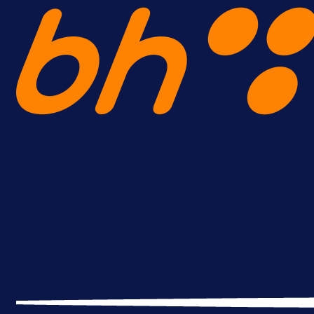
A Selekcija
Brat Kerima Alajbegovića pozvan 
reprezentaciju Njemačke!
18 h 42 min