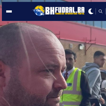
PREMIER LIGA
18:33, 26.11.2023
IMAMO GOL SEZONE: Majstorija
Alejandra Garnacha!
Autor:
BHFudbal.ba