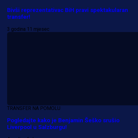
Bivši reprezentativac BiH pravi spektakularan
transfer!
3 godina 11 mjesec
A Selekcija
Sjajna završnica bivšeg Zmaja:
Pogledajte gol Kenana Kodre prot
TRANSFER NA POMOLU
Real Madrida!
Pogledajte kako je Benjamin Šeško srušio
Liverpool u Salzburgu!
15 h 13 min