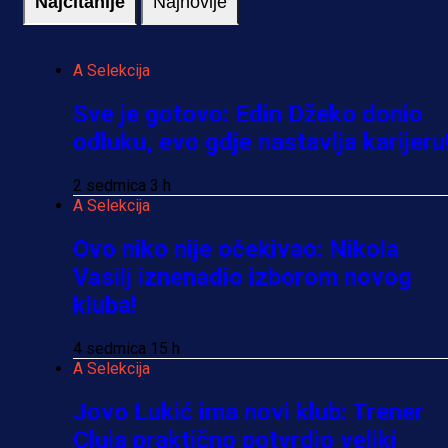
Najčitanije
Najnovije
A Selekcija
Sve je gotovo: Edin Džeko donio
odluku, evo gdje nastavlja karijeru
2 sedmica 3 h
A Selekcija
Ovo niko nije očekivao: Nikola
Vasilj iznenadio izborom novog
kluba!
4 sedmica 15 h
A Selekcija
Jovo Lukić ima novi klub: Trener
Cluja praktično potvrdio veliki