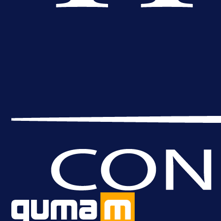
A Selekcija
Muharemović se ozbiljno nameće 
Leedsu: Nova dobra partija bh.
reprezentativca!
16 h 39 min