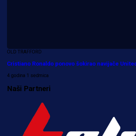
A Selekcija
OLD TRAFFORD
Kakva partija Omerovića: Postiga
Cristiano Ronaldo ponovo šokirao navijače Unite
dva gola za samo tri minute!
4 godina 1 sedmica
16 h 22 min
Naši Partneri