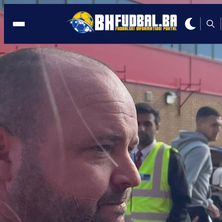
PREMINULA LEGENDA
16:08, 21.10.2023
Tuga u Engleskoj: Preminula legenda
Manchester Uniteda!
Autor:
BHFudbal.ba