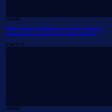
PROMO
MrBit: Isprati kvalifikacije za elitna evropska
takmičenja i preuzmi bonus dobrodošlice!
2 dan 21 h
PROMO