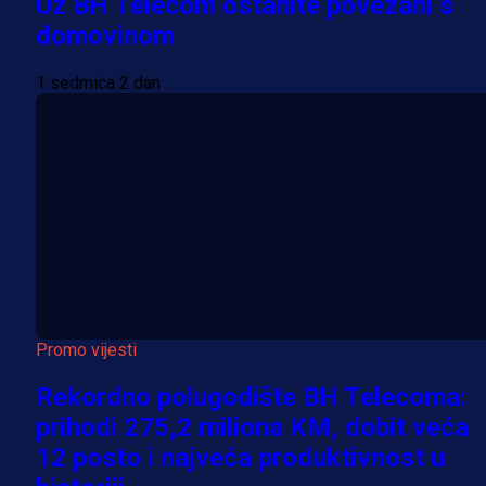
Uz BH Telecom ostanite povezani s
domovinom
1 sedmica 2 dan
Promo vijesti
Rekordno polugodište BH Telecoma:
prihodi 275,2 miliona KM, dobit veća
12 posto i najveća produktivnost u