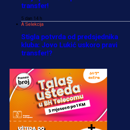
transfer!
5 dan 14 h
A Selekcija
Stigla potvrda od predsjednika
kluba: Jovo Lukić uskoro pravi
transfer!?
3 sedmica 6 dan
A Selekcija
Zmajevi dobili veliko pojačanje:
Fudbaler Olympiacosa želi obući
dres BiH!
3 sedmica 5 dan
Premijer liga BiH