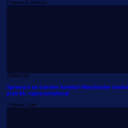
2 mjesec 3 sedmica
TRANSFER
Sprema li se transfer bomba? Manchester Unite
prati bh. reprezentativca!
7 mjesec 5 dan