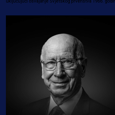
uključujući osvajanje Svjetskog prvenstva 1966. godi