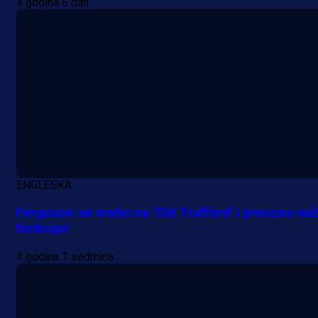
4 godina 6 dan
ENGLESKA
Ferguson se vratio na 'Old Trafford' i preuzeo va
funkciju!
4 godina 1 sedmica