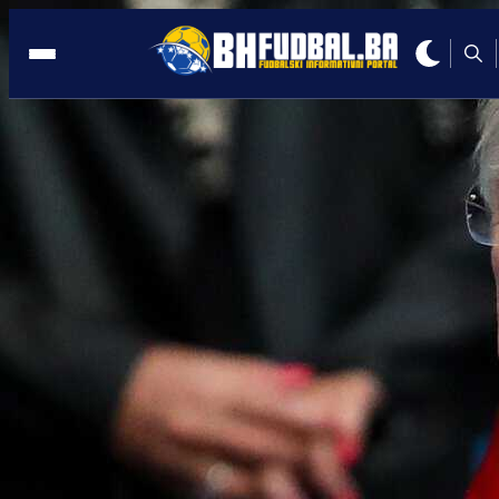
TRANSFER NA POMOLU
08:02, 03.08.2022
Pogledajte kako je Benjamin Šeško
srušio Liverpool u Salzburgu!
Autor:
Redakcija