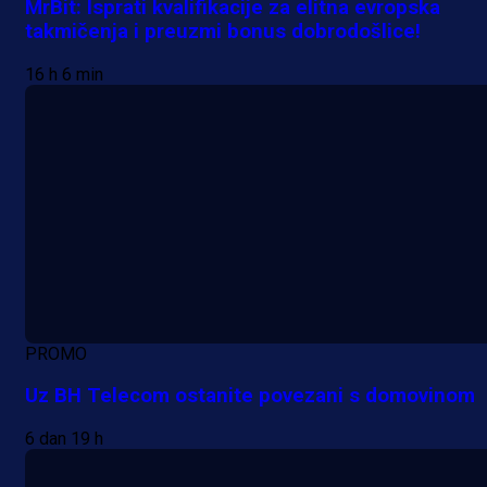
MrBit: Isprati kvalifikacije za elitna evropska
takmičenja i preuzmi bonus dobrodošlice!
16 h 6 min
PROMO
Uz BH Telecom ostanite povezani s domovinom
6 dan 19 h