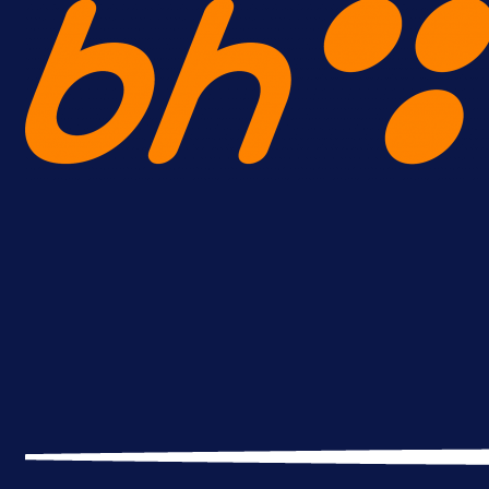
A Selekcija
Reprezentativac BiH bi mogao
postati novo pojačanje Hajduka!
1 dan 15 h