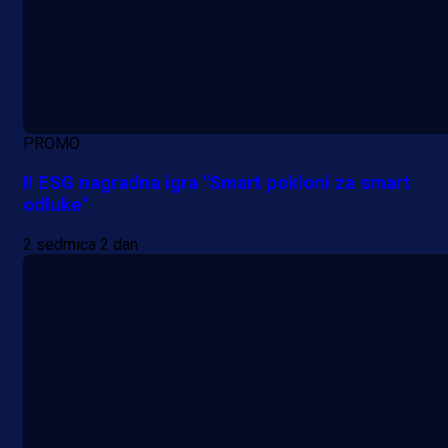
PROMO
II ESG nagradna igra "Smart pokloni za smart
odluke"
2 sedmica 2 dan