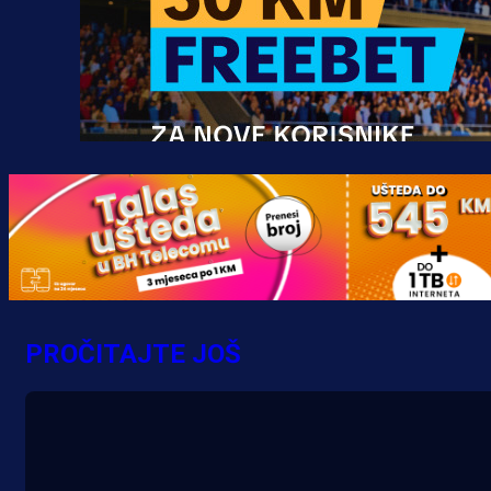
Promo vijesti
MrBit: Isprati kvalifikacije za elitn
evropska takmičenja i preuzmi
PROČITAJTE JOŠ
bonus dobrodošlice!
16 h 6 min