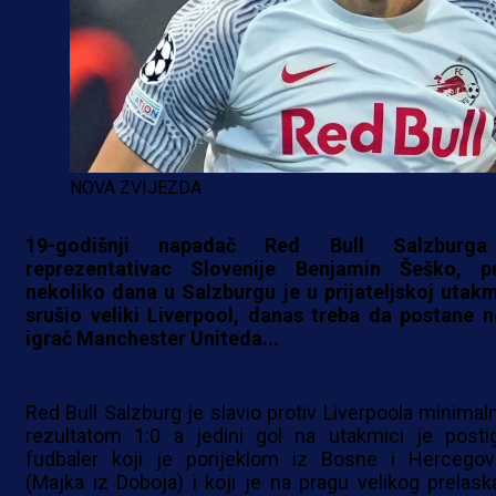
NOVA ZVIJEZDA
19-godišnji napadač Red Bull Salzburg
reprezentativac Slovenije Benjamin Šeško, pr
nekoliko dana u Salzburgu je u prijateljskoj utakm
srušio veliki Liverpool, danas treba da postane n
igrač Manchester Uniteda...
Red Bull Salzburg je slavio protiv Liverpoola minimal
rezultatom 1:0 a jedini gol na utakmici je posti
fudbaler koji je porijeklom iz Bosne i Hercegov
(Majka iz Doboja) i koji je na pragu velikog prelask