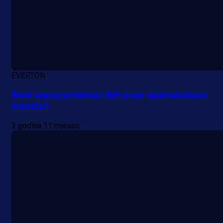
A Selekcija
EVERTON
Da li je selektor zadovoljan: Evo š
Bivši reprezentativac BiH pravi spektakularan
je Barbarez rekao o transferu
transfer!
Alajbegovića u Juventus!
3 godina 11 mjesec
1 dan 15 h