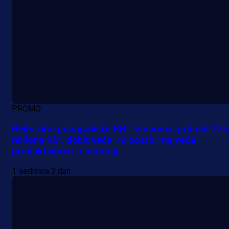
PROMO
Rekordno polugodište BH Telecoma: prihodi 275
miliona KM, dobit veća 12 posto i najveća
produktivnost u historiji
1 sedmica 3 dan