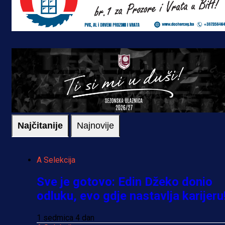
Najčitanije
Najnovije
A Selekcija
Sve je gotovo: Edin Džeko donio
odluku, evo gdje nastavlja karijeru
1 sedmica 4 dan