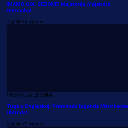
IMAMO GOL SEZONE: Majstorija Alejandra
Garnacha!
2 godina 8 mjesec
A Selekcija
Lukić seli u Bundesligu? Dva
njemačka kluba krenula po bh.
reprezentativca!
1 dan 14 h
PREMINULA LEGENDA
Tuga u Engleskoj: Preminula legenda Mancheste
Uniteda!
2 godina 9 mjesec