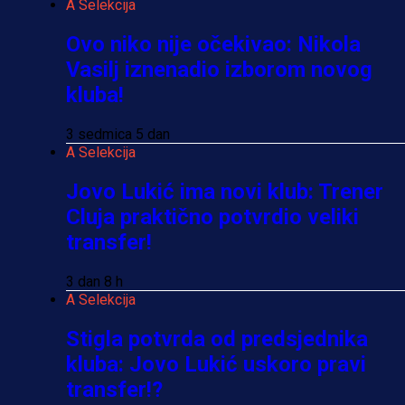
A Selekcija
Ovo niko nije očekivao: Nikola
Vasilj iznenadio izborom novog
kluba!
3 sedmica 5 dan
A Selekcija
Jovo Lukić ima novi klub: Trener
Cluja praktično potvrdio veliki
transfer!
3 dan 8 h
A Selekcija
Stigla potvrda od predsjednika
kluba: Jovo Lukić uskoro pravi
transfer!?