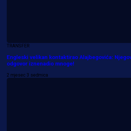
TRANSFER
Engleski velikan kontaktirao Alajbegovića: Njego
odgovor iznenadio mnoge!
2 mjesec 3 sedmica