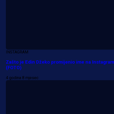
A Selekcija
Da li je selektor zadovoljan: Evo š
je Barbarez rekao o transferu
Alajbegovića u Juventus!
16 h 4 min
INSTAGRAM
Zašto je Edin Džeko promijenio ime na Instagra
(FOTO)
4 godina 8 mjesec