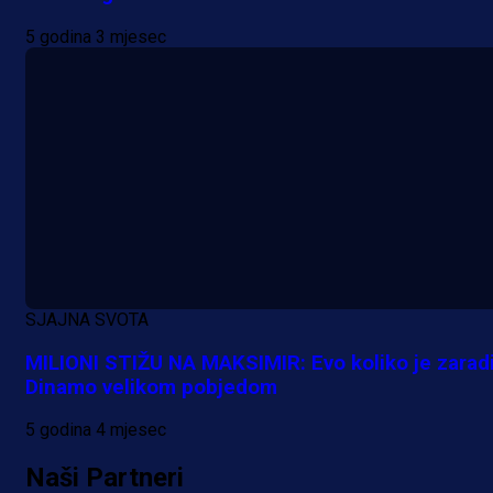
5 godina 3 mjesec
A Selekcija
Reprezentativac BiH bi mogao
postati novo pojačanje Hajduka!
SJAJNA SVOTA
16 h 6 min
MILIONI STIŽU NA MAKSIMIR: Evo koliko je zarad
Dinamo velikom pobjedom
5 godina 4 mjesec
Naši Partneri