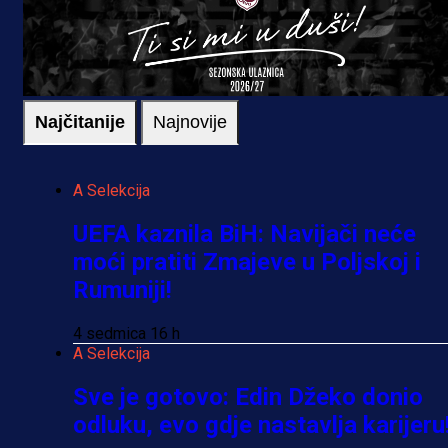
Najčitanije
Najnovije
A Selekcija
UEFA kaznila BiH: Navijači neće
moći pratiti Zmajeve u Poljskoj i
Rumuniji!
4 sedmica 16 h
A Selekcija
Sve je gotovo: Edin Džeko donio
odluku, evo gdje nastavlja karijeru