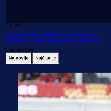
PROMO
„Talas ušteda“ uz BH Telecom donosi više
interneta i vrijedne pogodnosti za korisnike
2 sedmica 5 dan
Najnovije
Najčitanije