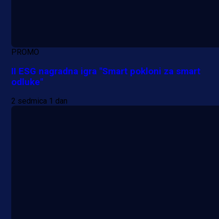
PROMO
II ESG nagradna igra "Smart pokloni za smart
odluke"
2 sedmica 1 dan