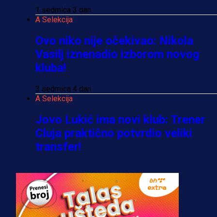
1 sedmica 3 dan
A Selekcija
Ovo niko nije očekivao: Nikola
Vasilj iznenadio izborom novog
kluba!
3 sedmica 4 dan
A Selekcija
Jovo Lukić ima novi klub: Trener
Cluja praktično potvrdio veliki
transfer!
2 dan 9 h
A Selekcija
Stigla potvrda od predsjednika
kluba: Jovo Lukić uskoro pravi