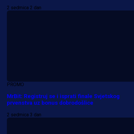
2 sedmica 2 dan
PROMO
MrBit: Registruj se i isprati finale Svjetskog
prvenstva uz bonus dobrodošlice
2 sedmica 3 dan