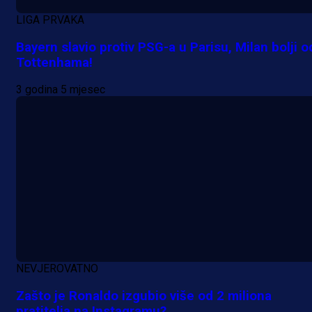
LIGA PRVAKA
Bayern slavio protiv PSG-a u Parisu, Milan bolji o
Tottenhama!
A Selekcija
Lukić seli u Bundesligu? Dva
3 godina 5 mjesec
njemačka kluba krenula po bh.
reprezentativca!
16 h 2 min
NEVJEROVATNO
Zašto je Ronaldo izgubio više od 2 miliona
pratitelja na Instagramu?