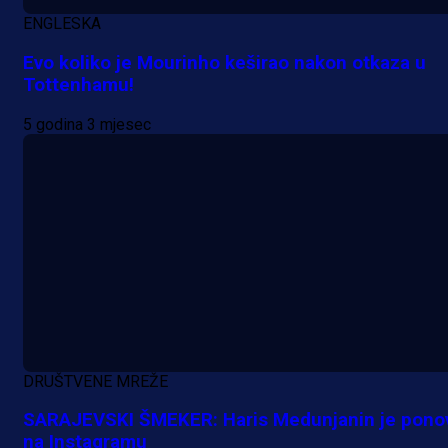
ENGLESKA
Evo koliko je Mourinho keširao nakon otkaza u
Tottenhamu!
5 godina 3 mjesec
DRUŠTVENE MREŽE
SARAJEVSKI ŠMEKER: Haris Medunjanin je pono
na Instagramu