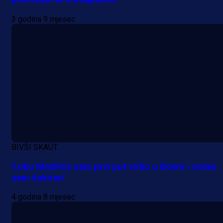
3 godina 9 mjesec
BIVŠI SKAUT
'Luku Modrića sam prvi put vidio u Bosni i ostao
sam šokiran'
4 godina 8 mjesec