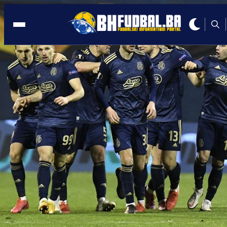
FUDBALER TOTTENHAMA
15:26, 08.11.2023
Instagram suspendovao profil igraču
zbog podrške Izraelu!
Autor:
BHFudbal.ba