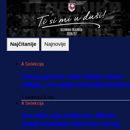
Najčitanije
Najnovije
A Selekcija
Sve je gotovo: Edin Džeko donio
odluku, evo gdje nastavlja karijeru
1 sedmica 5 dan
A Selekcija
Ovo niko nije očekivao: Nikola
Vasilj iznenadio izborom novog