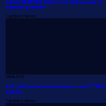
KAKAV ODGOVOR: Sušić vratio Medunjanina na
tvorničke postavke!
Premijer liga BiH
1 godina 4 mjesec
Grbavica se prisjetila Izeta Nanića
Manijaci razvili posebnu parolu!
11 h 1 min
SARAJEVO
OVE riječi Harisa Medunjanina izazvale POTRES 
Balkanu
1 godina 4 mjesec