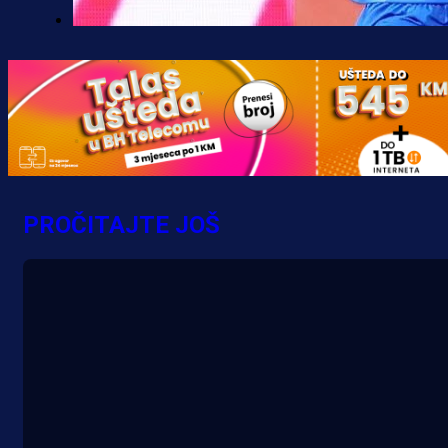
Premijer liga BiH
Željo uprkos svim problemima
krenuo pobjedom: Plavi slavili na
Grbavici!
10 h 13 min
PROČITAJTE JOŠ