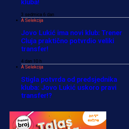
kluba!
3 sedmica 6 dan
A Selekcija
Jovo Lukić ima novi klub: Trener
Cluja praktično potvrdio veliki
transfer!
4 dan 10 h
A Selekcija
Stigla potvrda od predsjednika
kluba: Jovo Lukić uskoro pravi
transfer!?
3 sedmica 5 dan
A Selekcija
Zmajevi dobili veliko pojačanje: