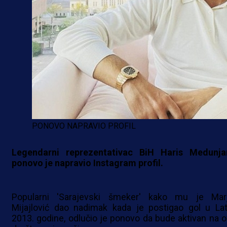
PONOVO NAPRAVIO PROFIL
Legendarni reprezentativac BiH Haris Medunja
ponovo je napravio Instagram profil.
Popularni 'Sarajevski šmeker' kako mu je Mar
Mijajlović dao nadimak kada je postigao gol u Latv
2013. godine, odlučio je ponovo da bude aktivan na o