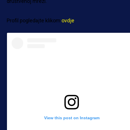
društvenoj mreži.
Profil pogledajte klikom
ovdje
.
View this post on Instagram