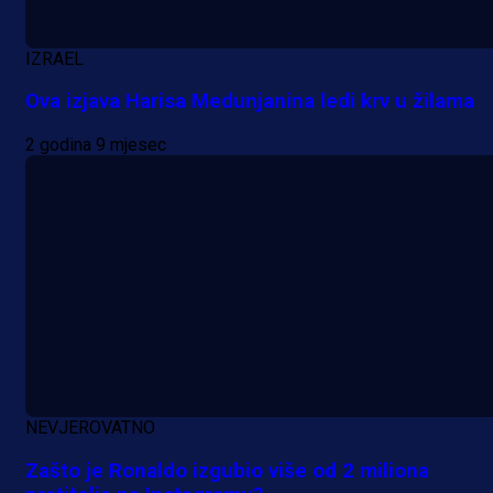
Promo vijesti
IZRAEL
Počinje Premijer liga BiH: Pronađi
Ova izjava Harisa Medunjanina ledi krv u žilama
specijale i iskoristi jedinstvenu
ponudu
2 godina 9 mjesec
20 h 4 min
A Selekcija
Šta je Barbarez htio poručiti?
Njegova objava dolazi u veoma
zanimljivom trenutku!
1 dan 10 h
NEVJEROVATNO
Više vijesti
Zašto je Ronaldo izgubio više od 2 miliona