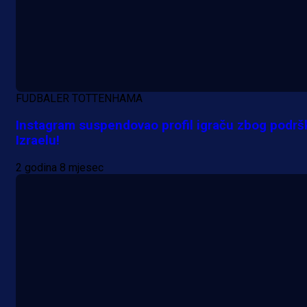
FUDBALER TOTTENHAMA
Instagram suspendovao profil igraču zbog podrš
Izraelu!
2 godina 8 mjesec