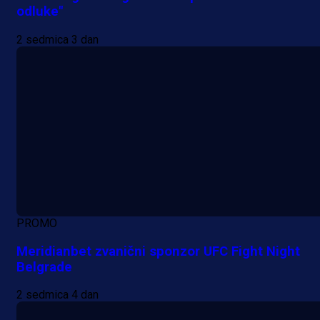
odluke"
2 sedmica 3 dan
PROMO
Meridianbet zvanični sponzor UFC Fight Night
Belgrade
2 sedmica 4 dan