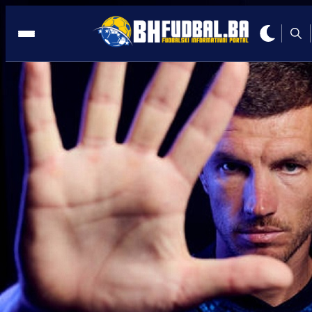
DRUŠTVENE MREŽE
20:10, 15.04.2021
SARAJEVSKI ŠMEKER: Haris
Medunjanin je ponovo na Instagramu
Autor:
Redakcija