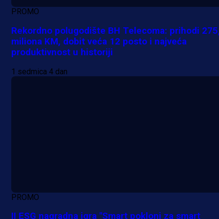
PROMO
Rekordno polugodište BH Telecoma: prihodi 275
miliona KM, dobit veća 12 posto i najveća
produktivnost u historiji
1 sedmica 4 dan
PROMO
II ESG nagradna igra "Smart pokloni za smart