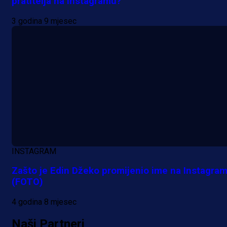
pratitelja na Instagramu?
3 godina 9 mjesec
INSTAGRAM
Zašto je Edin Džeko promijenio ime na Instagra
(FOTO)
4 godina 8 mjesec
Naši Partneri