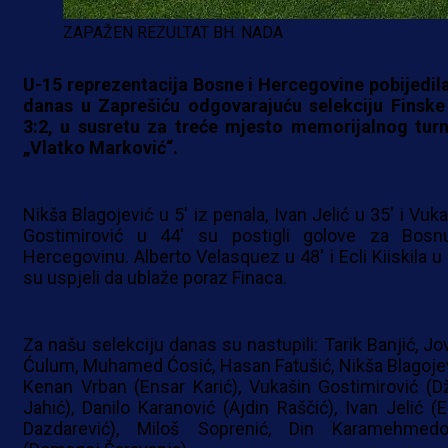
ZAPAŽEN REZULTAT BH. NADA
U-15 reprezentacija Bosne i Hercegovine pobijedila
danas u Zaprešiću odgovarajuću selekciju Finske
3:2, u susretu za treće mjesto memorijalnog turn
„Vlatko Marković“.
Nikša Blagojević u 5' iz penala, Ivan Jelić u 35' i Vuk
Gostimirović u 44' su postigli golove za Bosn
Hercegovinu. Alberto Velasquez u 48' i Ecli Kiiskila u 
su uspjeli da ublaže poraz Finaca.
Za našu selekciju danas su nastupili: Tarik Banjić, Jo
Ćulum, Muhamed Ćosić, Hasan Fatušić, Nikša Blagojev
Kenan Vrban (Ensar Karić), Vukašin Gostimirović (D
Jahić), Danilo Karanović (Ajdin Raščić), Ivan Jelić (E
Dazdarević), Miloš Soprenić, Din Karamehmedo