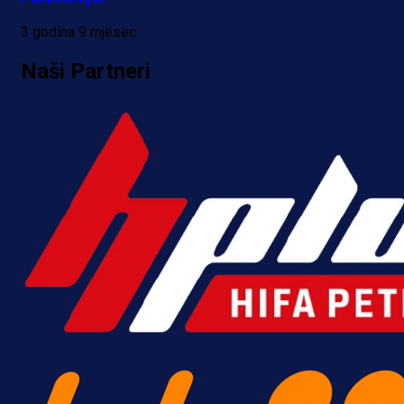
3 godina 9 mjesec
Naši Partneri