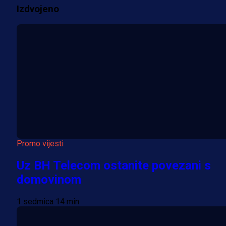
Izdvojeno
Više vijesti
Promo vijesti
Uz BH Telecom ostanite povezani s
domovinom
1 sedmica 14 min