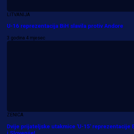
LITVANIJA
U-16 reprezentacija BiH slavila protiv Andore
3 godina 4 mjesec
ZENICA
Dvije prijateljske utakmice 'U-15' reprezentacije 
i Slovenije!