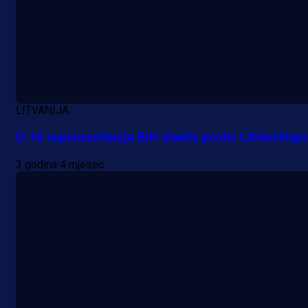
LITVANIJA
U-16 reprezentacija BiH slavila protiv Lihtenštajn
A Selekcija
3 godina 4 mjesec
Da li je selektor zadovoljan: Evo š
je Barbarez rekao o transferu
Alajbegovića u Juventus!
1 dan 19 h