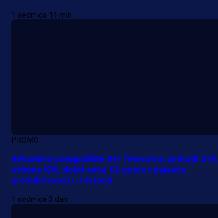
1 sedmica 14 min
PROMO
Rekordno polugodište BH Telecoma: prihodi 275
miliona KM, dobit veća 12 posto i najveća
produktivnost u historiji
1 sedmica 3 dan