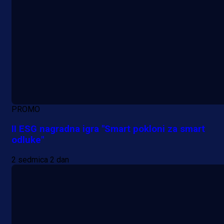
PROMO
II ESG nagradna igra "Smart pokloni za smart
odluke"
2 sedmica 2 dan