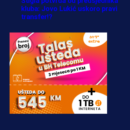
Stigla potvrda od predsjednika
kluba: Jovo Lukić uskoro pravi
transfer!?
3 sedmica 4 dan
A Selekcija
Zmajevi dobili veliko pojačanje:
Fudbaler Olympiacosa želi obući
dres BiH!
3 sedmica 3 dan
Premijer liga BiH
Misimović priveden: SIPA ga tereti
za pranje novca, pretresaju
prostorije FK Borac!
1 sedmica 6 dan