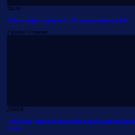
TALIN
Ćulum objavio spisak 'U-15' reprezentacije BiH
2 godina 11 mjesec
A Selekcija
Lukić seli u Bundesligu? Dva
njemačka kluba krenula po bh.
reprezentativca!
ZENICA
Pionirska reprezentacija BiH osvojila Memorijalni
1 dan 19 h
turnir