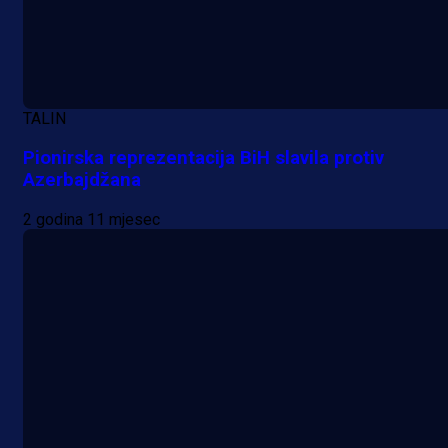
TALIN
Pionirska reprezentacija BiH slavila protiv
Azerbajdžana
2 godina 11 mjesec