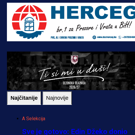
Najčitanije
Najnovije
A Selekcija
Sve je gotovo: Edin Džeko donio