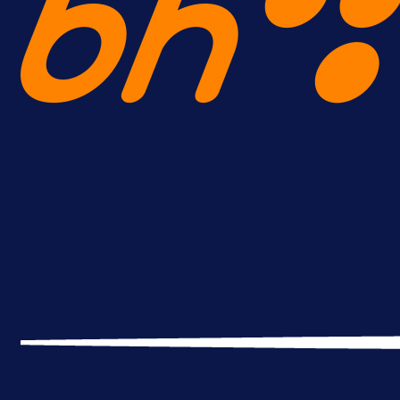
A Selekcija
Reprezentativac BiH bi mogao
postati novo pojačanje Hajduka!