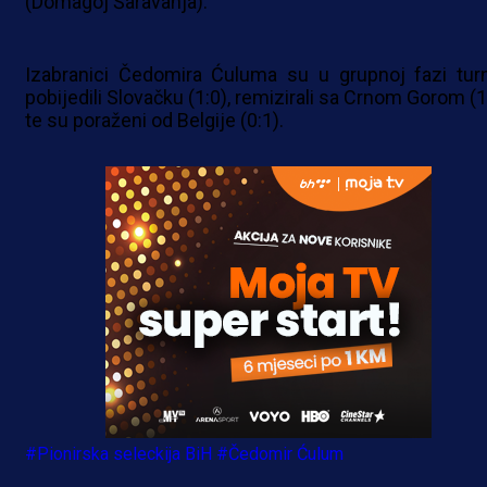
(Domagoj Šaravanja).
Izabranici Čedomira Ćuluma su u grupnoj fazi turn
pobijedili Slovačku (1:0), remizirali sa Crnom Gorom (1
te su poraženi od Belgije (0:1).
#Pionirska seleckija BiH
#Čedomir Ćulum