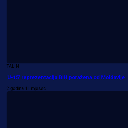
20 h 42 min
TALIN
'U-15' reprezentacija BiH poražena od Moldavije
2 godina 11 mjesec