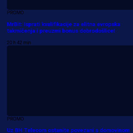
PROMO
MrBit: Isprati kvalifikacije za elitna evropska
takmičenja i preuzmi bonus dobrodošlice!
20 h 42 min
PROMO
Uz BH Telecom ostanite povezani s domovinom