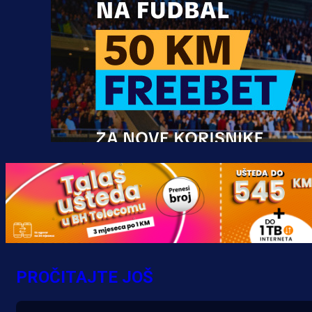
Promo vijesti
MrBit: Isprati kvalifikacije za elitn
evropska takmičenja i preuzmi
PROČITAJTE JOŠ
bonus dobrodošlice!