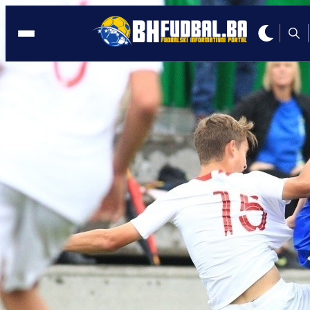
HRVATSKA
13:42, 14.05.2023
Pionirska reprezentacija BiH osvojila
treće mjesto u Zaprešiću
Autor:
BHFudbal.ba