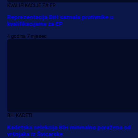
KVALIFIKACIJE ZA EP
Reprezentacija BiH saznala protivnike u
kvalifikacijama za EP
4 godina 7 mjesec
A Selekcija
Da li je selektor zadovoljan: Evo š
BH. KADETI
je Barbarez rekao o transferu
Kadetska selekcija BiH minmalno poražena od
Alajbegovića u Juventus!
vršnjaka iz Švicarske