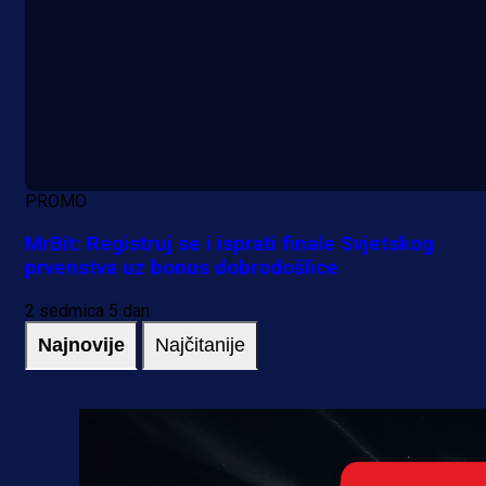
PROMO
MrBit: Registruj se i isprati finale Svjetskog
prvenstva uz bonus dobrodošlice
2 sedmica 5 dan
Najnovije
Najčitanije