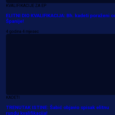
MrBit: Isprati kvalifikacije za elitn
KVALIFIKACIJE ZA EP
evropska takmičenja i preuzmi
ELITNI DIO KVALIFIKACIJA: Bh. kadeti poraženi o
bonus dobrodošlice!
Španije!
23 h 3 min
4 godina 4 mjesec
KADETI
TRENUTAK ISTINE: Šabić objavio spisak elitnu
rundu kvalifikacija!