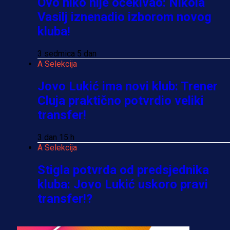
Ovo niko nije očekivao: Nikola
Vasilj iznenadio izborom novog
kluba!
3 sedmica 5 dan
A Selekcija
Jovo Lukić ima novi klub: Trener
Cluja praktično potvrdio veliki
transfer!
3 dan 15 h
A Selekcija
Stigla potvrda od predsjednika
kluba: Jovo Lukić uskoro pravi
transfer!?
3 sedmica 4 dan