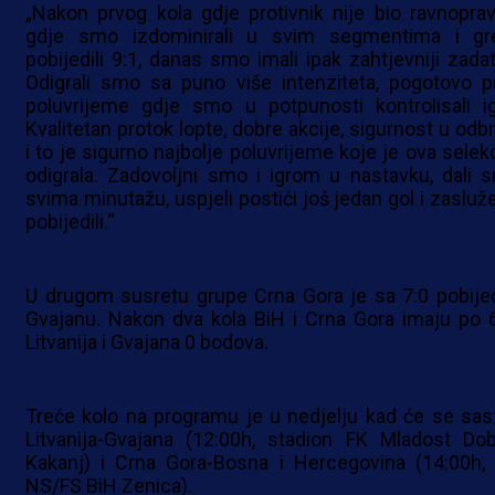
„Nakon prvog kola gdje protivnik nije bio ravnoprav
gdje smo izdominirali u svim segmentima i gr
pobijedili 9:1, danas smo imali ipak zahtjevniji zadat
Odigrali smo sa puno više intenziteta, pogotovo p
poluvrijeme gdje smo u potpunosti kontrolisali ig
Kvalitetan protok lopte, dobre akcije, sigurnost u odbr
i to je sigurno najbolje poluvrijeme koje je ova selekc
odigrala. Zadovoljni smo i igrom u nastavku, dali 
svima minutažu, uspjeli postići još jedan gol i zasluž
pobijedili.“
U drugom susretu grupe Crna Gora je sa 7:0 pobijed
Gvajanu. Nakon dva kola BiH i Crna Gora imaju po 6
Litvanija i Gvajana 0 bodova.
Treće kolo na programu je u nedjelju kad će se sast
Litvanija-Gvajana (12:00h, stadion FK Mladost Dob
Kakanj) i Crna Gora-Bosna i Hercegovina (14:00h,
NS/FS BiH Zenica).