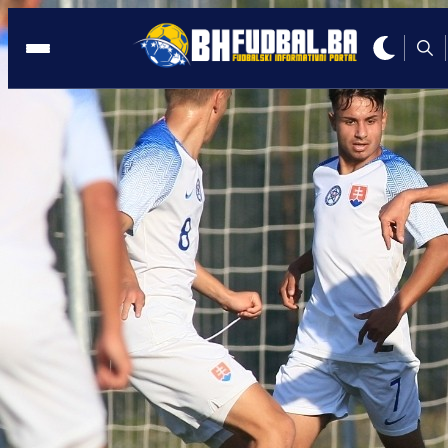
KADETI
16:13, 21.04.2022
Šabićeve mlade nade upisale novu
visoku pobjedu u Zenici!
Autor:
BHFudbal.ba