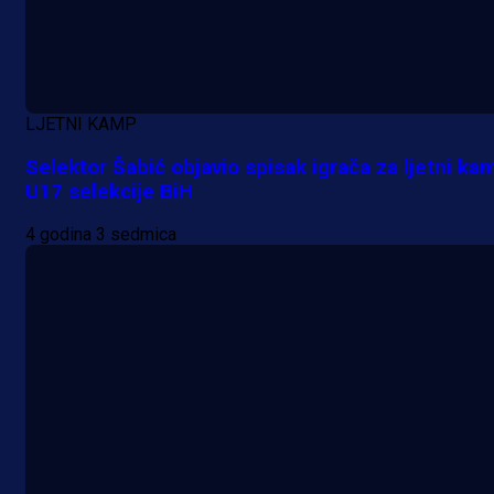
LJETNI KAMP
Selektor Šabić objavio spisak igrača za ljetni ka
U17 selekcije BiH
4 godina 3 sedmica
Promo vijesti