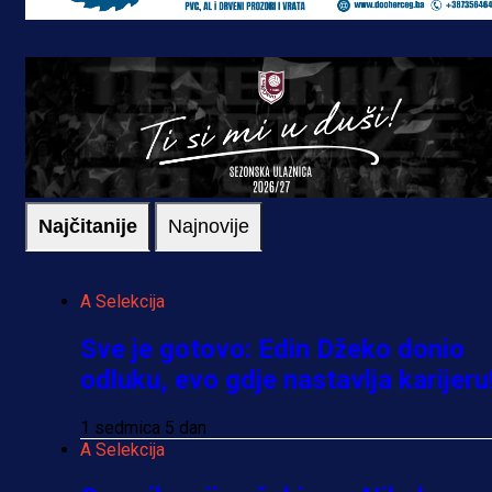
Najčitanije
Najnovije
A Selekcija
Sve je gotovo: Edin Džeko donio
odluku, evo gdje nastavlja karijeru
1 sedmica 5 dan
A Selekcija