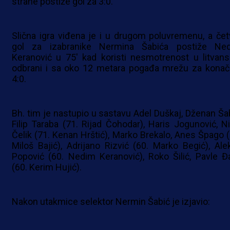
strane postiže gol za 3:0.
Slična igra viđena je i u drugom poluvremenu, a četv
gol za izabranike Nermina Šabića postiže Ne
Keranović u 75' kad koristi nesmotrenost u litvans
odbrani i sa oko 12 metara pogađa mrežu za konač
4:0.
Bh. tim je nastupio u sastavu Adel Duškaj, Dženan Šab
Filip Taraba (71. Rijad Čohodar), Haris Jogunović, Ni
Čelik (71. Kenan Hrštić), Marko Brekalo, Anes Špago (
Miloš Bajić), Adrijano Rizvić (60. Marko Begić), Ale
Popović (60. Nedim Keranović), Roko Šilić, Pavle Đa
(60. Kerim Hujić).
Nakon utakmice selektor Nermin Šabić je izjavio: