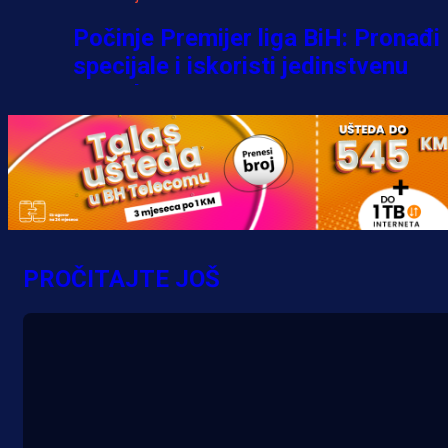
Počinje Premijer liga BiH: Pronađi
specijale i iskoristi jedinstvenu
ponudu
1 h 13 min
A Selekcija
Šta je Barbarez htio poručiti?
Njegova objava dolazi u veoma
PROČITAJTE JOŠ
zanimljivom trenutku!
15 h 41 min