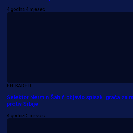
4 godina 4 mjesec
BH. KADETI
Selektor Nermin Šabić objavio spisak igrača za 
protiv Srbije!
4 godina 5 mjesec