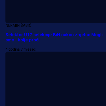
reprezentativca!
1 dan 21 h
NERMIN ŠABIĆ
Selektor U17 selekcije BiH nakon žrijeba: Mogli
smo i bolje proći
4 godina 7 mjesec