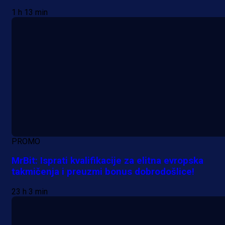
1 h 13 min
PROMO
MrBit: Isprati kvalifikacije za elitna evropska
takmičenja i preuzmi bonus dobrodošlice!
23 h 3 min