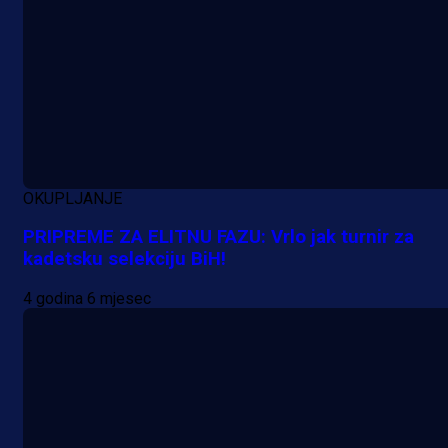
OKUPLJANJE
PRIPREME ZA ELITNU FAZU: Vrlo jak turnir za
kadetsku selekciju BiH!
4 godina 6 mjesec
A Selekcija
Lukić seli u Bundesligu? Dva
njemačka kluba krenula po bh.