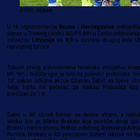
(FOTO: NSBiH)
U-16 reprezentacija
Bosne
i
Hercegovine
pobijedila
danas u Trening centru NS/FS BiH u Zenici odgovaraj
selekciju
Litvanije
sa
4:0
u susretu drugog kola U
razvojnog turnira.
Tokom prvog poluvremena terensku inicijativu imao
bh. tim i težište igre je bilo na polovici protivnika. V
13' nakon odlične akcije Dženan Šabić sa lijeve str
šalje loptu na peterac za Aleksu Popovića koji
precizan za 1:0.
Šabić u 38' izvodi korner sa desne strane, a najviš
skoku bio je Marko Brekalo koji postiže drugi gol
Bosnu i Hercegovinu. Nakon odličnog dodavanja Adrij
Rizvića, Brekalo u 45' preciznim šutem iskosa sa lij