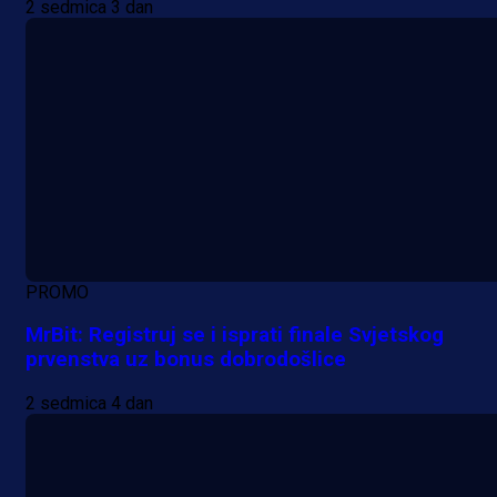
2 sedmica 3 dan
PROMO
MrBit: Registruj se i isprati finale Svjetskog
prvenstva uz bonus dobrodošlice
2 sedmica 4 dan