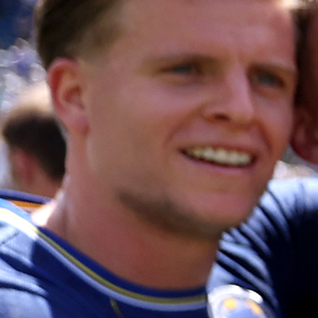
Danijel Stijepić (Željezničar), Dominik Bradvica (Zrinjs
Mahir Husejnefendić (Tuzla City), Harun Sad
(Sarajevo), Đorđe Burnjaković (Borac), Dženan Ša
(Željezničar), Eldar Mehić (Velež), Salmin Makalić (
Ried, Austrija), Rino Ivanković (Zrinjski), Deni Memiše
(Travnik), Medin Duraković (Concorde Fire, SAD), Kreši
Medić (Široki Brijeg), Ajdin Beganović (Sloboda), E
Dugić (Željezničar), Benjamin Durić (Sandnes U
Norveška), Benjamin Babić (Željezničar), Danin Ča
(Sarajevo), Edin Botić (AKA Ried, Austrija), Edvin Okan
(Tuzla City), Ante Pavković (Posušje), Aldin Muzuro
(Mladost DK), Samir Halilagić (Sarajevo), Ajdin Mu
(Sloboda), Emil Purković (AKA Ried, Austrija), Ste
Marčetić (Borac), Ivano Gojsilović (Široki Brijeg).
Planirano je da igrači u Zenici odrade pet trening
odigraju kontrolnu utakmicu.