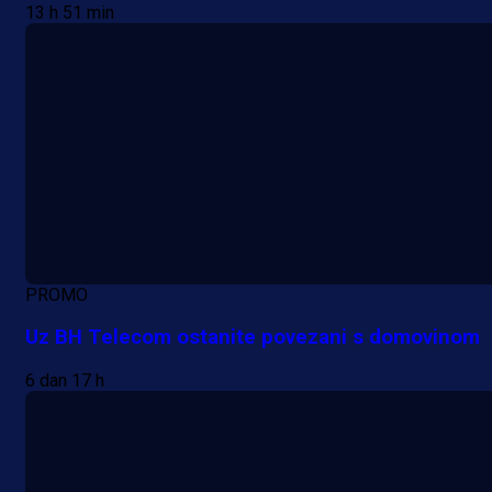
13 h 51 min
PROMO
Uz BH Telecom ostanite povezani s domovinom
6 dan 17 h