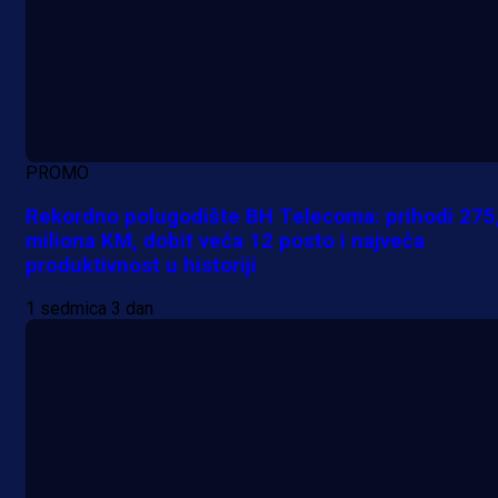
PROMO
Rekordno polugodište BH Telecoma: prihodi 275
miliona KM, dobit veća 12 posto i najveća
produktivnost u historiji
1 sedmica 3 dan