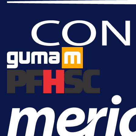
A Selekcija
Brat Kerima Alajbegovića pozvan 
reprezentaciju Njemačke!
1 dan 12 h
Više vijesti