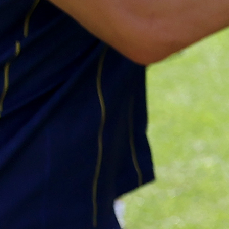
Najčitanije
Najnovije
A Selekcija
Sve je gotovo: Edin Džeko donio
odluku, evo gdje nastavlja karijeru
1 sedmica 4 dan
A Selekcija
Ovo niko nije očekivao: Nikola