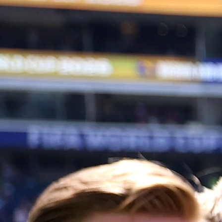
LJETNI KAMP ZA U-17 IGRAČE
U Trening centru NS/FS BiH u Zenici će od 26. do 
jula biti održan ljetni kamp za U-17 reprezentati
Bosne i Hercegovine.
Selektor Nermin Šabić je pozvao sljedeće igrače: