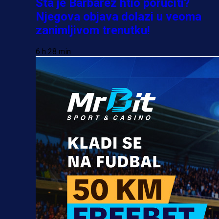
Šta je Barbarez htio poručiti?
Njegova objava dolazi u veoma
zanimljivom trenutku!
6 h 28 min