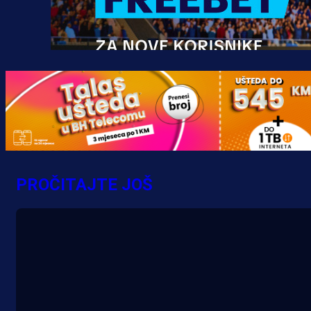
Promo vijesti
MrBit: Isprati kvalifikacije za elitn
evropska takmičenja i preuzmi
PROČITAJTE JOŠ
bonus dobrodošlice!
13 h 51 min