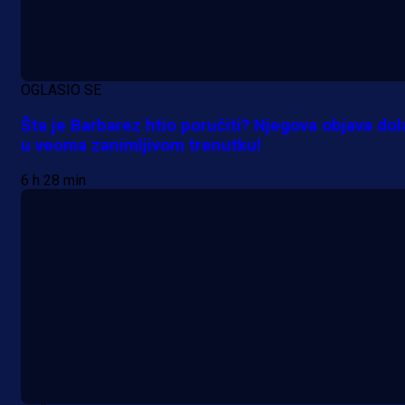
OGLASIO SE
Šta je Barbarez htio poručiti? Njegova objava dol
u veoma zanimljivom trenutku!
6 h 28 min