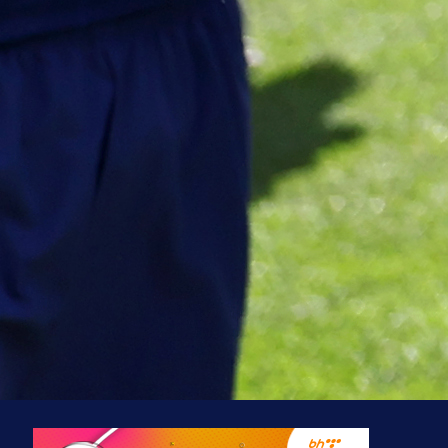
Vasilj iznenadio izborom novog
kluba!
3 sedmica 5 dan
A Selekcija
Jovo Lukić ima novi klub: Trener
Cluja praktično potvrdio veliki
transfer!
3 dan 6 h
A Selekcija
Stigla potvrda od predsjednika
kluba: Jovo Lukić uskoro pravi
transfer!?
3 sedmica 4 dan
A Selekcija