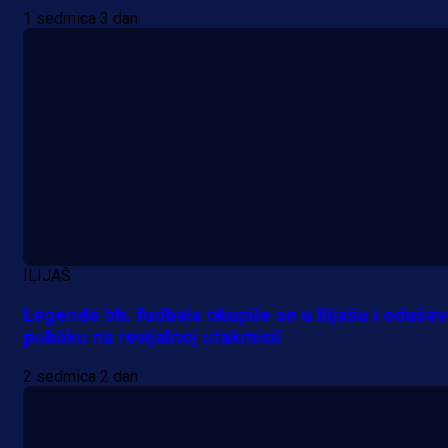
1 sedmica 3 dan
A Selekcija
Lukić seli u Bundesligu? Dva
njemačka kluba krenula po bh.
reprezentativca!
1 dan 12 h
ILIJAŠ
Legende bh. fudbala okupile se u Ilijašu i odušev
publiku na revijalnoj utakmici!
2 sedmica 2 dan