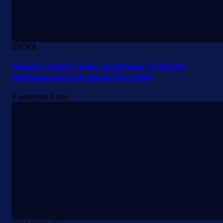
A Selekcija
GRČKA
Da li je selektor zadovoljan: Evo š
Zmajevi dobili veliko pojačanje: Fudbaler
je Barbarez rekao o transferu
Olympiacosa želi obući dres BiH!
Alajbegovića u Juventus!
3 sedmica 3 dan
1 dan 12 h