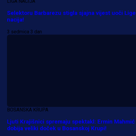
LIGA NACIJA
Selektoru Barbarezu stigla sjajna vijest uoči Lige
nacija!
3 sedmica 3 dan
BOSANSKA KRUPA
Ljuti Krajišnici spremaju spektakl: Ermin Mahmić
dobija veliki doček u Bosanskoj Krupi!