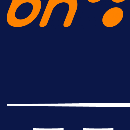
A Selekcija
Reprezentativac BiH bi mogao
postati novo pojačanje Hajduka!
1 dan 12 h