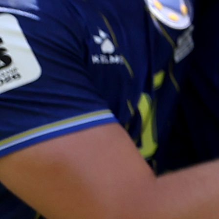
#Nermin Šabić
#Ljetni kamp
#BiH