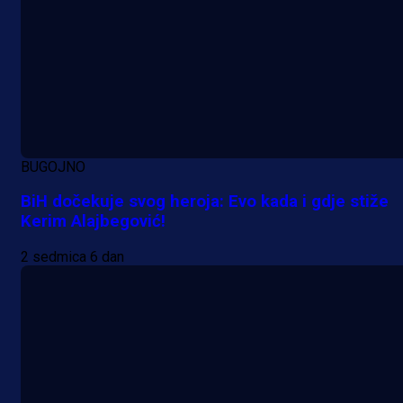
BUGOJNO
BiH dočekuje svog heroja: Evo kada i gdje stiže
Kerim Alajbegović!
2 sedmica 6 dan