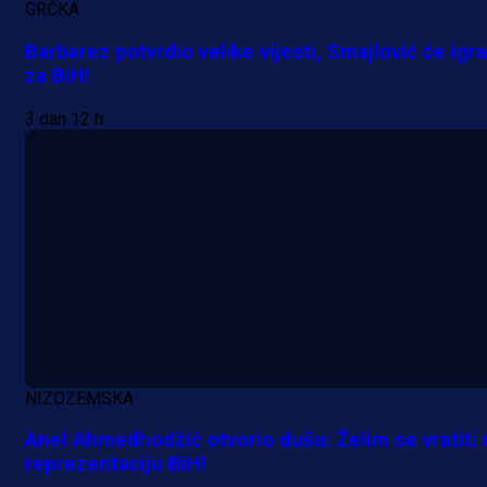
GRČKA
Barbarez potvrdio velike vijesti, Smajlović će igra
za BiH!
3 dan 12 h
NIZOZEMSKA
Anel Ahmedhodžić otvorio dušu: Želim se vratiti 
reprezentaciju BiH!