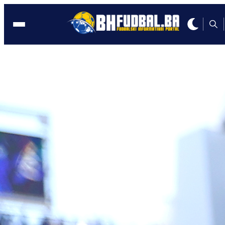
LJETNI KAMP
15:57, 15.07.2022
Selektor Šabić objavio spisak igrača z
ljetni kamp U17 selekcije BiH
Autor:
BHFubal.ba