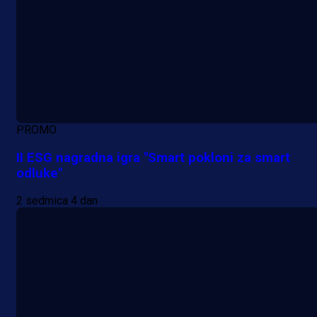
PROMO
II ESG nagradna igra "Smart pokloni za smart
odluke"
2 sedmica 4 dan