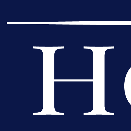
A Selekcija
Kakva partija Omerovića: Postiga
dva gola za samo tri minute!
16 h 47 min