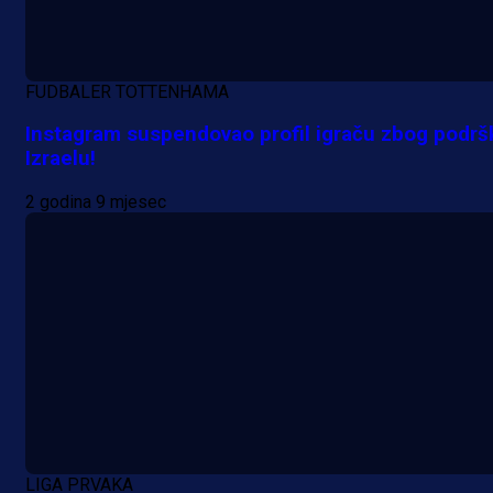
FUDBALER TOTTENHAMA
Instagram suspendovao profil igraču zbog podrš
Izraelu!
2 godina 9 mjesec
LIGA PRVAKA