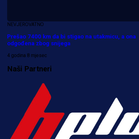
NEVJEROVATNO
Prešao 7400 km da bi stigao na utakmicu, a ona
odgođena zbog snijega
4 godina 8 mjesec
Naši Partneri
A Selekcija
Sjajna završnica bivšeg Zmaja:
Pogledajte gol Kenana Kodre prot
Real Madrida!