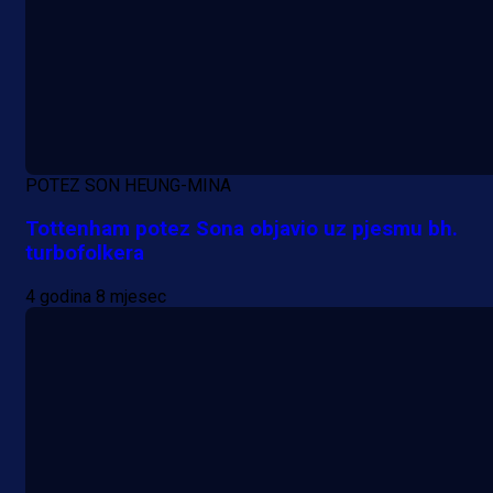
POTEZ SON HEUNG-MINA
Tottenham potez Sona objavio uz pjesmu bh.
turbofolkera
4 godina 8 mjesec