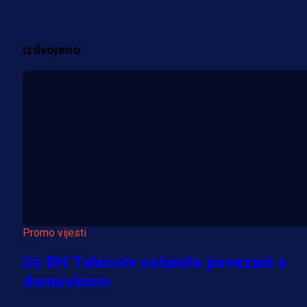
2 sedmica 2 dan
Izdvojeno
Više vijesti
Promo vijesti
Uz BH Telecom ostanite povezani s
domovinom