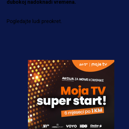
dubokoj nadoknadi vremena.
Pogledajte ludi preokret.