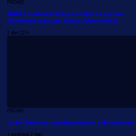
PROMO
MrBit: Isprati kvalifikacije za elitna evropska
takmičenja i preuzmi bonus dobrodošlice!
2 dan 22 h
PROMO
Uz BH Telecom ostanite povezani s domovinom
1 sedmica 2 dan