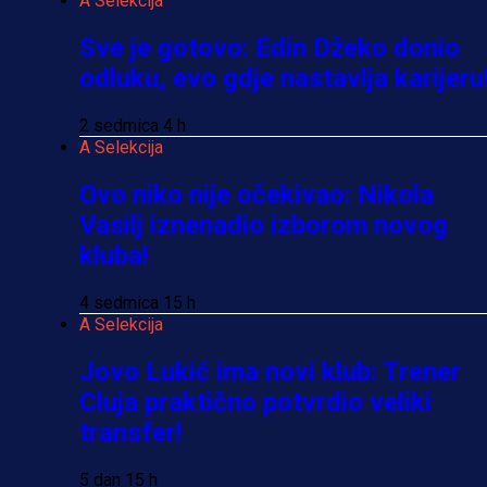
A Selekcija
Sve je gotovo: Edin Džeko donio
odluku, evo gdje nastavlja karijeru
2 sedmica 4 h
A Selekcija
Ovo niko nije očekivao: Nikola
Vasilj iznenadio izborom novog
kluba!
4 sedmica 15 h
A Selekcija
Jovo Lukić ima novi klub: Trener
Cluja praktično potvrdio veliki
transfer!
5 dan 15 h