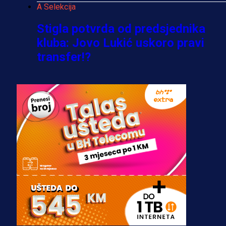
A Selekcija
Stigla potvrda od predsjednika
kluba: Jovo Lukić uskoro pravi
transfer!?
3 sedmica 6 dan
A Selekcija
Zmajevi dobili veliko pojačanje:
Fudbaler Olympiacosa želi obući
dres BiH!
3 sedmica 5 dan
Premijer liga BiH
Misimović priveden: SIPA ga tereti
za pranje novca, pretresaju
prostorije FK Borac!