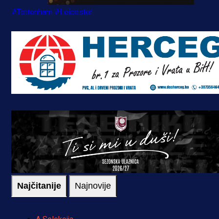
#Tottenham
#Leicester
Najčitanije
Najnovije