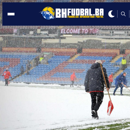
ENGLESKA
22:01, 19.01.2022
Pogledajte nevjerovatni preokret
Tottenhama protiv Leicestera
Autor:
Redakcija