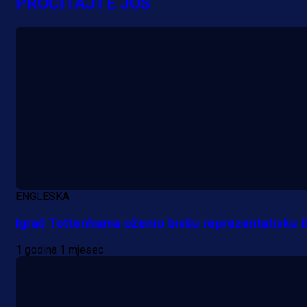
PROČITAJTE JOŠ
A Selekcija
Nova sezona, stari problemi: Esmi
Bajraktarević ponovo bez minuta 
PSV-u!
17 min 46 sekunda
ENGLESKA
Igrač Tottenhama oženio bivšu reprezentativku 
1 godina 1 mjesec