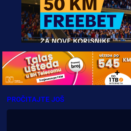
Promo vijesti
MrBit: Isprati kvalifikacije za elitn
evropska takmičenja i preuzmi
PROČITAJTE JOŠ
bonus dobrodošlice!
10 h 46 min