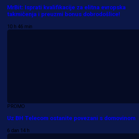
MrBit: Isprati kvalifikacije za elitna evropska
takmičenja i preuzmi bonus dobrodošlice!
10 h 46 min
PROMO
Uz BH Telecom ostanite povezani s domovinom
6 dan 14 h