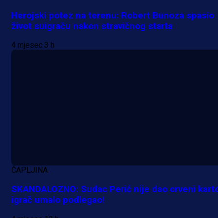
Herojski potez na terenu: Robert Bunoza spasio
život suigraču nakon stravičnog starta
4 mjesec 3 h
A Selekcija
Lukić seli u Bundesligu? Dva
njemačka kluba krenula po bh.
reprezentativca!
1 dan 9 h
ČAPLJINA
SKANDALOZNO: Sudac Perić nije dao crveni kart
igrač umalo podlegao!