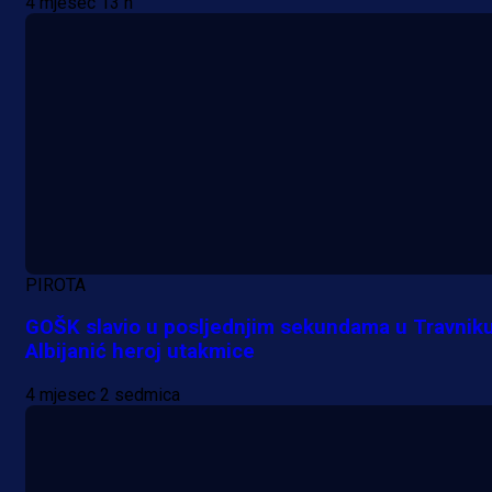
4 mjesec 13 h
PIROTA
GOŠK slavio u posljednjim sekundama u Travniku
Albijanić heroj utakmice
4 mjesec 2 sedmica