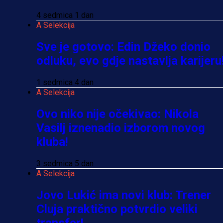
4 sedmica 1 dan
A Selekcija
Sve je gotovo: Edin Džeko donio
odluku, evo gdje nastavlja karijeru
1 sedmica 4 dan
A Selekcija
Ovo niko nije očekivao: Nikola
Vasilj iznenadio izborom novog
kluba!
3 sedmica 5 dan
A Selekcija
Jovo Lukić ima novi klub: Trener
Cluja praktično potvrdio veliki
transfer!