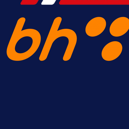
A Selekcija
Reprezentativac BiH bi mogao
postati novo pojačanje Hajduka!
1 dan 9 h