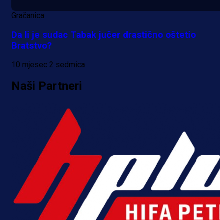
Gračanica
Da li je sudac Tabak jučer drastično oštetio
Bratstvo?
10 mjesec 2 sedmica
Naši Partneri