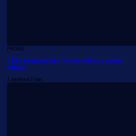
PROMO
II ESG nagradna igra "Smart pokloni za smart
odluke"
2 sedmica 2 dan