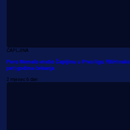
ČAPLJINA
Pero Menalo vratio Čapljinu u Prvu ligu FBiH nak
pet godina čekanja
2 mjesec 6 dan