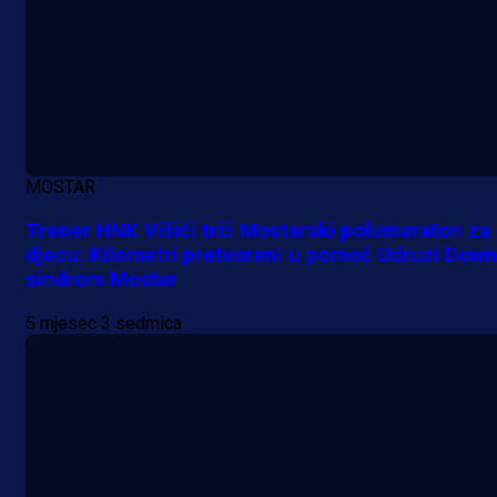
A Selekcija
MOSTAR
Da li je selektor zadovoljan: Evo š
Trener HNK Višići trči Mostarski polumaraton za
je Barbarez rekao o transferu
djecu: Kilometri pretvoreni u pomoć Udruzi Down
sindrom Mostar
Alajbegovića u Juventus!
5 mjesec 3 sedmica
1 dan 9 h