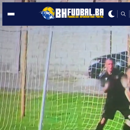
KRAJ LIGE
23:11, 05.06.2021
TUGA NA JUGU HERCEGOVINE: Čaplji
ispala iz Prve lige FBiH!
Autor:
Redakcija