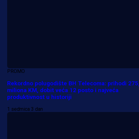
PROMO
Rekordno polugodište BH Telecoma: prihodi 275
miliona KM, dobit veća 12 posto i najveća
produktivnost u historiji
1 sedmica 3 dan