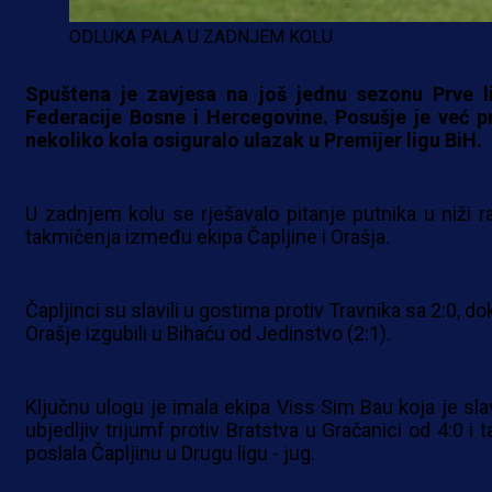
ODLUKA PALA U ZADNJEM KOLU
Spuštena je zavjesa na još jednu sezonu Prve l
Federacije Bosne i Hercegovine. Posušje je već pr
nekoliko kola osiguralo ulazak u Premijer ligu BiH.
U zadnjem kolu se rješavalo pitanje putnika u niži r
takmičenja između ekipa Čapljine i Orašja.
Čapljinci su slavili u gostima protiv Travnika sa 2:0, do
Orašje izgubili u Bihaću od Jedinstvo (2:1).
Ključnu ulogu je imala ekipa Viss Sim Bau koja je slav
ubjedljiv trijumf protiv Bratstva u Gračanici od 4:0 i 
poslala Čapljinu u Drugu ligu - jug.