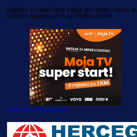
Čapljinci su ispali zbog slabije gol razlike i nakon d
vremena napuštaju Prvu ligu Federacije BiH
#HNK Višići
#Prva liga FBiH