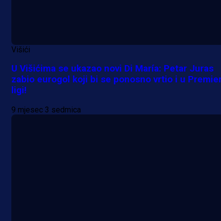
Višići
U Višićima se ukazao novi Di María: Petar Juras
zabio eurogol koji bi se ponosno vrtio i u Premie
ligi!
9 mjesec 3 sedmica